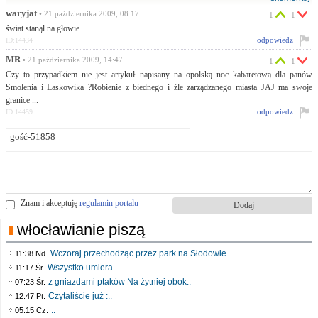
waryjat
• 21 października 2009, 08:17
1
1
świat stanął na głowie
odpowiedz
ID:14434
MR
• 21 października 2009, 14:47
1
1
Czy to przypadkiem nie jest artykuł napisany na opolską noc kabaretową dla panów
Smolenia i Laskowika ?Robienie z biednego i źle zarządzanego miasta JAJ ma swoje
granice ...
odpowiedz
ID:14459
Znam i akceptuję
regulamin portalu
włocławianie piszą
Wczoraj przechodząc przez park na Słodowie..
11:38 Nd.
Wszystko umiera
11:17 Śr.
z gniazdami ptaków Na żytniej obok..
07:23 Śr.
Czytaliście już :..
12:47 Pt.
..
05:15 Cz.