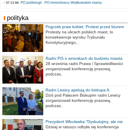
PO politologii . PO remontowcu Wojtkowskim mamy..
07:13 Wt.
polityka
Pogrzeb praw kobiet. Protest przed biurem
poselskim PiS
Protesty na ulicach polskich miast, to
konsekwencje wyroku Trybunału
Konstytucyjnego,..
Radni PiS o wnioskach do budżetu miasta
na 2021 rok
28 września radni Prawa i Sprawiedliwości
zorganizowali konferencję prasową,
podczas..
Radni Lewicy apelują do biskupa A.
Wiesława Meringa
Dziś pod Pałacem Biskupim radni Lewicy
zorganizowali konferencję prasową,
podczas..
Prezydent Włocławka:"Dyskutujmy, ale nie
obrażajmy się”
Dzisiaj w ratuszu odbyła się konferencja