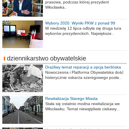
prasowa, podczas której prezydent
Włocławka..
Wybory 2020. Wyniki PKW z ponad 99
procent obwodów
W niedzielę 12 lipca odbyła się druga tura
wyborów prezydenckich. Największe..
dziennikarstwo obywatelskie
Drażliwy temat reparacji a opcja berlińska
Nowoczesna i Platforma Obywatelska dość
histerycznie oskarża szeregowego posła..
Rewitalizacja Starego Miasta
Stała się ostatnio modna rewitalizacja we
Włocławku. Temat niewątpliwie ciekawy...