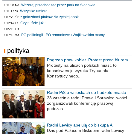
Wczoraj przechodząc przez park na Słodowie..
11:38 Nd.
Wszystko umiera
11:17 Śr.
z gniazdami ptaków Na żytniej obok..
07:23 Śr.
Czytaliście już :..
12:47 Pt.
..
05:15 Cz.
PO politologii . PO remontowcu Wojtkowskim mamy..
07:13 Wt.
polityka
Pogrzeb praw kobiet. Protest przed biurem
poselskim PiS
Protesty na ulicach polskich miast, to
konsekwencje wyroku Trybunału
Konstytucyjnego,..
Radni PiS o wnioskach do budżetu miasta
na 2021 rok
28 września radni Prawa i Sprawiedliwości
zorganizowali konferencję prasową,
podczas..
Radni Lewicy apelują do biskupa A.
Wiesława Meringa
Dziś pod Pałacem Biskupim radni Lewicy