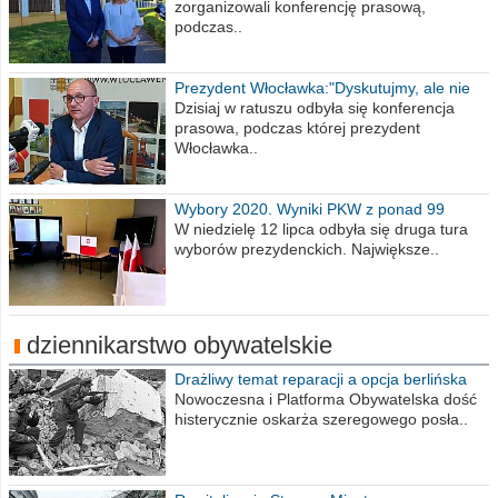
zorganizowali konferencję prasową,
podczas..
Prezydent Włocławka:"Dyskutujmy, ale nie
obrażajmy się”
Dzisiaj w ratuszu odbyła się konferencja
prasowa, podczas której prezydent
Włocławka..
Wybory 2020. Wyniki PKW z ponad 99
procent obwodów
W niedzielę 12 lipca odbyła się druga tura
wyborów prezydenckich. Największe..
dziennikarstwo obywatelskie
Drażliwy temat reparacji a opcja berlińska
Nowoczesna i Platforma Obywatelska dość
histerycznie oskarża szeregowego posła..