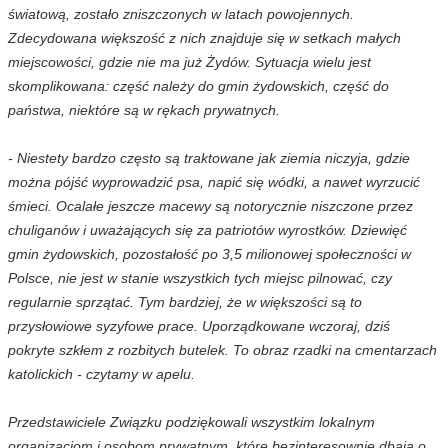
światową, zostało zniszczonych w latach powojennych.
Zdecydowana większość z nich znajduje się w setkach małych
miejscowości, gdzie nie ma już Żydów. Sytuacja wielu jest
skomplikowana: część należy do gmin żydowskich, część do
państwa, niektóre są w rękach prywatnych.
- Niestety bardzo często są traktowane jak ziemia niczyja, gdzie
można pójść wyprowadzić psa, napić się wódki, a nawet wyrzucić
śmieci. Ocalałe jeszcze macewy są notorycznie niszczone przez
chuliganów i uważających się za patriotów wyrostków. Dziewięć
gmin żydowskich, pozostałość po 3,5 milionowej społeczności w
Polsce, nie jest w stanie wszystkich tych miejsc pilnować, czy
regularnie sprzątać. Tym bardziej, że w większości są to
przysłowiowe syzyfowe prace. Uporządkowane wczoraj, dziś
pokryte szkłem z rozbitych butelek. To obraz rzadki na cmentarzach
katolickich
- czytamy w apelu.
Przedstawiciele Związku podziękowali wszystkim lokalnym
organizacjom i osobom prywatnym, które bezinteresownie dbają o