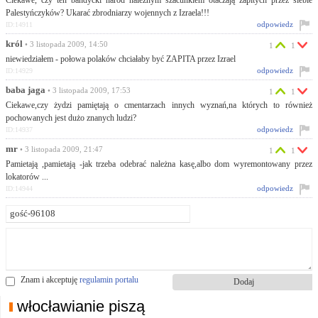
Ciekawe, czy ten bandycki naród należnym szacunkiem otaczają zapitych przez siebie
Palestyńczyków? Ukarać zbrodniarzy wojennych z Izraela!!!
odpowiedz
ID:14911
król
• 3 listopada 2009, 14:50
1
1
niewiedziałem - połowa polaków chciałaby być ZAPITA przez Izrael
odpowiedz
ID:14929
baba jaga
• 3 listopada 2009, 17:53
1
1
Ciekawe,czy żydzi pamiętają o cmentarzach innych wyznań,na których to również
pochowanych jest dużo znanych ludzi?
odpowiedz
ID:14937
mr
• 3 listopada 2009, 21:47
1
1
Pamietają ,pamietają -jak trzeba odebrać należna kasę,albo dom wyremontowany przez
lokatorów ...
odpowiedz
ID:14944
Znam i akceptuję
regulamin portalu
włocławianie piszą