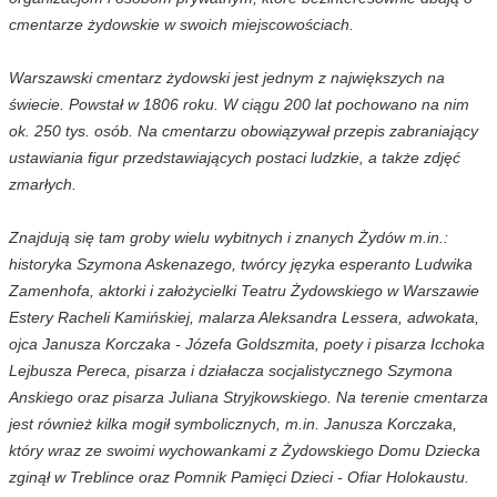
cmentarze żydowskie w swoich miejscowościach.
Warszawski cmentarz żydowski jest jednym z największych na
świecie. Powstał w 1806 roku. W ciągu 200 lat pochowano na nim
ok. 250 tys. osób. Na cmentarzu obowiązywał przepis zabraniający
ustawiania figur przedstawiających postaci ludzkie, a także zdjęć
zmarłych.
Znajdują się tam groby wielu wybitnych i znanych Żydów m.in.:
historyka Szymona Askenazego, twórcy języka esperanto Ludwika
Zamenhofa, aktorki i założycielki Teatru Żydowskiego w Warszawie
Estery Racheli Kamińskiej, malarza Aleksandra Lessera, adwokata,
ojca Janusza Korczaka - Józefa Goldszmita, poety i pisarza Icchoka
Lejbusza Pereca, pisarza i działacza socjalistycznego Szymona
Anskiego oraz pisarza Juliana Stryjkowskiego. Na terenie cmentarza
jest również kilka mogił symbolicznych, m.in. Janusza Korczaka,
który wraz ze swoimi wychowankami z Żydowskiego Domu Dziecka
zginął w Treblince oraz Pomnik Pamięci Dzieci - Ofiar Holokaustu.