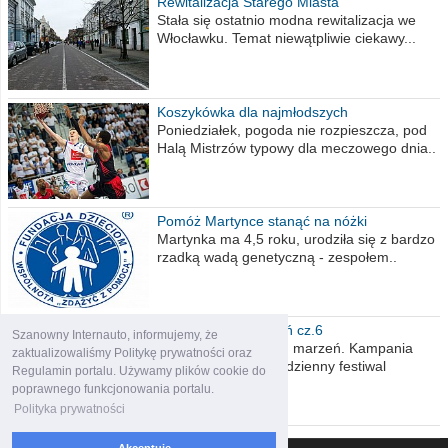
Rewitalizacja Starego Miasta
Stała się ostatnio modna rewitalizacja we
Włocławku. Temat niewątpliwie ciekawy...
Koszykówka dla najmłodszych
Poniedziałek, pogoda nie rozpieszcza, pod
Halą Mistrzów typowy dla meczowego dnia..
Pomóż Martynce stanąć na nóżki
Martynka ma 4,5 roku, urodziła się z bardzo
rzadką wadą genetyczną - zespołem..
Polska moich marzeń cz.6
Szanowny Internauto, informujemy, że
Nadszedł kres moich marzeń. Kampania
zaktualizowaliśmy Politykę prywatności oraz
wyborcza czyli niecodzienny festiwal
Regulamin portalu. Używamy plików cookie do
obietnic,..
poprawnego funkcjonowania portalu.
Polityka prywatności
Akceptuję