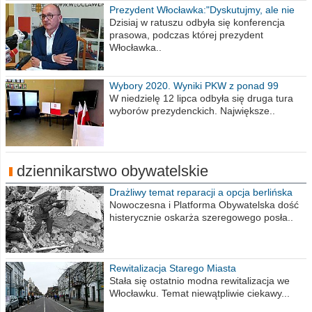
Prezydent Włocławka:"Dyskutujmy, ale nie
obrażajmy się”
Dzisiaj w ratuszu odbyła się konferencja
prasowa, podczas której prezydent
Włocławka..
Wybory 2020. Wyniki PKW z ponad 99
procent obwodów
W niedzielę 12 lipca odbyła się druga tura
wyborów prezydenckich. Największe..
dziennikarstwo obywatelskie
Drażliwy temat reparacji a opcja berlińska
Nowoczesna i Platforma Obywatelska dość
histerycznie oskarża szeregowego posła..
Rewitalizacja Starego Miasta
Stała się ostatnio modna rewitalizacja we
Włocławku. Temat niewątpliwie ciekawy...