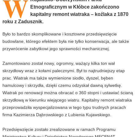
W
Etnograficznym w Kłóbce zakończono
kapitalny remont wiatraka – koźlaka z 1870
roku z Zadusznik.
Było to bardzo skomplikowane i kosztowne przedsięwzięcie
budowlane, którego efektem była nie tylko konserwacja, ale także
przywrócenie zabytkowi jego sprawności mechanicznej.
Zamontowano został nowy, ogromny, ważący kilka ton wał
skrzydłowy wraz z kołami palecznymi. Był to najtrudniejszy etap
prac. Wiatrak ma także wymienione siodło, dyszel, bęben
hamulcowy i skrzydła, dzięki czemu odzyskał dawną sylwetkę.
Wiatrak po renowacji można obracać o 360 stopni i ustawiać ścianą
skrzydłową w kierunku wiejącego wiatru. Kapitalny remont wiatraka
przeprowadziła wyspecjalizowana w tego typu trudnych pracach
firma Kazimierza Dąbrowskiego z Lubienia Kujawskiego.
Przedsięwzięcie zostało zrealizowane w ramach Programu
Ministerstwa Kultury i Dziedzictwa Narodowego MECENAT