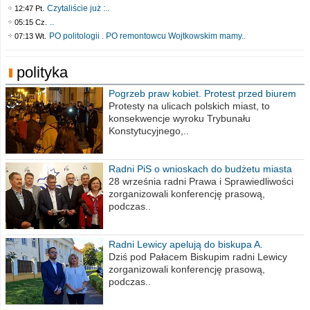
Czytaliście już :..
12:47 Pt.
..
05:15 Cz.
PO politologii . PO remontowcu Wojtkowskim mamy..
07:13 Wt.
polityka
Pogrzeb praw kobiet. Protest przed biurem
poselskim PiS
Protesty na ulicach polskich miast, to
konsekwencje wyroku Trybunału
Konstytucyjnego,..
Radni PiS o wnioskach do budżetu miasta
na 2021 rok
28 września radni Prawa i Sprawiedliwości
zorganizowali konferencję prasową,
podczas..
Radni Lewicy apelują do biskupa A.
Wiesława Meringa
Dziś pod Pałacem Biskupim radni Lewicy
zorganizowali konferencję prasową,
podczas..