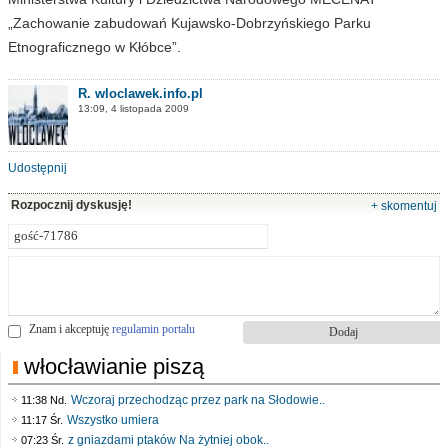
„Zachowanie zabudowań Kujawsko-Dobrzyńskiego Parku
Etnograficznego w Kłóbce”.
R. wloclawek.info.pl
13:09, 4 listopada 2009
Udostępnij
Rozpocznij dyskusję!
+ skomentuj
Znam i akceptuję
regulamin portalu
włocławianie piszą
Wczoraj przechodząc przez park na Słodowie..
11:38 Nd.
Wszystko umiera
11:17 Śr.
z gniazdami ptaków Na żytniej obok..
07:23 Śr.