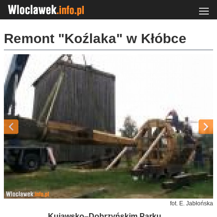
Remont "Koźlaka" w Kłóbce
fot. E. Jabłońska
Kujawsko–Dobrzyńskim Parku