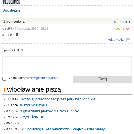
Udostępnij
1 komentarz
+ skomentuj
dat94
• 30 stycznia 2008, 18:21
1
1
a to debillll
odpowiedz
ID:435
Znam i akceptuję
regulamin portalu
włocławianie piszą
Wczoraj przechodząc przez park na Słodowie..
11:38 Nd.
Wszystko umiera
11:17 Śr.
z gniazdami ptaków Na żytniej obok..
07:23 Śr.
Czytaliście już :..
12:47 Pt.
..
05:15 Cz.
PO politologii . PO remontowcu Wojtkowskim mamy..
07:13 Wt.