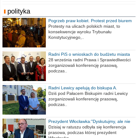
polityka
Pogrzeb praw kobiet. Protest przed biurem
poselskim PiS
Protesty na ulicach polskich miast, to
konsekwencje wyroku Trybunału
Konstytucyjnego,..
Radni PiS o wnioskach do budżetu miasta
na 2021 rok
28 września radni Prawa i Sprawiedliwości
zorganizowali konferencję prasową,
podczas..
Radni Lewicy apelują do biskupa A.
Wiesława Meringa
Dziś pod Pałacem Biskupim radni Lewicy
zorganizowali konferencję prasową,
podczas..
Prezydent Włocławka:"Dyskutujmy, ale nie
obrażajmy się”
Dzisiaj w ratuszu odbyła się konferencja
prasowa, podczas której prezydent