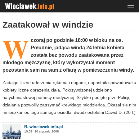
Zaatakował w windzie
W
czoraj po godzinie 18:00 w bloku na os.
Południe, jadąca windą 24 letnia kobieta
została bez powodu zaatakowana przez
młodego mężczyznę, który wykorzystał moment
pozostania sam na sam z ofiarą w pomieszczeniu windy.
Zadając liczne uderzenia rękoma i nogami, napastnik spowodował u
kobiety liczne obrażenia ciała. Pokrzywdzonej udzielono
natychmiastowej pomocy medycznej. Szybko podjęte prze Policję
działania pozwoliły zatrzymać krewkiego młodzieńca. Okazał sie nim
mnieszkaniec tego samego osiedla, dwudziestoletni Dawid D. (20 l.)
R. wloclawek.info.pl
10:57, 30 stycznia 2008