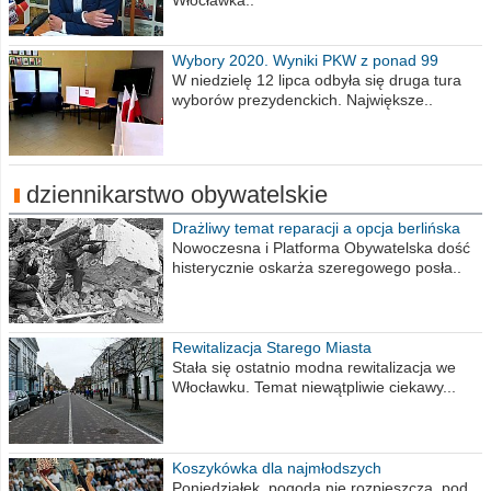
Włocławka..
Wybory 2020. Wyniki PKW z ponad 99
procent obwodów
W niedzielę 12 lipca odbyła się druga tura
wyborów prezydenckich. Największe..
dziennikarstwo obywatelskie
Drażliwy temat reparacji a opcja berlińska
Nowoczesna i Platforma Obywatelska dość
histerycznie oskarża szeregowego posła..
Rewitalizacja Starego Miasta
Stała się ostatnio modna rewitalizacja we
Włocławku. Temat niewątpliwie ciekawy...
Koszykówka dla najmłodszych
Poniedziałek, pogoda nie rozpieszcza, pod