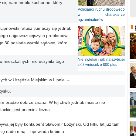
ły się nam meble kuchenne, który
Policjanci ruchu drogowego
w charakterze
egzaminatorów
 Lipnowski ratusz tłumaczy się jednak
 jego najpoważniejszych problemów.
go 30 posiada wyroki sądowe, które
Nie zwlekaj i jak najszybciej
w mieszkalnych, nie uczyniła tego
złóż wniosek o 800 plus
nych w Urzędzie Miejskim w Lipnie. –
zysku.
 im bradzo dobrze znana. W tej chwili jednak miasto nie
kiej jest przecież liczna.
wa jej były konkubent Sławomir Łożyński. Od kilku lat już tam
 się nade mną – opowiada kobieta. –