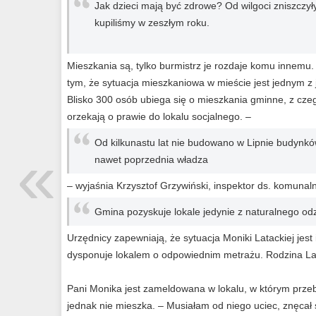
Jak dzieci mają być zdrowe? Od wilgoci zniszczy
kupiliśmy w zeszłym roku.
Mieszkania są, tylko burmistrz je rozdaje komu innemu.
tym, że sytuacja mieszkaniowa w mieście jest jednym z
Blisko 300 osób ubiega się o mieszkania gminne, z cze
orzekają o prawie do lokalu socjalnego. –
Od kilkunastu lat nie budowano w Lipnie budynkó
«
nawet poprzednia władza
– wyjaśnia Krzysztof Grzywiński, inspektor ds. komunal
Gmina pozyskuje lokale jedynie z naturalnego od
Urzędnicy zapewniają, że sytuacja Moniki Latackiej jest
dysponuje lokalem o odpowiednim metrażu. Rodzina Latac
Pani Monika jest zameldowana w lokalu, w którym przeby
jednak nie mieszka. – Musiałam od niego uciec, znęcał