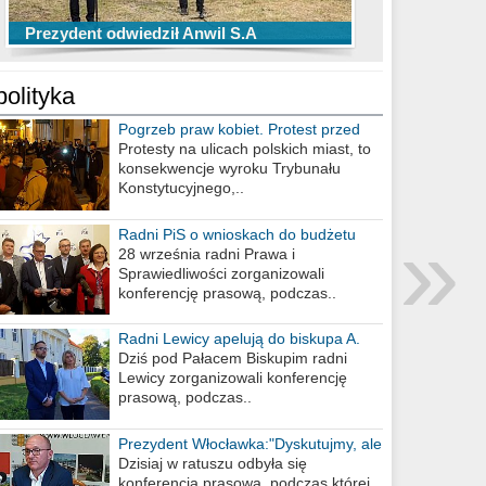
TOP 10 przechwytów Anwilu Włocławek
TOP 5 rzutów Anwilu Włocławek w BCL
Prezydent odwiedził Anwil S.A
w EBL w sezonie 2019/2020
w sezonie 2019/2020
polityka
Pogrzeb praw kobiet. Protest przed
biurem poselskim PiS
Protesty na ulicach polskich miast, to
konsekwencje wyroku Trybunału
Konstytucyjnego,..
»
Radni PiS o wnioskach do budżetu
miasta na 2021 rok
28 września radni Prawa i
Sprawiedliwości zorganizowali
konferencję prasową, podczas..
Radni Lewicy apelują do biskupa A.
Wiesława Meringa
Dziś pod Pałacem Biskupim radni
Lewicy zorganizowali konferencję
prasową, podczas..
Prezydent Włocławka:"Dyskutujmy, ale
nie obrażajmy się”
Dzisiaj w ratuszu odbyła się
konferencja prasowa, podczas której