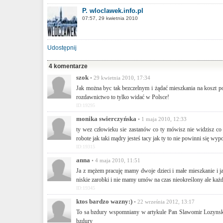
P. wloclawek.info.pl
07:57, 29 kwietnia 2010
Udostępnij
4 komentarze
szok
• 29 kwietnia 2010, 17:34
Jak można byc tak bezczelnym i żądać mieszkania na koszt pod
rozdawnictwo to tylko widać w Polsce!
ID:19295
monika swierczyńska
• 1 maja 2010, 12:33
ty wez człowieku sie zastanów co ty mówisz nie widzisz co 
robote jak taki mądry jesteś tacy jak ty to nie powinni się wy
ID:19315
anna
• 4 maja 2010, 11:51
Ja z mężem pracuję mamy dwoje dzieci i małe mieszkanie i 
niskie zarobki i nie mamy umów na czas nieokreślony ale każ
ID:19345
ktos bardzo wazny:)
• 22 września 2012, 13:17
To sa bzdury wspomniany w artykule Pan Slawomir Lozynski 
bzdury