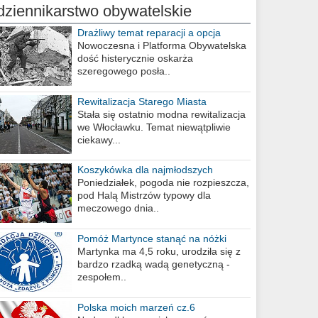
dziennikarstwo obywatelskie
Drażliwy temat reparacji a opcja
berlińska
Nowoczesna i Platforma Obywatelska
dość histerycznie oskarża
szeregowego posła..
Rewitalizacja Starego Miasta
Stała się ostatnio modna rewitalizacja
we Włocławku. Temat niewątpliwie
ciekawy...
Koszykówka dla najmłodszych
Poniedziałek, pogoda nie rozpieszcza,
pod Halą Mistrzów typowy dla
meczowego dnia..
Pomóż Martynce stanąć na nóżki
Martynka ma 4,5 roku, urodziła się z
bardzo rzadką wadą genetyczną -
zespołem..
Polska moich marzeń cz.6