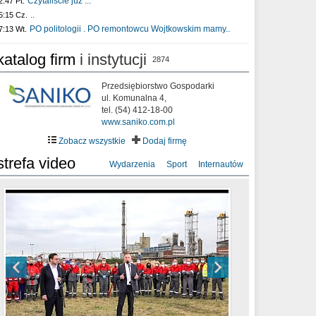
Czytaliście już :..
2:47 Pt.
..
5:15 Cz.
PO politologii . PO remontowcu Wojtkowskim mamy..
7:13 Wt.
katalog firm
i instytucji
2874
Przedsiębiorstwo Gospodarki
ul. Komunalna 4,
tel. (54) 412-18-00
www.saniko.com.pl
Zobacz wszystkie
Dodaj firmę
strefa video
Wydarzenia
Sport
Internautów
sixf33t .Last Year DRONE FOOTAGE
XXIII Sesja Rady Miasta Włocławek VIII
Ni To Ponk - W oczach mamy strach
Włocławek
kadencji w dniu 09.06.2020 r.