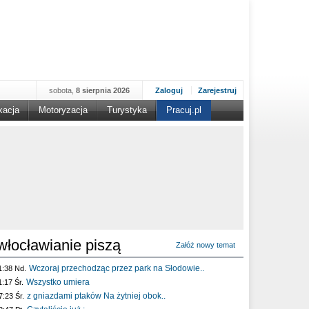
sobota,
8 sierpnia 2026
Zaloguj
Zarejestruj
kacja
Motoryzacja
Turystyka
Pracuj.pl
włocławianie piszą
Załóż nowy temat
Wczoraj przechodząc przez park na Słodowie..
1:38 Nd.
Wszystko umiera
1:17 Śr.
z gniazdami ptaków Na żytniej obok..
7:23 Śr.