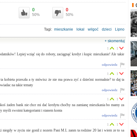
0
0
50%
50%
Tagi:
mieszkanie
lokal
wilgoć
dzieci
Lipno
+ skomentuj
1
1
atników! Lepiej wziąć się do roboty, zaciągnąć kredyt i kupic mieszkanie! Ale takie
odpowiedz
1
1
ta kobieta przeszła a ty mówisz że nie ma prawa zyć z dziećmi normalnie? to daj ta
powiadac na takie tematy
odpowiedz
1
1
jakoś żaden bank nie chce mi dać kredytu choćby na zamianę mieszkania bo mamy za
dy myśli swoimi kategoriami i stanem konta
odpowiedz
1
1
niegdy w zyciu nie gonil z nozem Pani M.L zanm ta rodzine 20 lat i wiem ze to sa