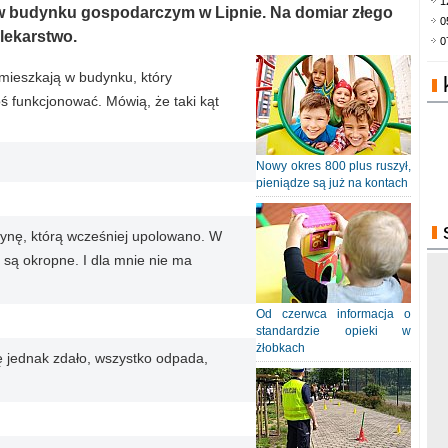
1
 w budynku gospodarczym w Lipnie. Na domiar złego
0
 lekarstwo.
0
mieszkają w budynku, który
 funkcjonować. Mówią, że taki kąt
Nowy okres 800 plus ruszył,
pieniądze są już na kontach
ynę, którą wcześniej upolowano. W
 są okropne. I dla mnie nie ma
Od czerwca informacja o
standardzie opieki w
żłobkach
ię jednak zdało, wszystko odpada,