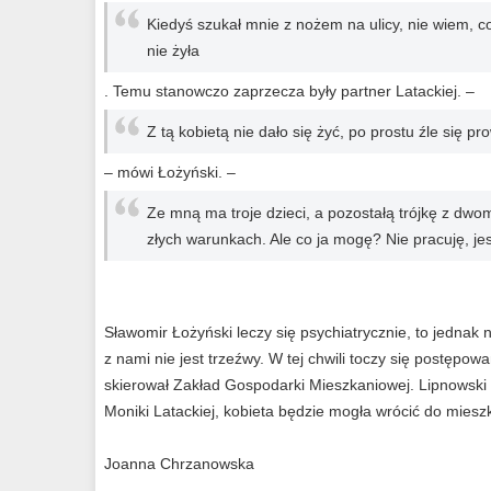
Kiedyś szukał mnie z nożem na ulicy, nie wiem, c
nie żyła
. Temu stanowczo zaprzecza były partner Latackiej. –
Z tą kobietą nie dało się żyć, po prostu źle się pr
– mówi Łożyński. –
Ze mną ma troje dzieci, a pozostałą trójkę z dw
złych warunkach. Ale co ja mogę? Nie pracuję, je
Sławomir Łożyński leczy się psychiatrycznie, to jedna
z nami nie jest trzeźwy. W tej chwili toczy się postęp
skierował Zakład Gospodarki Mieszkaniowej. Lipnowski r
Moniki Latackiej, kobieta będzie mogła wrócić do mies
Joanna Chrzanowska