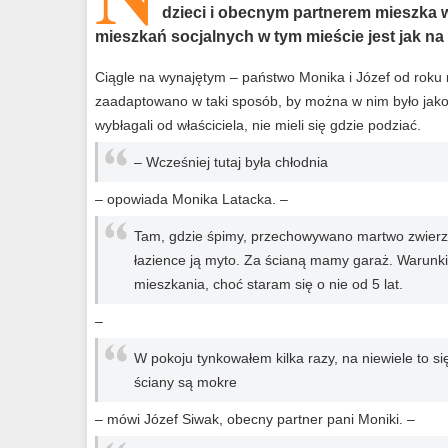
dzieci i obecnym partnerem mieszka
mieszkań socjalnych w tym mieście jest jak na
Ciągle na wynajętym – państwo Monika i Józef od roku 
zaadaptowano w taki sposób, by można w nim było jakoś
wybłagali od właściciela, nie mieli się gdzie podziać.
– Wcześniej tutaj była chłodnia
– opowiada Monika Latacka. –
Tam, gdzie śpimy, przechowywano martwo zwierz
łazience ją myto. Za ścianą mamy garaż. Warunki
mieszkania, choć staram się o nie od 5 lat.
–
W pokoju tynkowałem kilka razy, na niewiele to s
ściany są mokre
– mówi Józef Siwak, obecny partner pani Moniki. –