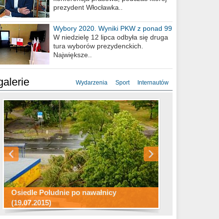
prezydent Włocławka..
Wybory 2020. Wyniki PKW z ponad 99
procent obwodów
W niedzielę 12 lipca odbyła się druga
tura wyborów prezydenckich.
Największe..
galerie
Wydarzenia
Sport
Internautów
Konkurs fotograficzny "Co to za
Miasto kładzie się do snu .
miejsca"
Ścieżka rowerowa w naszym mieście
Osiedle Południe po nawałnicy
(19.07.2015)
Wizytówka Włocławka
polowanie wigilijne 2014