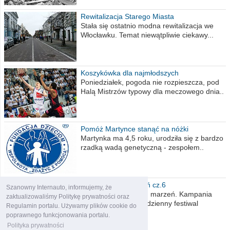
Rewitalizacja Starego Miasta
Stała się ostatnio modna rewitalizacja we
Włocławku. Temat niewątpliwie ciekawy...
Koszykówka dla najmłodszych
Poniedziałek, pogoda nie rozpieszcza, pod
Halą Mistrzów typowy dla meczowego dnia..
Pomóż Martynce stanąć na nóżki
Martynka ma 4,5 roku, urodziła się z bardzo
rzadką wadą genetyczną - zespołem..
Polska moich marzeń cz.6
Szanowny Internauto, informujemy, że
Nadszedł kres moich marzeń. Kampania
zaktualizowaliśmy Politykę prywatności oraz
wyborcza czyli niecodzienny festiwal
Regulamin portalu. Używamy plików cookie do
obietnic,..
poprawnego funkcjonowania portalu.
Polityka prywatności