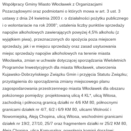
Współpracy Gminy Miasto Włocławek z Organizacjami
Pozarządowymi oraz podmiotami o których mowa w art. 3 ust. 3
ustawy z dnia 24 kwietnia 2003 r. o działalności pożytku publicznego
i o wolontariacie na rok 2008”; ustalenia liczby punktów sprzedaży
napojów alkoholowych zawierających powyżej 4,5% alkoholu (z
wyjątkiem piwa), przeznaczonych do spożycia poza miejscem
sprzedaży, jak i w miejscu sprzedaży oraz zasad usytuowania
miejsc sprzedaży napojów alkoholowych na terenie miasta
Włocławka, zmian w uchwale dotyczącej sporządzania Wieloletnich
Programów Inwestycyjnych dla miasta Włocławek, utworzenia
Kujawsko-Dobrzyńskiego Związku Gmin i przyjęcia Statutu Związku;
przystąpienia do sporządzenia zmiany miejscowego planu
zagospodarowania przestrzennego miasta Włocławek dla obszaru
położonego pomiędzy: projektowaną ulicą 4 KL*, ulicą Witosa,
zachodnią i północną granicą działki nr 4/6 KM 80, północnymi
granicami działek nr 4/7, 6/2 i 6/9 KM 80, ulicami Wolność i
Nowomiejską, Aleją Chopina, ulicą Witosa, wschodnimi granicami
działek nr 19/2, 27/10, 25/7 oraz fragmentem działki nr 25/2 KM 80,
Aleją Chopina, ulicą Komunalną; powołania komisji doraźnej;