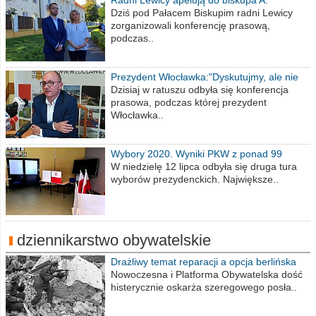
Radni Lewicy apelują do biskupa A.
Wiesława Meringa
Dziś pod Pałacem Biskupim radni Lewicy
zorganizowali konferencję prasową,
podczas..
Prezydent Włocławka:"Dyskutujmy, ale nie
obrażajmy się”
Dzisiaj w ratuszu odbyła się konferencja
prasowa, podczas której prezydent
Włocławka..
Wybory 2020. Wyniki PKW z ponad 99
procent obwodów
W niedzielę 12 lipca odbyła się druga tura
wyborów prezydenckich. Największe..
dziennikarstwo obywatelskie
Drażliwy temat reparacji a opcja berlińska
Nowoczesna i Platforma Obywatelska dość
histerycznie oskarża szeregowego posła..