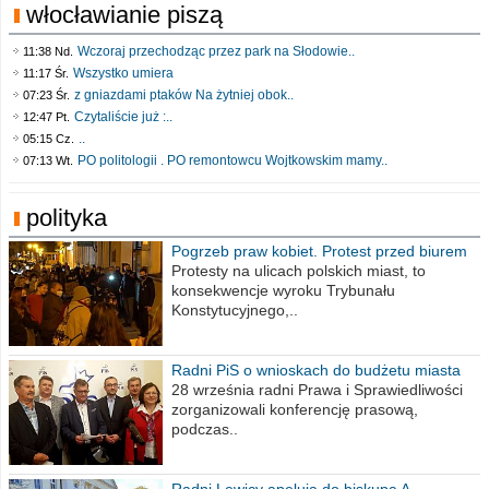
włocławianie piszą
Wczoraj przechodząc przez park na Słodowie..
11:38 Nd.
Wszystko umiera
11:17 Śr.
z gniazdami ptaków Na żytniej obok..
07:23 Śr.
Czytaliście już :..
12:47 Pt.
..
05:15 Cz.
PO politologii . PO remontowcu Wojtkowskim mamy..
07:13 Wt.
polityka
Pogrzeb praw kobiet. Protest przed biurem
poselskim PiS
Protesty na ulicach polskich miast, to
konsekwencje wyroku Trybunału
Konstytucyjnego,..
Radni PiS o wnioskach do budżetu miasta
na 2021 rok
28 września radni Prawa i Sprawiedliwości
zorganizowali konferencję prasową,
podczas..