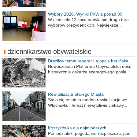
Wybory 2020. Wyniki PKW z ponad 99
procent obwodów
W niedzielę 12 lipca odbyła się druga tura
wyborów prezydenckich. Największe..
dziennikarstwo obywatelskie
Drażliwy temat reparacji a opcja berlińska
Nowoczesna i Platforma Obywatelska dość
histerycznie oskarża szeregowego posła..
Rewitalizacja Starego Miasta
Stała się ostatnio modna rewitalizacja we
Włocławku. Temat niewątpliwie ciekawy...
Koszykówka dla najmłodszych
Poniedziałek, pogoda nie rozpieszcza, pod