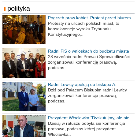
polityka
Pogrzeb praw kobiet. Protest przed biurem
poselskim PiS
Protesty na ulicach polskich miast, to
konsekwencje wyroku Trybunału
Konstytucyjnego,..
Radni PiS o wnioskach do budżetu miasta
na 2021 rok
28 września radni Prawa i Sprawiedliwości
zorganizowali konferencję prasową,
podczas..
Radni Lewicy apelują do biskupa A.
Wiesława Meringa
Dziś pod Pałacem Biskupim radni Lewicy
zorganizowali konferencję prasową,
podczas..
Prezydent Włocławka:"Dyskutujmy, ale nie
obrażajmy się”
Dzisiaj w ratuszu odbyła się konferencja
prasowa, podczas której prezydent
Włocławka..