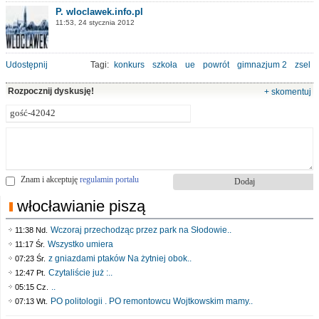
P. wloclawek.info.pl
11:53, 24 stycznia 2012
Udostępnij
Tagi:
konkurs
szkoła
ue
powrót
gimnazjum 2
zsel
Rozpocznij dyskusję!
+ skomentuj
Znam i akceptuję
regulamin portalu
włocławianie piszą
Wczoraj przechodząc przez park na Słodowie..
11:38 Nd.
Wszystko umiera
11:17 Śr.
z gniazdami ptaków Na żytniej obok..
07:23 Śr.
Czytaliście już :..
12:47 Pt.
..
05:15 Cz.
PO politologii . PO remontowcu Wojtkowskim mamy..
07:13 Wt.