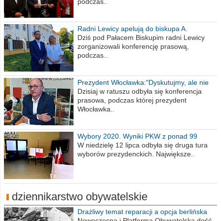
podczas..
Radni Lewicy apelują do biskupa A.
Wiesława Meringa
Dziś pod Pałacem Biskupim radni Lewicy
zorganizowali konferencję prasową,
podczas..
Prezydent Włocławka:"Dyskutujmy, ale nie
obrażajmy się”
Dzisiaj w ratuszu odbyła się konferencja
prasowa, podczas której prezydent
Włocławka..
Wybory 2020. Wyniki PKW z ponad 99
procent obwodów
W niedzielę 12 lipca odbyła się druga tura
wyborów prezydenckich. Największe..
dziennikarstwo obywatelskie
Drażliwy temat reparacji a opcja berlińska
Nowoczesna i Platforma Obywatelska dość