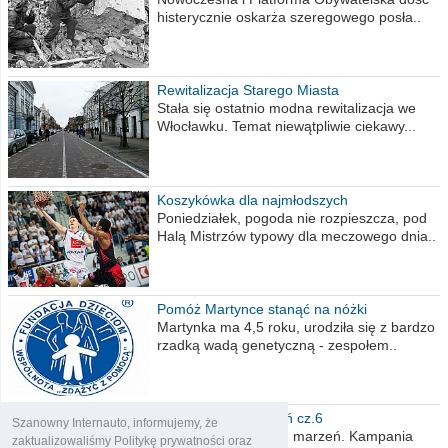
histerycznie oskarża szeregowego posła..
Rewitalizacja Starego Miasta
Stała się ostatnio modna rewitalizacja we
Włocławku. Temat niewątpliwie ciekawy...
Koszykówka dla najmłodszych
Poniedziałek, pogoda nie rozpieszcza, pod
Halą Mistrzów typowy dla meczowego dnia..
Pomóż Martynce stanąć na nóżki
Martynka ma 4,5 roku, urodziła się z bardzo
rzadką wadą genetyczną - zespołem..
Polska moich marzeń cz.6
Szanowny Internauto, informujemy, że
Nadszedł kres moich marzeń. Kampania
zaktualizowaliśmy Politykę prywatności oraz