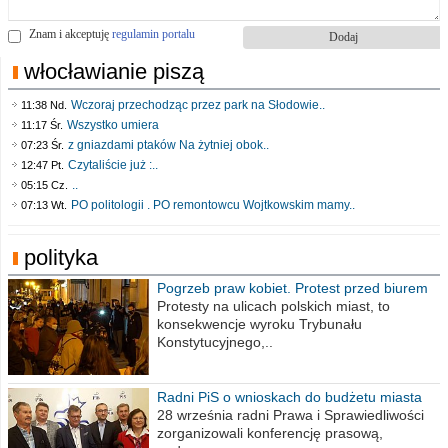
Znam i akceptuję
regulamin portalu
włocławianie piszą
Wczoraj przechodząc przez park na Słodowie..
11:38 Nd.
Wszystko umiera
11:17 Śr.
z gniazdami ptaków Na żytniej obok..
07:23 Śr.
Czytaliście już :..
12:47 Pt.
..
05:15 Cz.
PO politologii . PO remontowcu Wojtkowskim mamy..
07:13 Wt.
polityka
Pogrzeb praw kobiet. Protest przed biurem
poselskim PiS
Protesty na ulicach polskich miast, to
konsekwencje wyroku Trybunału
Konstytucyjnego,..
Radni PiS o wnioskach do budżetu miasta
na 2021 rok
28 września radni Prawa i Sprawiedliwości
zorganizowali konferencję prasową,