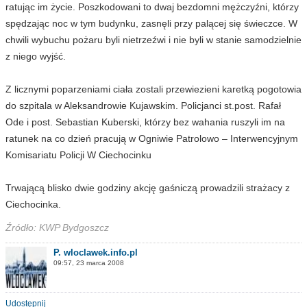
ratując im życie. Poszkodowani to dwaj bezdomni mężczyźni, którzy
spędzając noc w tym budynku, zasnęli przy palącej się świeczce. W
chwili wybuchu pożaru byli nietrzeźwi i nie byli w stanie samodzielnie
z niego wyjść.
Z licznymi poparzeniami ciała zostali przewiezieni karetką pogotowia
do szpitala w Aleksandrowie Kujawskim. Policjanci st.post. Rafał
Ode i post. Sebastian Kuberski, którzy bez wahania ruszyli im na
ratunek na co dzień pracują w Ogniwie Patrolowo – Interwencyjnym
Komisariatu Policji W Ciechocinku
Trwającą blisko dwie godziny akcję gaśniczą prowadzili strażacy z
Ciechocinka.
Źródło: KWP Bydgoszcz
P. wloclawek.info.pl
09:57, 23 marca 2008
Udostępnij