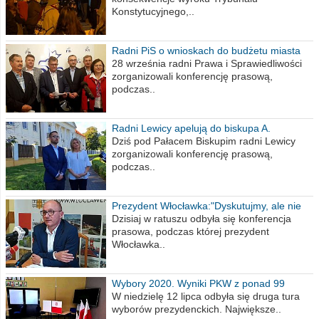
Konstytucyjnego,..
Radni PiS o wnioskach do budżetu miasta
na 2021 rok
28 września radni Prawa i Sprawiedliwości
zorganizowali konferencję prasową,
podczas..
Radni Lewicy apelują do biskupa A.
Wiesława Meringa
Dziś pod Pałacem Biskupim radni Lewicy
zorganizowali konferencję prasową,
podczas..
Prezydent Włocławka:"Dyskutujmy, ale nie
obrażajmy się”
Dzisiaj w ratuszu odbyła się konferencja
prasowa, podczas której prezydent
Włocławka..
Wybory 2020. Wyniki PKW z ponad 99
procent obwodów
W niedzielę 12 lipca odbyła się druga tura
wyborów prezydenckich. Największe..