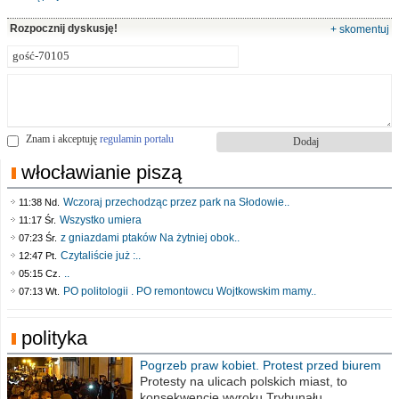
Rozpocznij dyskusję!
+ skomentuj
Znam i akceptuję
regulamin portalu
włocławianie piszą
Wczoraj przechodząc przez park na Słodowie..
11:38 Nd.
Wszystko umiera
11:17 Śr.
z gniazdami ptaków Na żytniej obok..
07:23 Śr.
Czytaliście już :..
12:47 Pt.
..
05:15 Cz.
PO politologii . PO remontowcu Wojtkowskim mamy..
07:13 Wt.
polityka
Pogrzeb praw kobiet. Protest przed biurem
poselskim PiS
Protesty na ulicach polskich miast, to
konsekwencje wyroku Trybunału