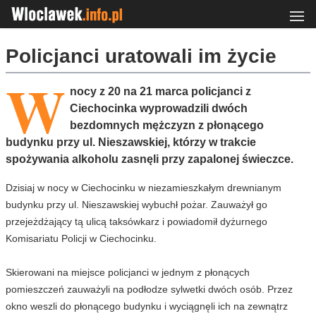
Policjanci uratowali im życie
W
nocy z 20 na 21 marca policjanci z
Ciechocinka wyprowadzili dwóch
bezdomnych mężczyzn z płonącego
budynku przy ul. Nieszawskiej, którzy w trakcie
spożywania alkoholu zasnęli przy zapalonej świeczce.
Dzisiaj w nocy w Ciechocinku w niezamieszkałym drewnianym
budynku przy ul. Nieszawskiej wybuchł pożar. Zauważył go
przejeżdżający tą ulicą taksówkarz i powiadomił dyżurnego
Komisariatu Policji w Ciechocinku.
Skierowani na miejsce policjanci w jednym z płonących
pomieszczeń zauważyli na podłodze sylwetki dwóch osób. Przez
okno weszli do płonącego budynku i wyciągnęli ich na zewnątrz