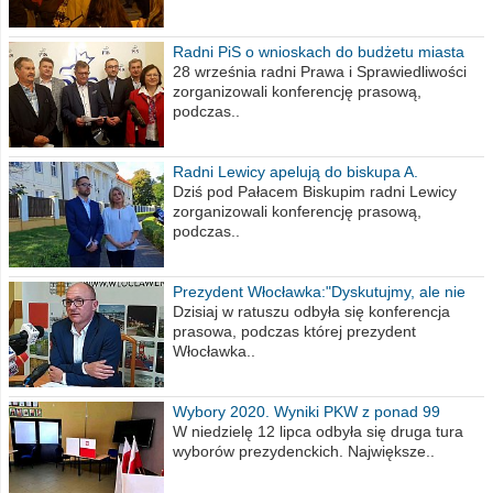
Radni PiS o wnioskach do budżetu miasta
na 2021 rok
28 września radni Prawa i Sprawiedliwości
zorganizowali konferencję prasową,
podczas..
Radni Lewicy apelują do biskupa A.
Wiesława Meringa
Dziś pod Pałacem Biskupim radni Lewicy
zorganizowali konferencję prasową,
podczas..
Prezydent Włocławka:"Dyskutujmy, ale nie
obrażajmy się”
Dzisiaj w ratuszu odbyła się konferencja
prasowa, podczas której prezydent
Włocławka..
Wybory 2020. Wyniki PKW z ponad 99
procent obwodów
W niedzielę 12 lipca odbyła się druga tura
wyborów prezydenckich. Największe..