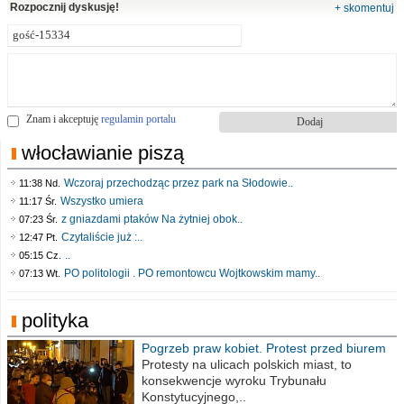
Rozpocznij dyskusję!
+ skomentuj
Znam i akceptuję
regulamin portalu
włocławianie piszą
Wczoraj przechodząc przez park na Słodowie..
11:38 Nd.
Wszystko umiera
11:17 Śr.
z gniazdami ptaków Na żytniej obok..
07:23 Śr.
Czytaliście już :..
12:47 Pt.
..
05:15 Cz.
PO politologii . PO remontowcu Wojtkowskim mamy..
07:13 Wt.
polityka
Pogrzeb praw kobiet. Protest przed biurem
poselskim PiS
Protesty na ulicach polskich miast, to
konsekwencje wyroku Trybunału
Konstytucyjnego,..