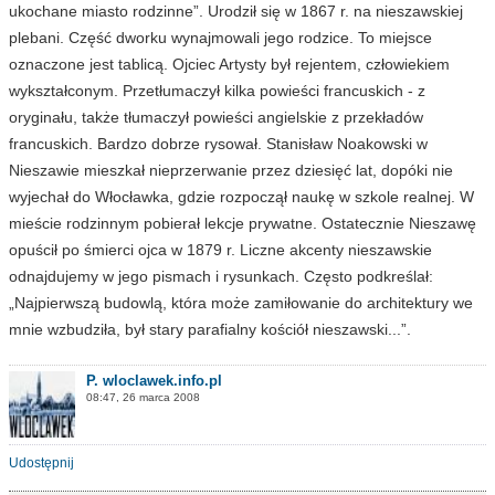
ukochane miasto rodzinne”. Urodził się w 1867 r. na nieszawskiej
plebani. Część dworku wynajmowali jego rodzice. To miejsce
oznaczone jest tablicą. Ojciec Artysty był rejentem, człowiekiem
wykształconym. Przetłumaczył kilka powieści francuskich - z
oryginału, także tłumaczył powieści angielskie z przekładów
francuskich. Bardzo dobrze rysował. Stanisław Noakowski w
Nieszawie mieszkał nieprzerwanie przez dziesięć lat, dopóki nie
wyjechał do Włocławka, gdzie rozpoczął naukę w szkole realnej. W
mieście rodzinnym pobierał lekcje prywatne. Ostatecznie Nieszawę
opuścił po śmierci ojca w 1879 r. Liczne akcenty nieszawskie
odnajdujemy w jego pismach i rysunkach. Często podkreślał:
„Najpierwszą budowlą, która może zamiłowanie do architektury we
mnie wzbudziła, był stary parafialny kościół nieszawski...”.
P. wloclawek.info.pl
08:47, 26 marca 2008
Udostępnij