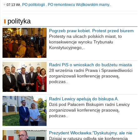
PO politologii . PO remontowcu Wojtkowskim mamy..
07:13 Wt.
polityka
Pogrzeb praw kobiet. Protest przed biurem
poselskim PiS
Protesty na ulicach polskich miast, to
konsekwencje wyroku Trybunału
Konstytucyjnego,..
Radni PiS o wnioskach do budżetu miasta
na 2021 rok
28 września radni Prawa i Sprawiedliwości
zorganizowali konferencję prasową,
podczas..
Radni Lewicy apelują do biskupa A.
Wiesława Meringa
Dziś pod Pałacem Biskupim radni Lewicy
zorganizowali konferencję prasową,
podczas..
Prezydent Włocławka:"Dyskutujmy, ale nie
obrażajmy się”
Dzisiaj w ratuszu odbyła się konferencja