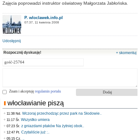
Zajęcia poprowadzi instruktor oświatowy Małgorzata Jabłońska.
P. wloclawek.info.pl
07:37, 11 kwietnia 2008
Udostępnij
Rozpocznij dyskusję!
+ skomentuj
Znam i akceptuję
regulamin portalu
włocławianie piszą
Wczoraj przechodząc przez park na Słodowie..
11:38 Nd.
Wszystko umiera
11:17 Śr.
z gniazdami ptaków Na żytniej obok..
07:23 Śr.
Czytaliście już :..
12:47 Pt.
..
05:15 Cz.