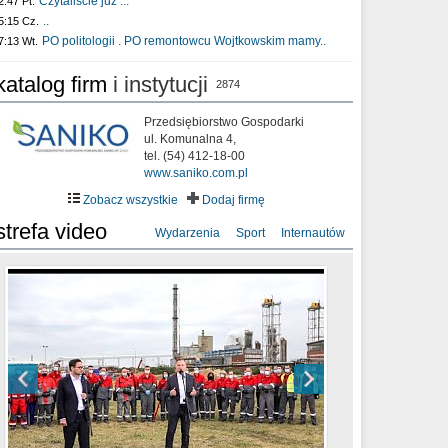
Czytaliście już :..
2:47 Pt.
..
5:15 Cz.
PO politologii . PO remontowcu Wojtkowskim mamy..
7:13 Wt.
katalog firm
i instytucji
2874
Przedsiębiorstwo Gospodarki
ul. Komunalna 4,
tel. (54) 412-18-00
www.saniko.com.pl
Zobacz wszystkie
Dodaj firmę
strefa video
Wydarzenia
Sport
Internautów
sixf33t .Last Year DRONE FOOTAGE
XXIII Sesja Rady Miasta Włocławek VIII
Ni To Ponk - W oczach mamy strach
Włocławek
kadencji w dniu 09.06.2020 r.