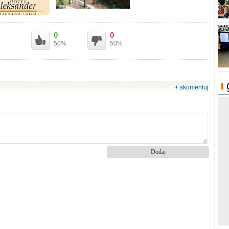
0
0
50%
50%
+ skomentuj