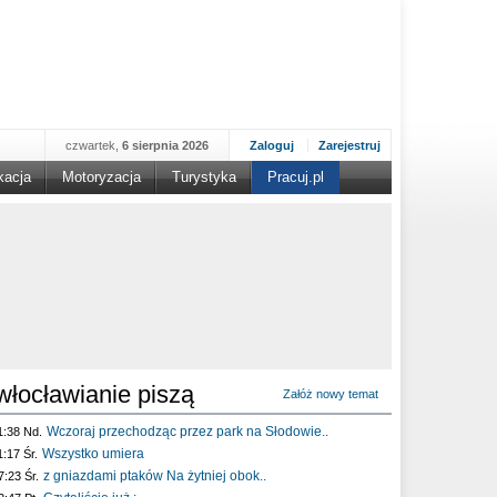
czwartek,
6 sierpnia 2026
Zaloguj
Zarejestruj
kacja
Motoryzacja
Turystyka
Pracuj.pl
włocławianie piszą
Załóż nowy temat
Wczoraj przechodząc przez park na Słodowie..
1:38 Nd.
Wszystko umiera
1:17 Śr.
z gniazdami ptaków Na żytniej obok..
7:23 Śr.