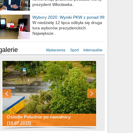
prezydent Włocławka..
Wybory 2020. Wyniki PKW z ponad 99
procent obwodów
W niedzielę 12 lipca odbyła się druga
tura wyborów prezydenckich.
Największe..
galerie
Wydarzenia
Sport
Internautów
Konkurs fotograficzny "Co to za
Miasto kładzie się do snu .
miejsca"
Ścieżka rowerowa w naszym mieście
Osiedle Południe po nawałnicy
(19.07.2015)
Wizytówka Włocławka
polowanie wigilijne 2014