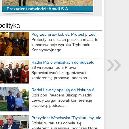
TOP 10 przechwytów Anwilu Włocławek
TOP 5 rzutów Anwilu Włocławek w BCL
Prezydent odwiedził Anwil S.A
w EBL w sezonie 2019/2020
w sezonie 2019/2020
polityka
Pogrzeb praw kobiet. Protest przed
biurem poselskim PiS
Protesty na ulicach polskich miast, to
konsekwencje wyroku Trybunału
»
Konstytucyjnego,..
Radni PiS o wnioskach do budżetu
miasta na 2021 rok
28 września radni Prawa i
Sprawiedliwości zorganizowali
konferencję prasową, podczas..
Radni Lewicy apelują do biskupa A.
Wiesława Meringa
Dziś pod Pałacem Biskupim radni
Lewicy zorganizowali konferencję
prasową, podczas..
Prezydent Włocławka:"Dyskutujmy, ale
nie obrażajmy się”
Dzisiaj w ratuszu odbyła się
konferencja prasowa, podczas której