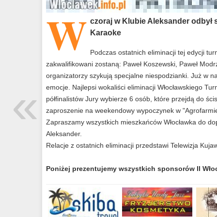
W
czoraj w Klubie Aleksander odbył si
Karaoke
Podczas ostatnich eliminacji tej edycji t
zakwalifikowani zostaną: Paweł Koszewski, Paweł Modrzej
organizatorzy szykują specjalne niespodzianki. Już w n
«
emocje. Najlepsi wokaliści eliminacji Włocławskiego Tu
półfinalistów Jury wybierze 6 osób, które przejdą do śc
zaproszenie na weekendowy wypoczynek w "Agrofarmie G
Zapraszamy wszystkich mieszkańców Włocławka do dopi
Aleksander.
Relacje z ostatnich eliminacji przedstawi Telewizja Kuja
Poniżej prezentujemy wszystkich sponsorów II Wło