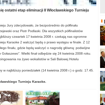
ę ostatni etap eliminacji II Włocławskiego Turnieju
urnieju Jury zdecydowało, że bezpośrednio do półfinału
ewski oraz Piotr Podlaski. Dla wszystkich półfinalistów
ajbliższy czwartek 17 kwietnia 2008 r. czekają nas ogromne
rnieju Karaoke 2 walczyć będą o prawo występu w finale. Z 12
isłego finału, gdzie będą walczyć o nagrodę główną: podwójne
ołaszewo". Wielki finał odbędzie się 24 kwietnia 2008 roku.
ngowania na żywo wokalistów w Sali Balowej Hotelu
wy w najbliższy poniedziałek (14 kwietnia 2008 r.) o godz. 17.45.
cławskiego Turnieju Karaoke.