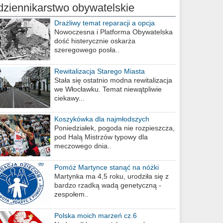
dziennikarstwo obywatelskie
Drażliwy temat reparacji a opcja
berlińska
Nowoczesna i Platforma Obywatelska
dość histerycznie oskarża
szeregowego posła..
Rewitalizacja Starego Miasta
Stała się ostatnio modna rewitalizacja
we Włocławku. Temat niewątpliwie
ciekawy...
Koszykówka dla najmłodszych
Poniedziałek, pogoda nie rozpieszcza,
pod Halą Mistrzów typowy dla
meczowego dnia..
Pomóż Martynce stanąć na nóżki
Martynka ma 4,5 roku, urodziła się z
bardzo rzadką wadą genetyczną -
zespołem..
Polska moich marzeń cz.6