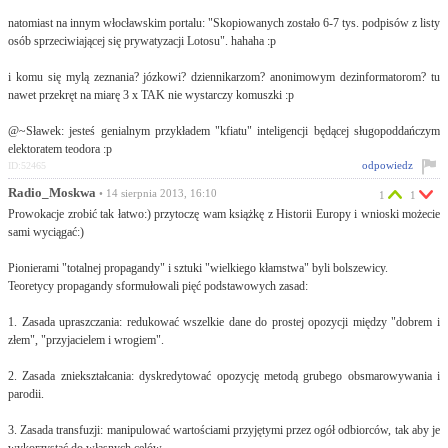
natomiast na innym włocławskim portalu: "Skopiowanych zostało 6-7 tys. podpisów z listy
osób sprzeciwiającej się prywatyzacji Lotosu". hahaha :p
i komu się mylą zeznania? józkowi? dziennikarzom? anonimowym dezinformatorom? tu
nawet przekręt na miarę 3 x TAK nie wystarczy komuszki :p
@~Sławek: jesteś genialnym przykładem "kfiatu" inteligencji będącej sługopoddańczym
elektoratem teodora :p
odpowiedz
ID:52465
Radio_Moskwa
• 14 sierpnia 2013, 16:10
1
1
Prowokacje zrobić tak łatwo:) przytoczę wam książkę z Historii Europy i wnioski możecie
sami wyciągać:)
Pionierami "totalnej propagandy" i sztuki "wielkiego kłamstwa" byli bolszewicy.
Teoretycy propagandy sformułowali pięć podstawowych zasad:
1. Zasada upraszczania: redukować wszelkie dane do prostej opozycji między "dobrem i
złem", "przyjacielem i wrogiem".
2. Zasada zniekształcania: dyskredytować opozycję metodą grubego obsmarowywania i
parodii.
3. Zasada transfuzji: manipulować wartościami przyjętymi przez ogół odbiorców, tak aby je
wykorzystać do własnych celów.