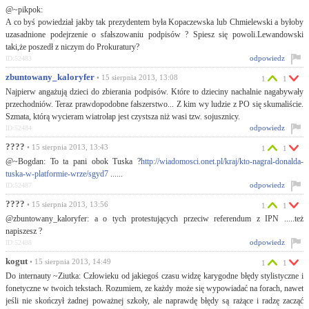
@~pikpok:
A co byś powiedział jakby tak prezydentem była Kopaczewska lub Chmielewski a byłoby
uzasadnione podejrzenie o sfałszowaniu podpisów ? Spiesz się powoli.Lewandowski
taki,że poszedł z niczym do Prokuratury?
odpowiedz
ID:52483
zbuntowany_kaloryfer
• 15 sierpnia 2013, 13:08
1
1
Najpierw angażują dzieci do zbierania podpisów. Które to dzieciny nachalnie nagabywały
przechodniów. Teraz prawdopodobne fałszerstwo... Z kim wy ludzie z PO się skumaliście.
Szmata, którą wycieram wiatrołap jest czystsza niż wasi tzw. sojusznicy.
odpowiedz
ID:52484
????
• 15 sierpnia 2013, 13:43
1
1
@~Bogdan: To ta pani obok Tuska ?
http://wiadomosci.onet.pl/kraj/kto-nagral-donalda-
tuska-w-platformie-wrze/sgyd7
......
odpowiedz
ID:52487
????
• 15 sierpnia 2013, 13:56
1
1
@zbuntowany_kaloryfer: a o tych protestujących przeciw referendum z IPN .....też
napiszesz ?
odpowiedz
ID:52488
kogut
• 15 sierpnia 2013, 14:49
1
1
Do internauty ~Ziutka: Człowieku od jakiegoś czasu widzę karygodne błędy stylistyczne i
fonetyczne w twoich tekstach. Rozumiem, ze każdy może się wypowiadać na forach, nawet
jeśli nie skończył żadnej poważnej szkoły, ale naprawdę błędy są rażące i radzę zacząć