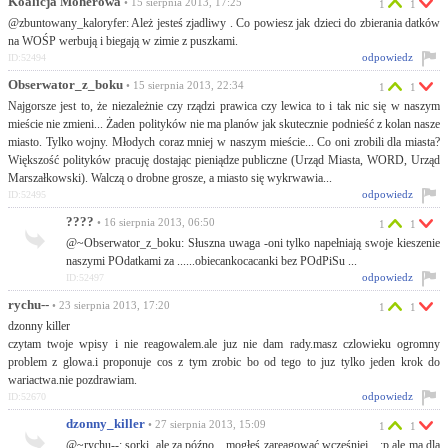
Koalicja Moherowa
• 15 sierpnia 2013, 17:25
1
1
@zbuntowany_kaloryfer: Ależ jesteś zjadliwy . Co powiesz jak dzieci do zbierania datków
na WOŚP werbują i biegają w zimie z puszkami.
odpowiedz
ID:52494
Obserwator_z_boku
• 15 sierpnia 2013, 22:34
1
1
Najgorsze jest to, że niezależnie czy rządzi prawica czy lewica to i tak nic się w naszym
mieście nie zmieni... Żaden polityków nie ma planów jak skutecznie podnieść z kolan nasze
miasto. Tylko wojny. Młodych coraz mniej w naszym mieście... Co oni zrobili dla miasta?
Większość polityków pracuję dostając pieniądze publiczne (Urząd Miasta, WORD, Urząd
Marszałkowski). Walczą o drobne grosze, a miasto się wykrwawia...
odpowiedz
ID:52495
????
• 16 sierpnia 2013, 06:50
1
1
@~Obserwator_z_boku: Słuszna uwaga -oni tylko napełniają swoje kieszenie
naszymi POdatkami za ......obiecankocacanki bez POdPiSu ...
odpowiedz
ID:52497
rychu--
• 23 sierpnia 2013, 17:20
1
1
dzonny killer
czytam twoje wpisy i nie reagowalem.ale juz nie dam rady.masz czlowieku ogromny
problem z glowa.i proponuje cos z tym zrobic bo od tego to juz tylko jeden krok do
wariactwa.nie pozdrawiam.
odpowiedz
ID:52670
dzonny_killer
• 27 sierpnia 2013, 15:09
1
1
@~rychu--: sorki, ale za późno... mogłeś zareagować wcześniej... :p ale ma dla