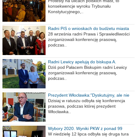
poselskim PiS
Protesty na ulicach polskich miast, to
konsekwencje wyroku Trybunału
Konstytucyjnego,..
Radni PiS o wnioskach do budżetu miasta
na 2021 rok
28 września radni Prawa i Sprawiedliwości
zorganizowali konferencję prasową,
podczas..
Radni Lewicy apelują do biskupa A.
Wiesława Meringa
Dziś pod Pałacem Biskupim radni Lewicy
zorganizowali konferencję prasową,
podczas..
Prezydent Włocławka:"Dyskutujmy, ale nie
obrażajmy się”
Dzisiaj w ratuszu odbyła się konferencja
prasowa, podczas której prezydent
Włocławka..
Wybory 2020. Wyniki PKW z ponad 99
procent obwodów
W niedzielę 12 lipca odbyła się druga tura