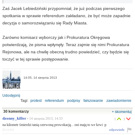
Zaś Jacek Lebiedziński przypomniał, że już podczas pierwszego
spotkania w sprawie referendum zakładano, że być może zapadnie
decyzja o samorozwiązaniu się Rady Miasta.
Zarówno komisarz wyborczy jak i Prokuratura Okręgowa
potwierdzają, że pisma wpłynęły. Teraz zajmie się nimi Prokuratura
Rejonowa, ale na chwilę obecną trudno powiedzieć, czy będzie się
toczyć w tej sprawie postępowanie.
14:05, 14 sierpnia 2013
Udostępnij
Tagi:
protest
referendum
podpisy
fałszowanie
zawiadomienie
komisarz
prokuratura
30 komentarzy
+ skomentuj
dzonny_killer
• 14 sierpnia 2013, 14:33
1
1
na kilometr śmierdzi tanią czerwoną prowokacją... oni mają to we krwi :p
odpowiedz
ID:52458