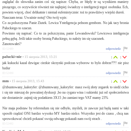
zaglądać do słownika zanim coś się napisze. Chyba, ze błędy te są wynikiem maniery
piszącego, co oczywiście również nie najlepiej świadczy o inteligencji tegoż osobnika. Ech,
powiem więcej, choć delikatnie i niemal eufemistycznie: toż to prawdziwy wiejski dureń.
Nauczam teraz. Uważnie notuj! Oto twój wpis:
Co za polszczyzna Panie Ziutek. Lewica Ynteligencja pelnom gembom. No jak tacy bronia
Paluckiego to szacun.
Powinno się napisać: Co to za polszczyzna, panie Lewandowski? Lewicowa inteligencja
pełną gębą. Jeśli takie osoby bronią Pałuckiego, to należy im się szacunek.
Zanotowałeś?
odpowiedz
ID:52489
palucki=nie
• 15 sierpnia 2013, 15:21
1
1
jak kukucki kazal dzwigac ciezkie skrzynki podczas wyborow to bylo dobrze??!! nie pisz
bzdur
odpowiedz
ID:52490
mm
• 15 sierpnia 2013, 15:43
1
1
@zbuntowany_kaloryfer: @zbuntowany_kaloryfer: masz swój złoty zegarek to siedź cicho
i się nie mieszaj do poważnej dyskusji ,bo na cygara wina i sukienki już od społeczeństwa
nie dostaniecie .zajmij się podatkiem 3X15 ,bo zamiast tego VAT mamy 23%
Nie maja podstaw by referendum się nie odbyło, myśleli, że zawsze już będą nami w taki
sposób rządzić ONI bardzo wysoko MY bardzo nisko. Wszystko jest do czasu , chcą nas
sprowokować chcieli pokazać swoją odwagę pokazali nam swój strach .
odpowiedz
ID:52492