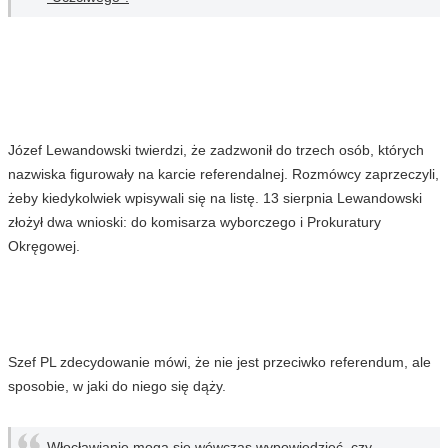
Józef Lewandowski twierdzi, że zadzwonił do trzech osób, których
nazwiska figurowały na karcie referendalnej. Rozmówcy zaprzeczyli,
żeby kiedykolwiek wpisywali się na listę. 13 sierpnia Lewandowski
złożył dwa wnioski: do komisarza wyborczego i Prokuratury
Okręgowej.
Szef PL zdecydowanie mówi, że nie jest przeciwko referendum, ale
sposobie, w jaki do niego się dąży.
Włocławianie mogą się wówczas wypowiedzieć, czy