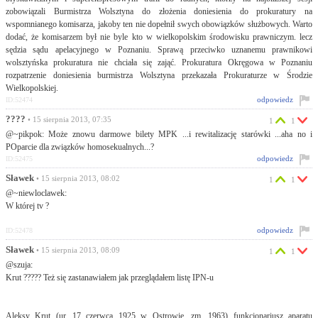
zobowiązali Burmistrza Wolsztyna do złożenia doniesienia do prokuratury na
wspomnianego komisarza, jakoby ten nie dopełnił swych obowiązków służbowych. Warto
dodać, że komisarzem był nie byle kto w wielkopolskim środowisku prawniczym. lecz
sędzia sądu apelacyjnego w Poznaniu. Sprawą przeciwko uznanemu prawnikowi
wolsztyńska prokuratura nie chciała się zająć. Prokuratura Okręgowa w Poznaniu
rozpatrzenie doniesienia burmistrza Wolsztyna przekazała Prokuraturze w Środzie
Wielkopolskiej.
odpowiedz
ID:52474
????
• 15 sierpnia 2013, 07:35
1
1
@~pikpok: Może znowu darmowe bilety MPK ...i rewitalizację starówki ...aha no i
POparcie dla związków homosekualnych...?
odpowiedz
ID:52475
Sławek
• 15 sierpnia 2013, 08:02
1
1
@~niewloclawek:
W której tv ?
odpowiedz
ID:52478
Sławek
• 15 sierpnia 2013, 08:09
1
1
@szuja:
Krut ????? Też się zastanawiałem jak przeglądałem listę IPN-u
Aleksy Krut (ur. 17 czerwca 1925 w Ostrowie, zm. 1963) funkcjonariusz aparatu