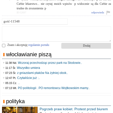
Ciebie lekarstwo... nie czytaj moich wpisów :p widocznie są dla Ciebie za
trudne do zrozumienia :p
odpowiedz
ID:52697
Znam i akceptuję
regulamin portalu
włocławianie piszą
Wczoraj przechodząc przez park na Słodowie..
11:38 Nd.
Wszystko umiera
11:17 Śr.
z gniazdami ptaków Na żytniej obok..
07:23 Śr.
Czytaliście już :..
12:47 Pt.
..
05:15 Cz.
PO politologii . PO remontowcu Wojtkowskim mamy..
07:13 Wt.
polityka
Pogrzeb praw kobiet. Protest przed biurem