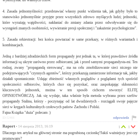
4. Zasada jednomyślności: przedstawiać własny punkt widzenia tak, jak gdyby było to
stanowisko jednomyślnie przyjęte przez wszystkich zdrowo myślących ludzi; jednostki,
które wyrażają wątpliwości, nakłaniać do zmiany zdania przez odwoływanie się do
wystąpień znanych osobistości, wywieranie presji społecznej i "zakażenie psychologiczne".
5. Zasada orkiestracji: bez końca powtarzać te same przekazy, w różnych wariantach i
kombinacjach.
Jedną z bardziej zdradzieckich form propagandy jest jednak ta, w której prawdziwe źródła
informacji są ukryte zarówno przez odbiorcami, jak i przed samymi propagandysta-mi. Ten
rodzaj, zwany "propagandą sterowaną", ma na celu zmobilizowanie sieci niczego nie
podejrzewających "czynnych agentów", którzy przekazują zamierzone informacje tak, jakby
działali spontanicznie. Udając zbieżność własnych poglądów z poglądami tych spośród
społeczności odbiorców, których chce się pozyskać, oraz zaspokajając skłonności
kluczowych jednostek, można w ten sposób cichcem stworzyć ELITĘ
OPINIOTWÓRCZĄ. Jak się wydaje, taka właśnie była metoda wybrana przez szefów
propagandy Stalina, którzy - poczynając od lat dwudziestych - rozciągali swoje pajęcze
sieci w kręgach kulturalnych czołowych państw Zachodu i Polski.
Fajna Książka "duża" polecam :)
odpowiedz
ID:52466
Raport
• 14 sierpnia 2013, 16:19
1
1
Dlaczego ten artykuł na głównej stronie ma pogrubioną czcionkę?Jakiś ważniejszy jest czy
promowany?