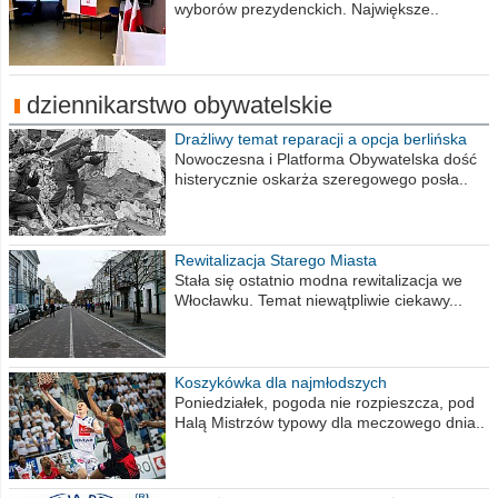
wyborów prezydenckich. Największe..
dziennikarstwo obywatelskie
Drażliwy temat reparacji a opcja berlińska
Nowoczesna i Platforma Obywatelska dość
histerycznie oskarża szeregowego posła..
Rewitalizacja Starego Miasta
Stała się ostatnio modna rewitalizacja we
Włocławku. Temat niewątpliwie ciekawy...
Koszykówka dla najmłodszych
Poniedziałek, pogoda nie rozpieszcza, pod
Halą Mistrzów typowy dla meczowego dnia..