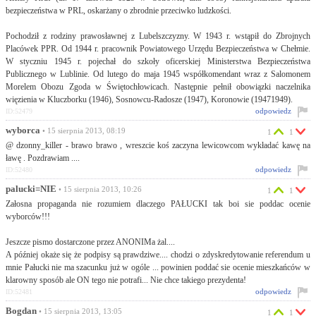
bezpieczeństwa w PRL, oskarżany o zbrodnie przeciwko ludzkości.
Pochodził z rodziny prawosławnej z Lubelszczyzny. W 1943 r. wstąpił do Zbrojnych
Placówek PPR. Od 1944 r. pracownik Powiatowego Urzędu Bezpieczeństwa w Chełmie.
W styczniu 1945 r. pojechał do szkoły oficerskiej Ministerstwa Bezpieczeństwa
Publicznego w Lublinie. Od lutego do maja 1945 współkomendant wraz z Salomonem
Morelem Obozu Zgoda w Świętochłowicach. Następnie pełnił obowiązki naczelnika
więzienia w Kluczborku (1946), Sosnowcu-Radosze (1947), Koronowie (19471949).
odpowiedz
ID:52479
wyborca
• 15 sierpnia 2013, 08:19
1
1
@ dzonny_killer - brawo brawo , wreszcie koś zaczyna lewicowcom wykładać kawę na
ławę . Pozdrawiam ....
odpowiedz
ID:52480
palucki=NIE
• 15 sierpnia 2013, 10:26
1
1
Załosna propaganda nie rozumiem dlaczego PAŁUCKI tak boi sie poddac ocenie
wyborców!!!
Jeszcze pismo dostarczone przez ANONIMa żal....
A później okaże się że podpisy są prawdziwe.... chodzi o zdyskredytowanie referendum u
mnie Pałucki nie ma szacunku już w ogóle ... powinien poddać sie ocenie mieszkańców w
klarowny sposób ale ON tego nie potrafi... Nie chce takiego prezydenta!
odpowiedz
ID:52481
Bogdan
• 15 sierpnia 2013, 13:05
1
1