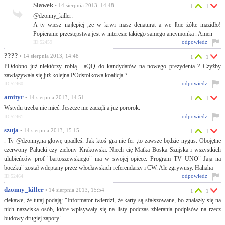
Sławek
• 14 sierpnia 2013, 14:48
1
1
@dzonny_killer:
A ty wiesz najlepiej ,że w krwi masz denaturat a we łbie żółte mazidło!
Popieranie przestępstwa jest w interesie takiego samego ancymonka . Amen
odpowiedz
ID:52459
????
• 14 sierpnia 2013, 14:48
1
1
POdobno już niektórzy robią ...aQQ do kandydatów na nowego prezydenta ? Czyżby
zawiązywała się już kolejna POdstołkowa koalicja ?
odpowiedz
ID:52460
amityr
• 14 sierpnia 2013, 14:51
1
1
Wstydu trzeba nie mieć. Jeszcze nie zaczęli a już pororok.
odpowiedz
ID:52461
szuja
• 14 sierpnia 2013, 15:15
1
1
. Ty @dzonny,na głowę upadłeś. Jak ktoś gra nie fer ,to zawsze będzie nygus. Obojętne
czerwony Pałucki czy zielony Krakowski. Niech cię Matka Boska Szujska i wszystkich
ulubieńców prof "bartoszewskiego" ma w swojej opiece. Program TV UNO" Jaja na
boczku" został wdeptany przez włocławskich referendarzy i CW. Ale zgrywusy. Hahaha
odpowiedz
ID:52464
dzonny_killer
• 14 sierpnia 2013, 15:54
1
1
ciekawe, że tutaj podają: "Informator twierdzi, że karty są sfałszowane, bo znalazły się na
nich nazwiska osób, które wpisywały się na listy podczas zbierania podpisów na rzecz
budowy drugiej zapory."