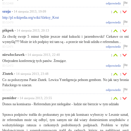
odpowiedz
ID:52468
szuja
• 14 sierpnia 2013, 19:09
1
1
http://pl.wikipedia.org/wiki/Aleksy_Krut
odpowiedz
ID:52470
pikpok
• 14 sierpnia 2013, 20:13
1
1
Za chwilę swoje 5 minut będzie jeszcze miał kukucki i jarzembowski! Ciekawe co oni
wymyślą??? Może że ich podpisy też tam są - a przecie nie brali udziłu e referendum...
odpowiedz
ID:52471
niewloclawek
• 14 sierpnia 2013, 22:40
1
1
Obejrzałem konferencję tych panów. Żenujące.
odpowiedz
ID:52472
Ziutek
• 14 sierpnia 2013, 23:48
1
1
Co za polszczyzna Panie Ziutek. Lewica Ynteligencja pelnom gembom. No jak tacy bronia
Paluckiego to szacun.
odpowiedz
ID:52473
pomidor
• 14 sierpnia 2013, 23:55
1
1
Donos na komisarza - Referendum jest nielegalne - ludzie nie bierzcie w tym udziału
Sprawa podpisów trafiła do prokuratury po tym jak komisarz wyborczy w Lesznie uznał,
że referendum może się odbyć, tym samym nie dał wiary doniesieniom urzędników z
wolsztyńskiego ratusza o rzekomych podrobionych podpisach. Problem w trybie
błyskawicznym i superekspresowym trafił do radnych, którzy na najbliższej sesji