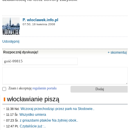
P. wloclawek.info.pl
07:50, 18 kwietnia 2008
Udostępnij
Rozpocznij dyskusję!
+ skomentuj
Znam i akceptuję
regulamin portalu
włocławianie piszą
Wczoraj przechodząc przez park na Słodowie..
11:38 Nd.
Wszystko umiera
11:17 Śr.
z gniazdami ptaków Na żytniej obok..
07:23 Śr.
Czytaliście już :..
12:47 Pt.