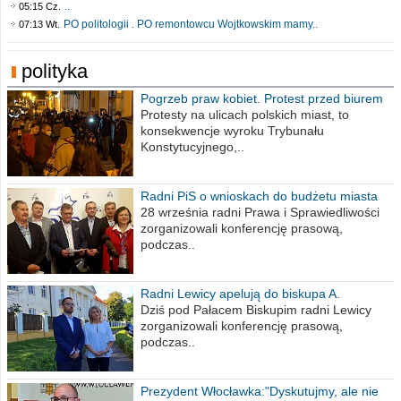
..
05:15 Cz.
PO politologii . PO remontowcu Wojtkowskim mamy..
07:13 Wt.
polityka
Pogrzeb praw kobiet. Protest przed biurem
poselskim PiS
Protesty na ulicach polskich miast, to
konsekwencje wyroku Trybunału
Konstytucyjnego,..
Radni PiS o wnioskach do budżetu miasta
na 2021 rok
28 września radni Prawa i Sprawiedliwości
zorganizowali konferencję prasową,
podczas..
Radni Lewicy apelują do biskupa A.
Wiesława Meringa
Dziś pod Pałacem Biskupim radni Lewicy
zorganizowali konferencję prasową,
podczas..
Prezydent Włocławka:"Dyskutujmy, ale nie