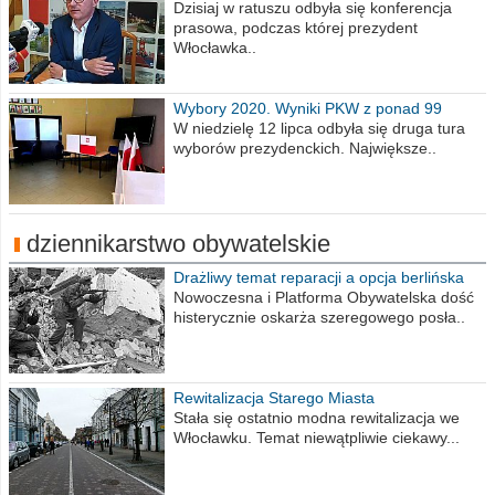
obrażajmy się”
Dzisiaj w ratuszu odbyła się konferencja
prasowa, podczas której prezydent
Włocławka..
Wybory 2020. Wyniki PKW z ponad 99
procent obwodów
W niedzielę 12 lipca odbyła się druga tura
wyborów prezydenckich. Największe..
dziennikarstwo obywatelskie
Drażliwy temat reparacji a opcja berlińska
Nowoczesna i Platforma Obywatelska dość
histerycznie oskarża szeregowego posła..
Rewitalizacja Starego Miasta
Stała się ostatnio modna rewitalizacja we
Włocławku. Temat niewątpliwie ciekawy...