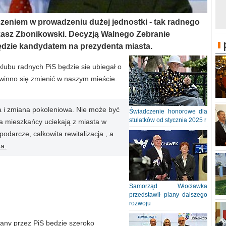
czeniem w prowadzeniu dużej jednostki - tak radnego
asz Zbonikowski. Decyzją Walnego Zebranie
dzie kandydatem na prezydenta miasta.
lubu radnych PiS będzie sie ubiegał o
owinno się zmienić w naszym mieście.
ja i zmiana pokoleniowa. Nie może być
Świadczenie honorowe dla
stulatków od stycznia 2025 r
, a mieszkańcy uciekają z miasta w
darcze, całkowita rewitalizacja , a
a.
Samorząd Włocławka
przedstawił plany dalszego
rozwoju
any przez PiS będzie szeroko