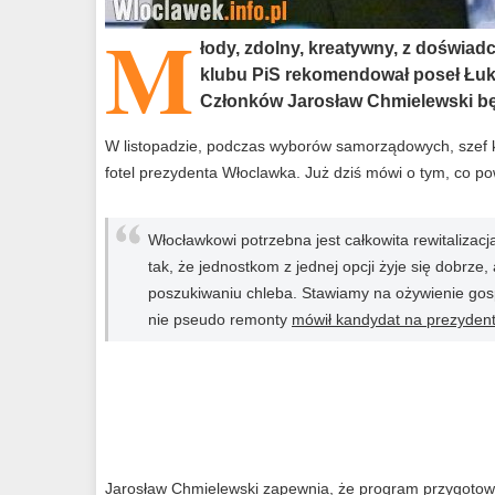
M
łody, zdolny, kreatywny, z doświad
klubu PiS rekomendował poseł Łuk
Członków Jarosław Chmielewski bę
W listopadzie, podczas wyborów samorządowych, szef k
fotel prezydenta Włoclawka. Już dziś mówi o tym, co p
Włocławkowi potrzebna jest całkowita rewitalizac
tak, że jednostkom z jednej opcji żyje się dobrze
poszukiwaniu chleba. Stawiamy na ożywienie gospo
nie pseudo remonty
mówił kandydat na prezydent
Jarosław Chmielewski zapewnia, że program przygotow