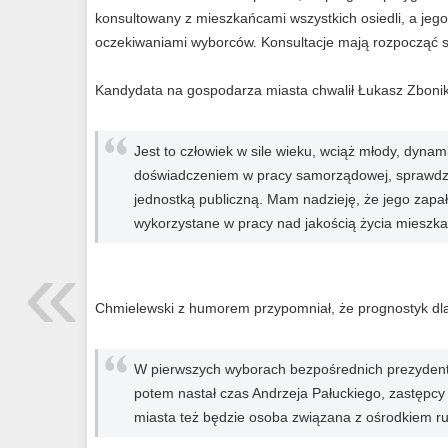
konsultowany z mieszkańcami wszystkich osiedli, a jego
oczekiwaniami wyborców. Konsultacje mają rozpocząć s
Kandydata na gospodarza miasta chwalił Łukasz Zboni
Jest to człowiek w sile wieku, wciąż młody, dynam
doświadczeniem w pracy samorządowej, sprawdził
jednostką publiczną. Mam nadzieję, że jego zapa
wykorzystane w pracy nad jakością życia miesz
«
Chmielewski z humorem przypomniał, że prognostyk dla 
W pierwszych wyborach bezpośrednich prezydent
potem nastał czas Andrzeja Pałuckiego, zastępc
miasta też będzie osoba związana z ośrodkiem 