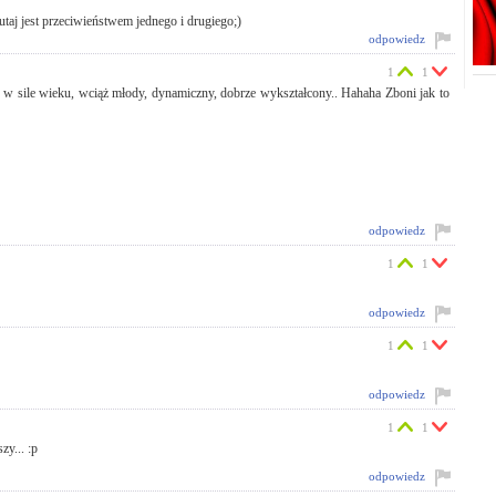
utaj jest przeciwieństwem jednego i drugiego;)
odpowiedz
1
1
k w sile wieku, wciąż młody, dynamiczny, dobrze wykształcony.. Hahaha Zboni jak to
odpowiedz
1
1
odpowiedz
1
1
odpowiedz
1
1
zy... :p
odpowiedz