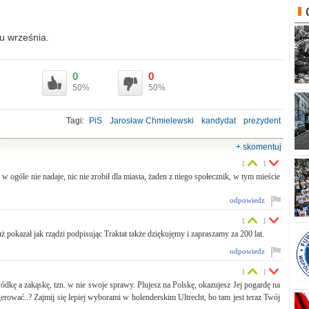
u września.
0
0
50%
50%
Tagi:
PiS
Jarosław Chmielewski
kandydat
prezydent
wybory samorządowe
WORD
+ skomentuj
1
1
w ogóle nie nadaje, nic nie zrobił dla miasta, żaden z niego społecznik, w tym mieście
odpowiedz
1
1
ż pokazał jak rządzi podpisując Traktat także dziękujęmy i zapraszamy za 200 lat.
odpowiedz
1
1
ę a zakąskę, tzn. w nie swoje sprawy. Plujesz na Polskę, okazujesz Jej pogardę na
ować..? Zajmij się lepiej wyborami w holenderskim Ultrecht, bo tam jest teraz Twój