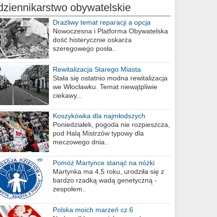
dziennikarstwo obywatelskie
Drażliwy temat reparacji a opcja
berlińska
Nowoczesna i Platforma Obywatelska
dość histerycznie oskarża
szeregowego posła..
Rewitalizacja Starego Miasta
Stała się ostatnio modna rewitalizacja
we Włocławku. Temat niewątpliwie
ciekawy...
Koszykówka dla najmłodszych
Poniedziałek, pogoda nie rozpieszcza,
pod Halą Mistrzów typowy dla
meczowego dnia..
Pomóż Martynce stanąć na nóżki
Martynka ma 4,5 roku, urodziła się z
bardzo rzadką wadą genetyczną -
zespołem..
Polska moich marzeń cz.6