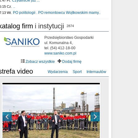
Czytaliście już :..
2:47 Pt.
..
5:15 Cz.
PO politologii . PO remontowcu Wojtkowskim mamy..
7:13 Wt.
katalog firm
i instytucji
2874
Przedsiębiorstwo Gospodarki
ul. Komunalna 4,
tel. (54) 412-18-00
www.saniko.com.pl
Zobacz wszystkie
Dodaj firmę
strefa video
Wydarzenia
Sport
Internautów
sixf33t .Last Year DRONE FOOTAGE
XXIII Sesja Rady Miasta Włocławek VIII
Ni To Ponk - W oczach mamy strach
Włocławek
kadencji w dniu 09.06.2020 r.