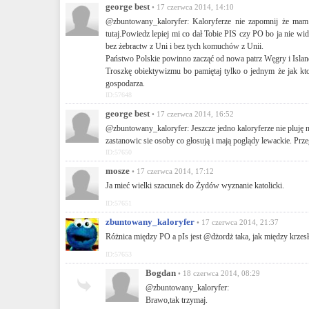
george best
• 17 czerwca 2014, 14:10
@zbuntowany_kaloryfer: Kaloryferze nie zapomnij że mam 
tutaj.Powiedz lepiej mi co dał Tobie PIS czy PO bo ja nie wi
bez żebractw z Uni i bez tych komuchów z Unii.
Państwo Polskie powinno zacząć od nowa patrz Węgry i Islan
Troszkę obiektywizmu bo pamiętaj tylko o jednym że jak k
gospodarza.
ID:57648
george best
• 17 czerwca 2014, 16:52
@zbuntowany_kaloryfer: Jeszcze jedno kaloryferze nie pluję na
zastanowic sie osoby co głosują i mają poglądy lewackie. Prz
ID:57650
mosze
• 17 czerwca 2014, 17:12
Ja mieć wielki szacunek do Żydów wyznanie katolicki.
ID:57651
zbuntowany_kaloryfer
• 17 czerwca 2014, 21:37
Różnica między PO a pIs jest @dżordż taka, jak między krzes
ID:57653
Bogdan
• 18 czerwca 2014, 08:29
@zbuntowany_kaloryfer:
Brawo,tak trzymaj.