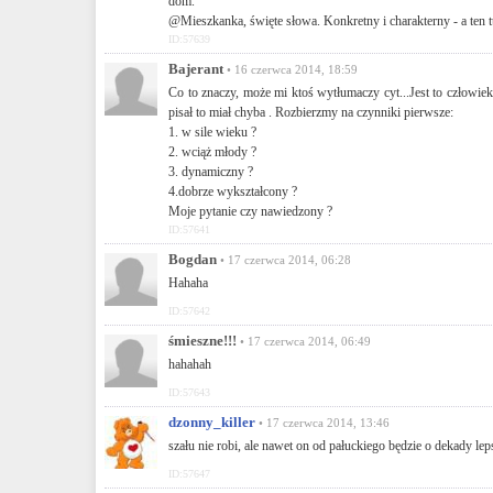
dom.
@Mieszkanka, święte słowa. Konkretny i charakterny - a ten t
ID:57639
Bajerant
• 16 czerwca 2014, 18:59
Co to znaczy, może mi ktoś wytłumaczy cyt...Jest to człowie
pisał to miał chyba . Rozbierzmy na czynniki pierwsze:
1. w sile wieku ?
2. wciąż młody ?
3. dynamiczny ?
4.dobrze wykształcony ?
Moje pytanie czy nawiedzony ?
ID:57641
Bogdan
• 17 czerwca 2014, 06:28
Hahaha
ID:57642
śmieszne!!!
• 17 czerwca 2014, 06:49
hahahah
ID:57643
dzonny_killer
• 17 czerwca 2014, 13:46
szału nie robi, ale nawet on od pałuckiego będzie o dekady leps
ID:57647