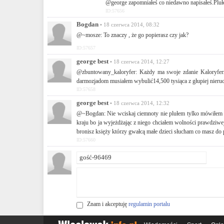
@george zapomniałeś co niedawno napisałeś.Plułeś
ID:57656
Bogdan
• 18 czerwca 2014, 08:32
@~mosze: To znaczy , że go popierasz czy jak?
ID:57657
george best
• 18 czerwca 2014, 12:27
@zbuntowany_kaloryfer: Każdy ma swoje zdanie Kaloryferze
darmozjadom musiałem wybulić14,500 tysiąca z głupiej nieruc
ID:57658
george best
• 18 czerwca 2014, 12:32
@~Bogdan: Nie wciskaj ciemnoty nie plułem tylko mówiłem i t
kraju bo ja wyjeżdżając z niego chciałem wolności prawdziwe
bronisz księży którzy gwałcą małe dzieci słucham co masz do
ID:57660
Znam i akceptuję
regulamin portalu