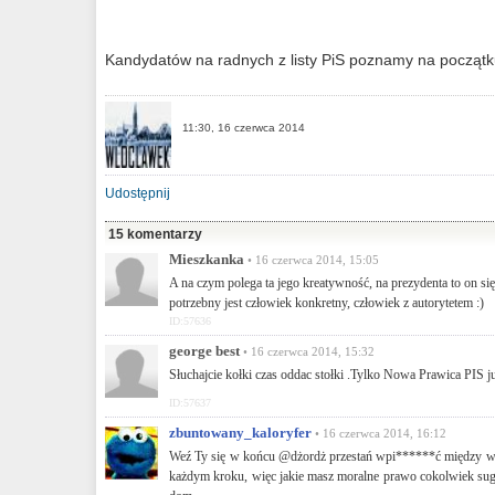
Kandydatów na radnych z listy PiS poznamy na początk
11:30, 16 czerwca 2014
Udostępnij
15 komentarzy
Mieszkanka
• 16 czerwca 2014, 15:05
A na czym polega ta jego kreatywność, na prezydenta to on się 
potrzebny jest człowiek konkretny, człowiek z autorytetem :)
ID:57636
george best
• 16 czerwca 2014, 15:32
Słuchajcie kołki czas oddac stołki .Tylko Nowa Prawica PIS ju
ID:57637
zbuntowany_kaloryfer
• 16 czerwca 2014, 16:12
Weź Ty się w końcu @dżordż przestań wpi******ć między wódk
każdym kroku, więc jakie masz moralne prawo cokolwiek suger