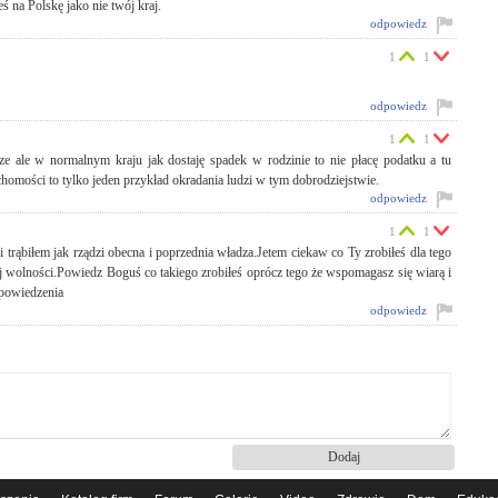
 na Polskę jako nie twój kraj.
odpowiedz
1
1
odpowiedz
1
1
 ale w normalnym kraju jak dostaję spadek w rodzinie to nie płacę podatku a tu
homości to tylko jeden przykład okradania ludzi w tym dobrodziejstwie.
odpowiedz
1
1
rąbiłem jak rządzi obecna i poprzednia władza.Jetem ciekaw co Ty zrobiłeś dla tego
j wolności.Powiedz Boguś co takiego zrobiłeś oprócz tego że wspomagasz się wiarą i
 powiedzenia
odpowiedz