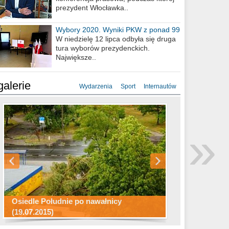
prezydent Włocławka..
Wybory 2020. Wyniki PKW z ponad 99
procent obwodów
W niedzielę 12 lipca odbyła się druga
tura wyborów prezydenckich.
Największe..
galerie
Wydarzenia
Sport
Internautów
Konkurs fotograficzny "Co to za
Miasto kładzie się do snu .
miejsca"
Ścieżka rowerowa w naszym mieście
»
Osiedle Południe po nawałnicy
(19.07.2015)
Wizytówka Włocławka
polowanie wigilijne 2014