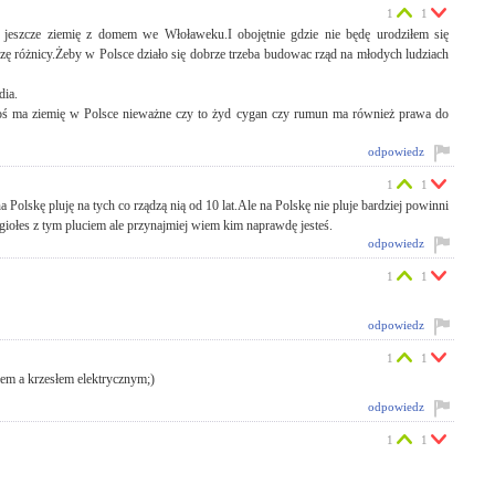
1
1
jeszcze ziemię z domem we Włoławeku.I obojętnie gdzie nie będę urodziłem się
dzę różnicy.Żeby w Polsce działo się dobrze trzeba budowac rząd na młodych ludziach
dia.
toś ma ziemię w Polsce nieważne czy to żyd cygan czy rumun ma również prawa do
odpowiedz
1
1
 Polskę pluję na tych co rządzą nią od 10 lat.Ale na Polskę nie pluje bardziej powinni
egiołes z tym pluciem ale przynajmiej wiem kim naprawdę jesteś.
odpowiedz
1
1
odpowiedz
1
1
łem a krzesłem elektrycznym;)
odpowiedz
1
1