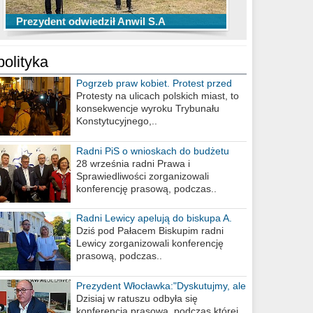
TOP 10 przechwytów Anwilu Włocławek
TOP 5 rzutów Anwilu Włocławek w BCL
Prezydent odwiedził Anwil S.A
w EBL w sezonie 2019/2020
w sezonie 2019/2020
polityka
Pogrzeb praw kobiet. Protest przed
biurem poselskim PiS
Protesty na ulicach polskich miast, to
konsekwencje wyroku Trybunału
Konstytucyjnego,..
Radni PiS o wnioskach do budżetu
miasta na 2021 rok
28 września radni Prawa i
Sprawiedliwości zorganizowali
konferencję prasową, podczas..
Radni Lewicy apelują do biskupa A.
Wiesława Meringa
Dziś pod Pałacem Biskupim radni
Lewicy zorganizowali konferencję
prasową, podczas..
Prezydent Włocławka:"Dyskutujmy, ale
nie obrażajmy się”
Dzisiaj w ratuszu odbyła się
konferencja prasowa, podczas której