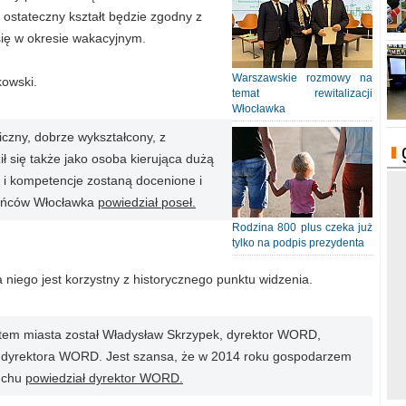
 ostateczny kształt będzie zgodny z
ię w okresie wakacyjnym.
Warszawskie rozmowy na
kowski.
temat rewitalizacji
Włocławka
iczny, dobrze wykształcony, z
 się także jako osoba kierująca dużą
ł i kompetencje zostaną docenione i
kańców Włocławka
powiedział poseł.
Rodzina 800 plus czeka już
tylko na podpis prezydenta
niego jest korzystny z historycznego punktu widzenia.
em miasta został Władysław Skrzypek, dyrektor WORD,
y dyrektora WORD. Jest szansa, że w 2014 roku gospodarzem
ruchu
powiedział dyrektor WORD.