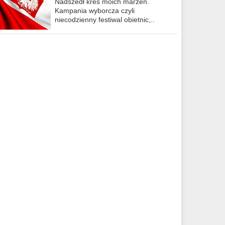
Nadszedł kres moich marzeń.
Kampania wyborcza czyli
niecodzienny festiwal obietnic,..