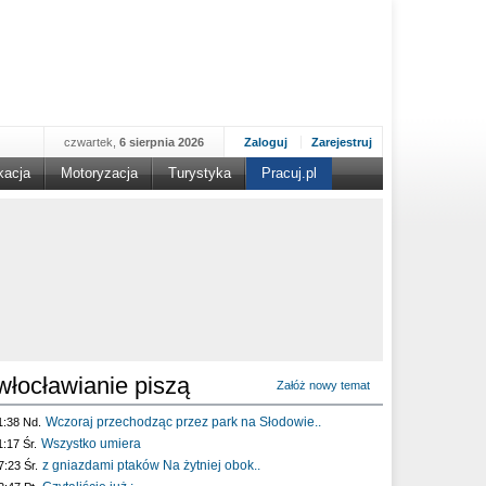
czwartek,
6 sierpnia 2026
Zaloguj
Zarejestruj
kacja
Motoryzacja
Turystyka
Pracuj.pl
włocławianie piszą
Załóż nowy temat
Wczoraj przechodząc przez park na Słodowie..
1:38 Nd.
Wszystko umiera
1:17 Śr.
z gniazdami ptaków Na żytniej obok..
7:23 Śr.