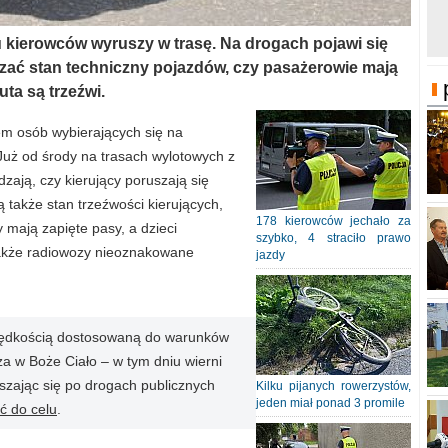
u kierowców wyruszy w trasę. Na drogach pojawi się
dzać stan techniczny pojazdów, czy pasażerowie mają
ta są trzeźwi.
 osób wybierających się na
uż od środy na trasach wylotowych z
dzają, czy kierujący poruszają się
 także stan trzeźwości kierujących,
178 kierowców jechało za
 mają zapięte pasy, a dzieci
szybko, 4 straciło prawo
także radiowozy nieoznakowane
jazdy
prędkością dostosowaną do warunków
a w Boże Ciało – w tym dniu wierni
szając się po drogach publicznych
Kilku pijanych rowerzystów,
jeden miał ponad 3 promile
ać do celu
.