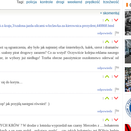
Tagi:
policja
kontrole
drogi
weekend
prędkość
trzeźwość
stan techniczny
+ skomentuj
1
1
-z-kraju,3/szalona-jazda-ulicami-wloclawka-za-kierownica-prezydent,440868.html
odpowiedz
1
1
 są ograniczenia, aby było jak najmniej ofiar śmiertelnych, kalek, sierot i dramatów
ki szalony pirat drogowy zarazem? Co za wstyd! Oczywiście kolejna reklama naszego
brze, że wybory już niedługo! Trzeba obecne pasożytnicze oszołomstwo oderwać od
odpowiedz
1
1
ę do koryta....
odpowiedz
1
1
p! jak przyjdą następni również! :)
odpowiedz
1
1
TYCH KRÓW ? W drodze z lotniska wyprzedził nas czarny Mercedes z .....bohaterem
m/h a on nam zrobił ,,znikajacy punkt' ....czy takich bohaterów też POlicja będzie