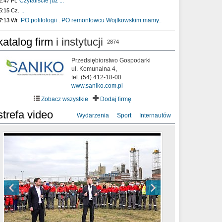
Czytaliście już :..
2:47 Pt.
..
5:15 Cz.
PO politologii . PO remontowcu Wojtkowskim mamy..
7:13 Wt.
katalog firm
i instytucji
2874
Przedsiębiorstwo Gospodarki
ul. Komunalna 4,
tel. (54) 412-18-00
www.saniko.com.pl
Zobacz wszystkie
Dodaj firmę
strefa video
Wydarzenia
Sport
Internautów
sixf33t .Last Year DRONE FOOTAGE
XXIII Sesja Rady Miasta Włocławek VIII
Ni To Ponk - W oczach mamy strach
Włocławek
kadencji w dniu 09.06.2020 r.