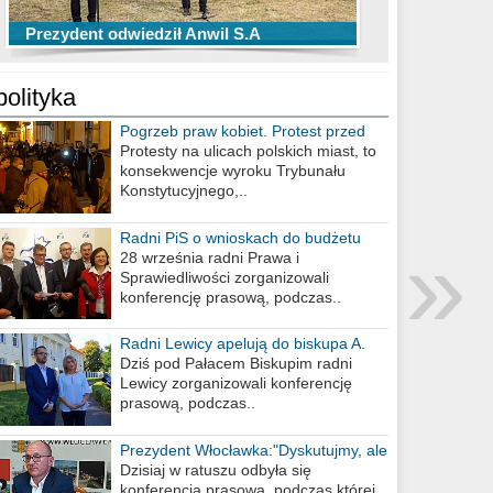
TOP 10 przechwytów Anwilu Włocławek
TOP 5 rzutów Anwilu Włocławek w BCL
Prezydent odwiedził Anwil S.A
w EBL w sezonie 2019/2020
w sezonie 2019/2020
polityka
Pogrzeb praw kobiet. Protest przed
biurem poselskim PiS
Protesty na ulicach polskich miast, to
konsekwencje wyroku Trybunału
Konstytucyjnego,..
»
Radni PiS o wnioskach do budżetu
miasta na 2021 rok
28 września radni Prawa i
Sprawiedliwości zorganizowali
konferencję prasową, podczas..
Radni Lewicy apelują do biskupa A.
Wiesława Meringa
Dziś pod Pałacem Biskupim radni
Lewicy zorganizowali konferencję
prasową, podczas..
Prezydent Włocławka:"Dyskutujmy, ale
nie obrażajmy się”
Dzisiaj w ratuszu odbyła się
konferencja prasowa, podczas której