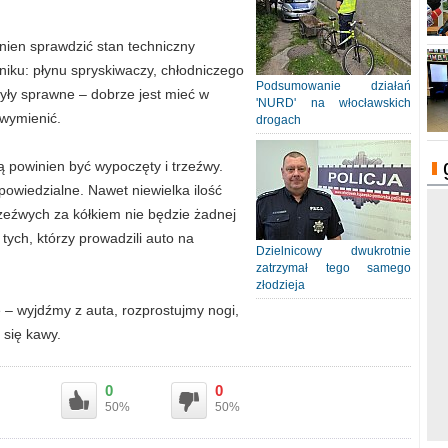
ien sprawdzić stan techniczny
niku: płynu spryskiwaczy, chłodniczego
Podsumowanie działań
 były sprawne – dobrze jest mieć w
'NURD' na włocławskich
 wymienić.
drogach
 powinien być wypoczęty i trzeźwy.
powiedzialne. Nawet niewielka ilość
trzeźwych za kółkiem nie będzie żadnej
 tych, którzy prowadzili auto na
Dzielnicowy dwukrotnie
zatrzymał tego samego
złodzieja
e – wyjdźmy z auta, rozprostujmy nogi,
 się kawy.
0
0
50%
50%