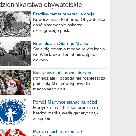
dziennikarstwo obywatelskie
Drażliwy temat reparacji a opcja
berlińska
Nowoczesna i Platforma Obywatelska
dość histerycznie oskarża
szeregowego posła..
Rewitalizacja Starego Miasta
Stała się ostatnio modna rewitalizacja
we Włocławku. Temat niewątpliwie
ciekawy...
Koszykówka dla najmłodszych
Poniedziałek, pogoda nie rozpieszcza,
pod Halą Mistrzów typowy dla
meczowego dnia..
Pomóż Martynce stanąć na nóżki
Martynka ma 4,5 roku, urodziła się z
bardzo rzadką wadą genetyczną -
zespołem..
Polska moich marzeń cz.6