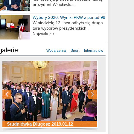
prezydent Włocławka..
Wybory 2020. Wyniki PKW z ponad 99
procent obwodów
W niedzielę 12 lipca odbyła się druga
tura wyborów prezydenckich.
Największe..
galerie
Wydarzenia
Sport
Internautów
Studniówka ZS Ekonomicznych
Studniówka Kopernik 2019.01.11
Studniówka LMK 2019.01.05
2019.01.05
Studniówka Długosz 2019.01.12
ZS Budowlanych 2019.01.12
Studniówka LZK 2019.01.11