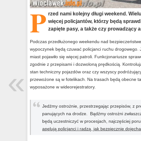
P
rzed nami kolejny długi weekend. Wiel
więcej policjantów, którzy będą spraw
zapięte pasy, a także czy prowadzący au
Podczas przedłużonego weekendu nad bezpieczeństwem
wypoczynek będą czuwać policjanci ruchu drogowego. J
miast pojawiło się więcej patroli. Funkcjonariusze spraw
zgodnie z przepisami i dozwoloną prędkością. Kontrolują
«
stan techniczny pojazdów oraz czy wszyscy podróżujący
przewożone są w fotelikach. Na trasach będą obecne 
wyposażone w wideorejestratory.
Jedźmy ostrożnie, przestrzegając przepisów, z 
panujących na drodze. Bądźmy ostrożni zwłaszcz
będą uczestniczyć w procesjach, najczęściej poru
apelują policjanci i radzą, jak bezpiecznie dojech