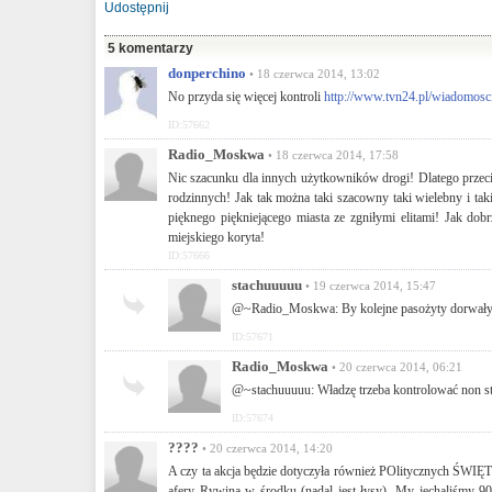
Udostępnij
5 komentarzy
donperchino
• 18 czerwca 2014, 13:02
No przyda się więcej kontroli
http://www.tvn24.pl/wiadomosci
ID:57662
Radio_Moskwa
• 18 czerwca 2014, 17:58
Nic szacunku dla innych użytkowników drogi! Dlatego przecież
rodzinnych! Jak tak można taki szacowny taki wielebny i ta
pięknego piękniejącego miasta ze zgniłymi elitami! Jak do
miejskiego koryta!
ID:57666
stachuuuuu
• 19 czerwca 2014, 15:47
@~Radio_Moskwa: By kolejne pasożyty dorwały si
ID:57671
Radio_Moskwa
• 20 czerwca 2014, 06:21
@~stachuuuuu: Władzę trzeba kontrolować non sto
ID:57674
????
• 20 czerwca 2014, 14:20
A czy ta akcja będzie dotyczyła również POlitycznych ŚWIĘ
afery Rywina w środku (nadal jest łysy) .My jechaliśmy 90k