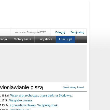
niedziela,
9 sierpnia 2026
Zaloguj
Zarejestruj
kacja
Motoryzacja
Turystyka
Pracuj.pl
włocławianie piszą
Załóż nowy temat
Wczoraj przechodząc przez park na Słodowie..
1:38 Nd.
Wszystko umiera
1:17 Śr.
z gniazdami ptaków Na żytniej obok..
7:23 Śr.