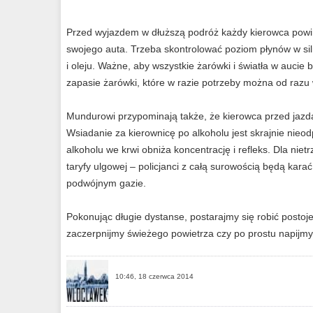
Przed wyjazdem w dłuższą podróż każdy kierowca powin
swojego auta. Trzeba skontrolować poziom płynów w sil
i oleju. Ważne, aby wszystkie żarówki i światła w aucie
zapasie żarówki, które w razie potrzeby można od razu
Mundurowi przypominają także, że kierowca przed jazdą
Wsiadanie za kierownicę po alkoholu jest skrajnie nieod
alkoholu we krwi obniża koncentrację i refleks. Dla nie
taryfy ulgowej – policjanci z całą surowością będą karać
podwójnym gazie.
Pokonując długie dystanse, postarajmy się robić postoj
zaczerpnijmy świeżego powietrza czy po prostu napijmy
10:46, 18 czerwca 2014