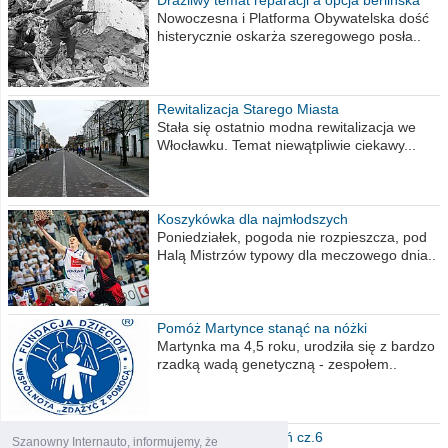
Drażliwy temat reparacji a opcja berlińska
Nowoczesna i Platforma Obywatelska dość
histerycznie oskarża szeregowego posła..
Rewitalizacja Starego Miasta
Stała się ostatnio modna rewitalizacja we
Włocławku. Temat niewątpliwie ciekawy...
Koszykówka dla najmłodszych
Poniedziałek, pogoda nie rozpieszcza, pod
Halą Mistrzów typowy dla meczowego dnia..
Pomóż Martynce stanąć na nóżki
Martynka ma 4,5 roku, urodziła się z bardzo
rzadką wadą genetyczną - zespołem..
Polska moich marzeń cz.6
Szanowny Internauto, informujemy, że