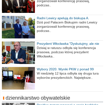
zorganizowali konferencję prasową,
podczas..
Radni Lewicy apelują do biskupa A.
Wiesława Meringa
Dziś pod Pałacem Biskupim radni Lewicy
zorganizowali konferencję prasową,
podczas..
Prezydent Włocławka:"Dyskutujmy, ale nie
obrażajmy się”
Dzisiaj w ratuszu odbyła się konferencja
prasowa, podczas której prezydent
Włocławka..
Wybory 2020. Wyniki PKW z ponad 99
procent obwodów
W niedzielę 12 lipca odbyła się druga tura
wyborów prezydenckich. Największe..
dziennikarstwo obywatelskie