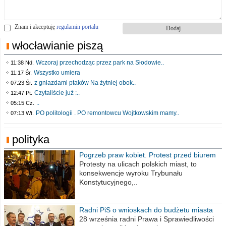
Znam i akceptuję
regulamin portalu
włocławianie piszą
Wczoraj przechodząc przez park na Słodowie..
11:38 Nd.
Wszystko umiera
11:17 Śr.
z gniazdami ptaków Na żytniej obok..
07:23 Śr.
Czytaliście już :..
12:47 Pt.
..
05:15 Cz.
PO politologii . PO remontowcu Wojtkowskim mamy..
07:13 Wt.
polityka
Pogrzeb praw kobiet. Protest przed biurem
poselskim PiS
Protesty na ulicach polskich miast, to
konsekwencje wyroku Trybunału
Konstytucyjnego,..
Radni PiS o wnioskach do budżetu miasta
na 2021 rok
28 września radni Prawa i Sprawiedliwości