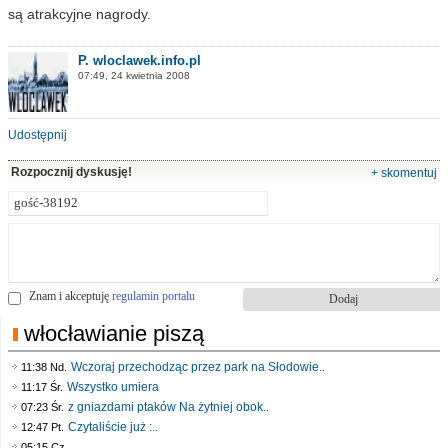
są atrakcyjne nagrody.
P. wloclawek.info.pl
07:49, 24 kwietnia 2008
Udostępnij
Rozpocznij dyskusję!
+ skomentuj
Znam i akceptuję
regulamin portalu
włocławianie piszą
Wczoraj przechodząc przez park na Słodowie..
11:38 Nd.
Wszystko umiera
11:17 Śr.
z gniazdami ptaków Na żytniej obok..
07:23 Śr.
Czytaliście już :..
12:47 Pt.
..
05:15 Cz.