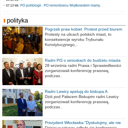
PO politologii . PO remontowcu Wojtkowskim mamy..
07:13 Wt.
polityka
Pogrzeb praw kobiet. Protest przed biurem
poselskim PiS
Protesty na ulicach polskich miast, to
konsekwencje wyroku Trybunału
Konstytucyjnego,..
Radni PiS o wnioskach do budżetu miasta
na 2021 rok
28 września radni Prawa i Sprawiedliwości
zorganizowali konferencję prasową,
podczas..
Radni Lewicy apelują do biskupa A.
Wiesława Meringa
Dziś pod Pałacem Biskupim radni Lewicy
zorganizowali konferencję prasową,
podczas..
Prezydent Włocławka:"Dyskutujmy, ale nie
obrażajmy się”
Dzisiaj w ratuszu odbyła się konferencja