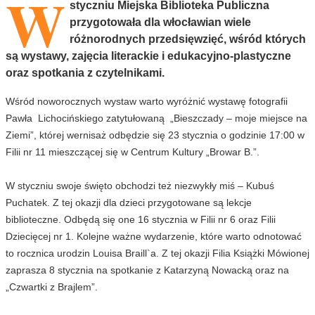
W
styczniu Miejska Biblioteka Publiczna
przygotowała dla włocławian wiele
różnorodnych przedsięwzięć, wśród których
są wystawy, zajęcia literackie i edukacyjno-plastyczne
oraz spotkania z czytelnikami.
Wśród noworocznych wystaw warto wyróżnić wystawę fotografii
Pawła Lichocińskiego zatytułowaną „Bieszczady – moje miejsce na
Ziemi”, której wernisaż odbędzie się 23 stycznia o godzinie 17:00 w
Filii nr 11 mieszczącej się w Centrum Kultury „Browar B.”.
W styczniu swoje święto obchodzi też niezwykły miś – Kubuś
Puchatek. Z tej okazji dla dzieci przygotowane są lekcje
biblioteczne. Odbędą się one 16 stycznia w Filii nr 6 oraz Filii
Dziecięcej nr 1. Kolejne ważne wydarzenie, które warto odnotować
to rocznica urodzin Louisa Braill`a. Z tej okazji Filia Książki Mówionej
zaprasza 8 stycznia na spotkanie z Katarzyną Nowacką oraz na
„Czwartki z Brajlem”.