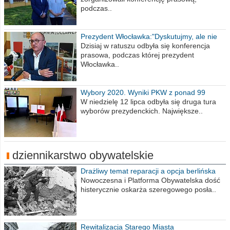
podczas..
Prezydent Włocławka:"Dyskutujmy, ale nie
obrażajmy się”
Dzisiaj w ratuszu odbyła się konferencja
prasowa, podczas której prezydent
Włocławka..
Wybory 2020. Wyniki PKW z ponad 99
procent obwodów
W niedzielę 12 lipca odbyła się druga tura
wyborów prezydenckich. Największe..
dziennikarstwo obywatelskie
Drażliwy temat reparacji a opcja berlińska
Nowoczesna i Platforma Obywatelska dość
histerycznie oskarża szeregowego posła..
Rewitalizacja Starego Miasta