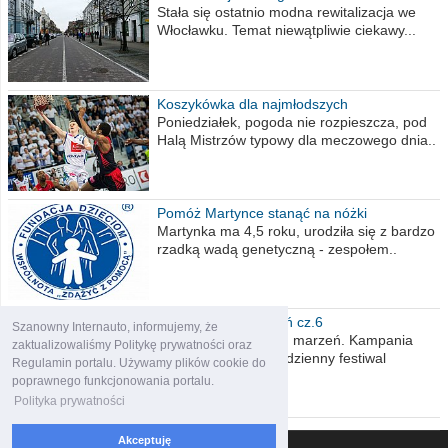
Stała się ostatnio modna rewitalizacja we
Włocławku. Temat niewątpliwie ciekawy...
Koszykówka dla najmłodszych
Poniedziałek, pogoda nie rozpieszcza, pod
Halą Mistrzów typowy dla meczowego dnia..
Pomóż Martynce stanąć na nóżki
Martynka ma 4,5 roku, urodziła się z bardzo
rzadką wadą genetyczną - zespołem..
Polska moich marzeń cz.6
Szanowny Internauto, informujemy, że
Nadszedł kres moich marzeń. Kampania
zaktualizowaliśmy Politykę prywatności oraz
wyborcza czyli niecodzienny festiwal
Regulamin portalu. Używamy plików cookie do
obietnic,..
poprawnego funkcjonowania portalu.
Polityka prywatności
Akceptuję