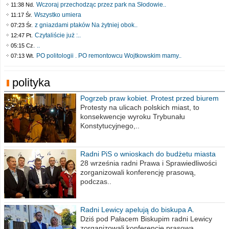
Wczoraj przechodząc przez park na Słodowie..
11:38 Nd.
Wszystko umiera
11:17 Śr.
z gniazdami ptaków Na żytniej obok..
07:23 Śr.
Czytaliście już :..
12:47 Pt.
..
05:15 Cz.
PO politologii . PO remontowcu Wojtkowskim mamy..
07:13 Wt.
polityka
Pogrzeb praw kobiet. Protest przed biurem
poselskim PiS
Protesty na ulicach polskich miast, to
konsekwencje wyroku Trybunału
Konstytucyjnego,..
Radni PiS o wnioskach do budżetu miasta
na 2021 rok
28 września radni Prawa i Sprawiedliwości
zorganizowali konferencję prasową,
podczas..
Radni Lewicy apelują do biskupa A.
Wiesława Meringa
Dziś pod Pałacem Biskupim radni Lewicy
zorganizowali konferencję prasową,