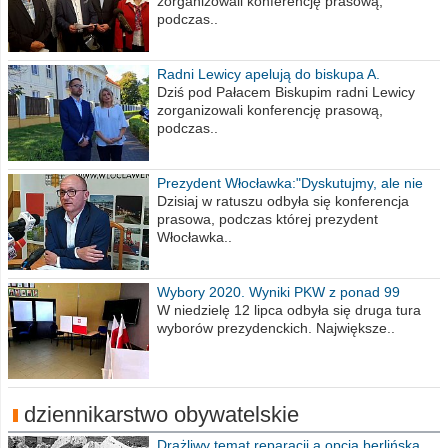
zorganizowali konferencję prasową,
podczas..
Radni Lewicy apelują do biskupa A.
Wiesława Meringa
Dziś pod Pałacem Biskupim radni Lewicy
zorganizowali konferencję prasową,
podczas..
Prezydent Włocławka:"Dyskutujmy, ale nie
obrażajmy się”
Dzisiaj w ratuszu odbyła się konferencja
prasowa, podczas której prezydent
Włocławka..
Wybory 2020. Wyniki PKW z ponad 99
procent obwodów
W niedzielę 12 lipca odbyła się druga tura
wyborów prezydenckich. Największe..
dziennikarstwo obywatelskie
Drażliwy temat reparacji a opcja berlińska