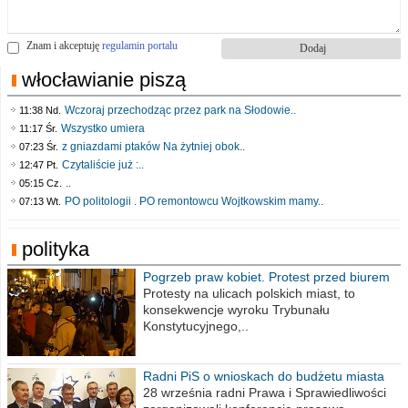
Znam i akceptuję
regulamin portalu
włocławianie piszą
Wczoraj przechodząc przez park na Słodowie..
11:38 Nd.
Wszystko umiera
11:17 Śr.
z gniazdami ptaków Na żytniej obok..
07:23 Śr.
Czytaliście już :..
12:47 Pt.
..
05:15 Cz.
PO politologii . PO remontowcu Wojtkowskim mamy..
07:13 Wt.
polityka
Pogrzeb praw kobiet. Protest przed biurem
poselskim PiS
Protesty na ulicach polskich miast, to
konsekwencje wyroku Trybunału
Konstytucyjnego,..
Radni PiS o wnioskach do budżetu miasta
na 2021 rok
28 września radni Prawa i Sprawiedliwości