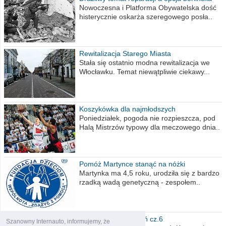
Nowoczesna i Platforma Obywatelska dość
histerycznie oskarża szeregowego posła..
Rewitalizacja Starego Miasta
Stała się ostatnio modna rewitalizacja we
Włocławku. Temat niewątpliwie ciekawy...
Koszykówka dla najmłodszych
Poniedziałek, pogoda nie rozpieszcza, pod
Halą Mistrzów typowy dla meczowego dnia..
Pomóż Martynce stanąć na nóżki
Martynka ma 4,5 roku, urodziła się z bardzo
rzadką wadą genetyczną - zespołem..
Polska moich marzeń cz.6
Szanowny Internauto, informujemy, że