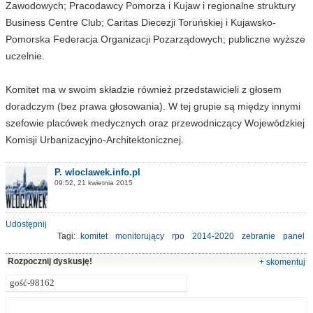
Zawodowych; Pracodawcy Pomorza i Kujaw i regionalne struktury
Business Centre Club; Caritas Diecezji Toruńskiej i Kujawsko-
Pomorska Federacja Organizacji Pozarządowych; publiczne wyższe
uczelnie.
Komitet ma w swoim składzie również przedstawicieli z głosem
doradczym (bez prawa głosowania). W tej grupie są między innymi
szefowie placówek medycznych oraz przewodniczący Wojewódzkiej
Komisji Urbanizacyjno-Architektonicznej.
P. wloclawek.info.pl
09:52, 21 kwietnia 2015
Udostępnij
Tagi:
komitet
monitorujący
rpo
2014-2020
zebranie
panel
dyskusja
przedstawiciele
marszałek
Rozpocznij dyskusję!
+ skomentuj