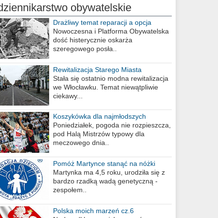
dziennikarstwo obywatelskie
Drażliwy temat reparacji a opcja
berlińska
Nowoczesna i Platforma Obywatelska
dość histerycznie oskarża
szeregowego posła..
Rewitalizacja Starego Miasta
Stała się ostatnio modna rewitalizacja
we Włocławku. Temat niewątpliwie
ciekawy...
Koszykówka dla najmłodszych
Poniedziałek, pogoda nie rozpieszcza,
pod Halą Mistrzów typowy dla
meczowego dnia..
Pomóż Martynce stanąć na nóżki
Martynka ma 4,5 roku, urodziła się z
bardzo rzadką wadą genetyczną -
zespołem..
Polska moich marzeń cz.6