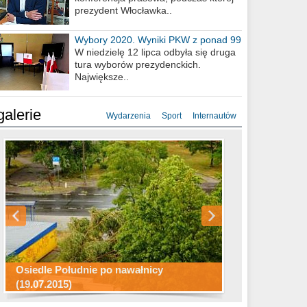
prezydent Włocławka..
Wybory 2020. Wyniki PKW z ponad 99
procent obwodów
W niedzielę 12 lipca odbyła się druga
tura wyborów prezydenckich.
Największe..
galerie
Wydarzenia
Sport
Internautów
Konkurs fotograficzny "Co to za
Miasto kładzie się do snu .
miejsca"
Ścieżka rowerowa w naszym mieście
Osiedle Południe po nawałnicy
(19.07.2015)
Wizytówka Włocławka
polowanie wigilijne 2014