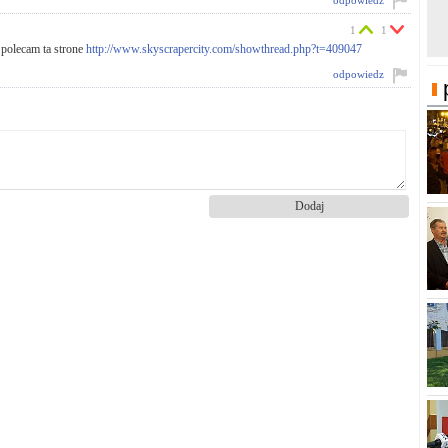
odpowiedz
1
1
 polecam ta strone
http://www.skyscrapercity.com/showthread.php?t=409047
odpowiedz