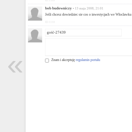
ID:1109
bob budowniczy
• 13 maja 2008, 21:01
Jeśli chcesz dowiedziec sie cos o inwestycjach we Wloclawku
ID:1118
«
Znam i akceptuję
regulamin portalu