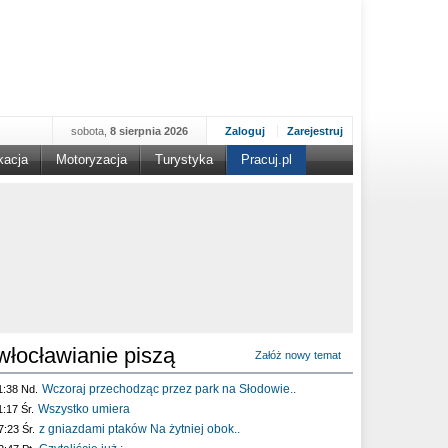
sobota,
8 sierpnia 2026
Zaloguj
Zarejestruj
kacja
Motoryzacja
Turystyka
Pracuj.pl
włocławianie piszą
Załóż nowy temat
Wczoraj przechodząc przez park na Słodowie..
1:38 Nd.
Wszystko umiera
1:17 Śr.
z gniazdami ptaków Na żytniej obok..
7:23 Śr.