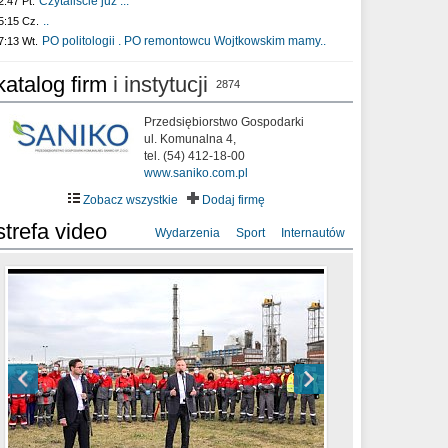
Czytaliście już :..
2:47 Pt.
..
5:15 Cz.
PO politologii . PO remontowcu Wojtkowskim mamy..
7:13 Wt.
katalog firm
i instytucji
2874
Przedsiębiorstwo Gospodarki
ul. Komunalna 4,
tel. (54) 412-18-00
www.saniko.com.pl
Zobacz wszystkie
Dodaj firmę
strefa video
Wydarzenia
Sport
Internautów
sixf33t .Last Year DRONE FOOTAGE
XXIII Sesja Rady Miasta Włocławek VIII
Ni To Ponk - W oczach mamy strach
Włocławek
kadencji w dniu 09.06.2020 r.