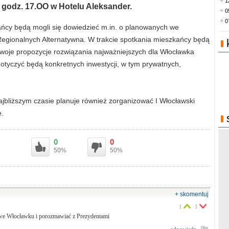
1
 o godz. 17.OO w Hotelu Aleksander.
0
0
ańcy będą mogli się dowiedzieć m.in. o planowanych we
 Regionalnych Alternatywna. W trakcie spotkania mieszkańcy będą
 swoje propozycje rozwiązania najważniejszych dla Włocławka
dotyczyć będą konkretnych inwestycji, w tym prywatnych,
ajbliższym czasie planuje również zorganizować I Włocławski
e.
0
0
50%
50%
+ skomentuj
1
1
ę we Włocławku i porozmawiać z Prezydentami