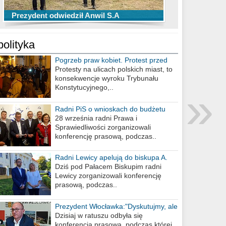
TOP 10 przechwytów Anwilu Włocławek
TOP 5 rzutów Anwilu Włocławek w BCL
Prezydent odwiedził Anwil S.A
w EBL w sezonie 2019/2020
w sezonie 2019/2020
polityka
Pogrzeb praw kobiet. Protest przed
biurem poselskim PiS
Protesty na ulicach polskich miast, to
konsekwencje wyroku Trybunału
»
Konstytucyjnego,..
Radni PiS o wnioskach do budżetu
miasta na 2021 rok
28 września radni Prawa i
Sprawiedliwości zorganizowali
konferencję prasową, podczas..
Radni Lewicy apelują do biskupa A.
Wiesława Meringa
Dziś pod Pałacem Biskupim radni
Lewicy zorganizowali konferencję
prasową, podczas..
Prezydent Włocławka:"Dyskutujmy, ale
nie obrażajmy się”
Dzisiaj w ratuszu odbyła się
konferencja prasowa, podczas której