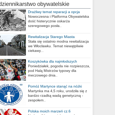
dziennikarstwo obywatelskie
Drażliwy temat reparacji a opcja
berlińska
Nowoczesna i Platforma Obywatelska
dość histerycznie oskarża
szeregowego posła..
Rewitalizacja Starego Miasta
Stała się ostatnio modna rewitalizacja
we Włocławku. Temat niewątpliwie
ciekawy...
Koszykówka dla najmłodszych
Poniedziałek, pogoda nie rozpieszcza,
pod Halą Mistrzów typowy dla
meczowego dnia..
Pomóż Martynce stanąć na nóżki
Martynka ma 4,5 roku, urodziła się z
bardzo rzadką wadą genetyczną -
zespołem..
Polska moich marzeń cz.6