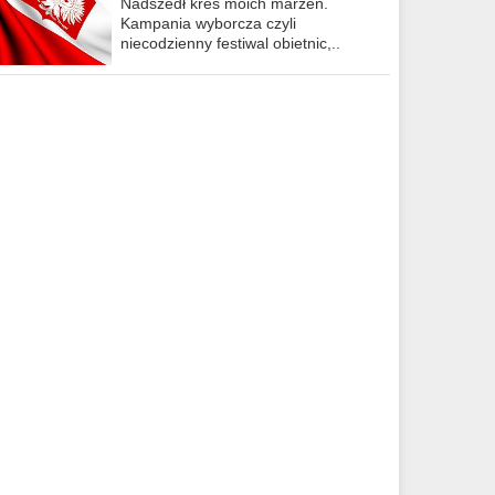
Nadszedł kres moich marzeń.
Kampania wyborcza czyli
niecodzienny festiwal obietnic,..