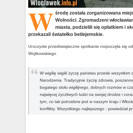
W
środę została zorganizowana miejsk
Wolności. Zgromadzeni włocławian
miasta, podzielili się opłatkiem i 
przekazali światełko betlejemskie.
Uroczyste przedświąteczne spotkanie rozpoczęła się o
Wojtkowskiego.
W wigilię wigilii życzę państwu przede wszystki
Narodzenia. Tradycyjnie życzę zdrowia, poszanowan
bogatego stołu wigilijnego, dobrych rozmów w cza
najwięcej życzliwych ludzi na swojej drodze i cor
tym, co tak potrzebne jest w naszym kraju i Włoc
konflikty. Wszystkiego najlepszego - powiedział p