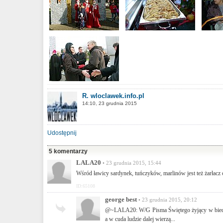
R. wloclawek.info.pl
14:10, 23 grudnia 2015
Udostępnij
5 komentarzy
LALA20
• 23 grudnia 2015, 15:44
Wśród ławicy sardynek, tuńczyków, marlinów jest też żarłacz c
ID:65108
george best
• 23 grudnia 2015, 20:12
@~LALA20: W/G Pisma Świętego żyjący w biedzie 
a w cuda ludzie dalej wierzą...