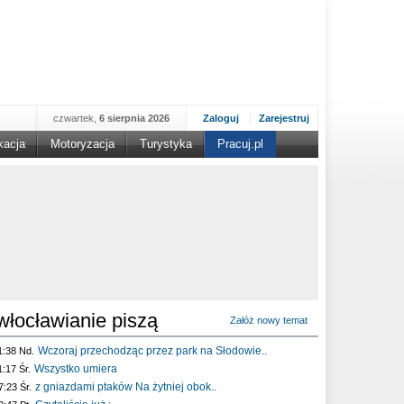
czwartek,
6 sierpnia 2026
Zaloguj
Zarejestruj
kacja
Motoryzacja
Turystyka
Pracuj.pl
włocławianie piszą
Załóż nowy temat
Wczoraj przechodząc przez park na Słodowie..
1:38 Nd.
Wszystko umiera
1:17 Śr.
z gniazdami ptaków Na żytniej obok..
7:23 Śr.