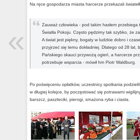
Na ręce gospodarza miasta harcerze przekazali świateł
Zauważ człowieka - pod takim hasłem przebiega
«
Światła Pokoju. Często pędzimy tak szybko, że za
A świat jest piękny, bogaty w ludzkie dobro i cz
przyjrzeć się temu dokładniej. Dlatego od 28 lat
Pańskiego skauci przywożą ogień, a harcerze prz
potrzebuje wsparcia - mówił hm Piotr Waldburg.
Po poświęceniu opłatków, uczestnicy spotkania podzielil
w długiej kolejce, by poczęstować się potrawami wigili
barszcz, paszteciki, pierogi, smażona ryba i ciasta.