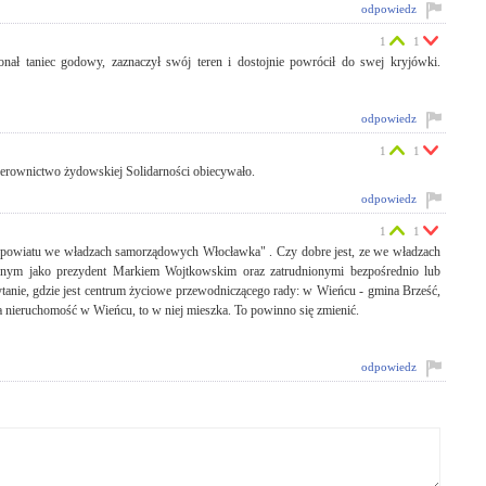
odpowiedz
1
1
onał taniec godowy, zaznaczył swój teren i dostojnie powrócił do swej kryjówki.
odpowiedz
1
1
 kierownictwo żydowskiej Solidarności obiecywało.
odpowiedz
1
1
powiatu we władzach samorządowych Włocławka" . Czy dobre jest, ze we władzach
ionym jako prezydent Markiem Wojtkowskim oraz zatrudnionymi bezpośrednio lub
ytanie, gdzie jest centrum życiowe przewodniczącego rady: w Wieńcu - gmina Brześć,
a nieruchomość w Wieńcu, to w niej mieszka. To powinno się zmienić.
odpowiedz