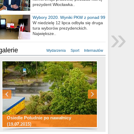
prezydent Włocławka..
Wybory 2020. Wyniki PKW z ponad 99
procent obwodów
W niedzielę 12 lipca odbyła się druga
»
tura wyborów prezydenckich.
Największe..
galerie
Wydarzenia
Sport
Internautów
Konkurs fotograficzny "Co to za
Miasto kładzie się do snu .
miejsca"
Ścieżka rowerowa w naszym mieście
Osiedle Południe po nawałnicy
(19.07.2015)
Wizytówka Włocławka
polowanie wigilijne 2014