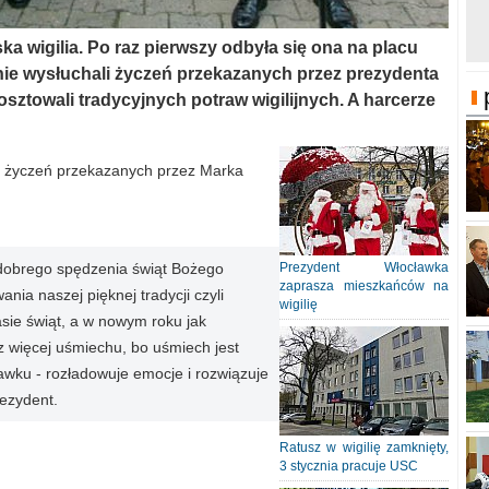
a wigilia. Po raz pierwszy odbyła się ona na placu
ie wysłuchali życzeń przekazanych przez prezydenta
skosztowali tradycyjnych potraw wigilijnych. A harcerze
d życzeń przekazanych przez Marka
m dobrego spędzenia świąt Bożego
Prezydent Włocławka
zaprasza mieszkańców na
ia naszej pięknej tradycji czyli
wigilię
sie świąt, a w nowym roku jak
az więcej uśmiechu, bo uśmiech jest
ławku - rozładowuje emocje i rozwiązuje
rezydent.
Ratusz w wigilię zamknięty,
3 stycznia pracuje USC