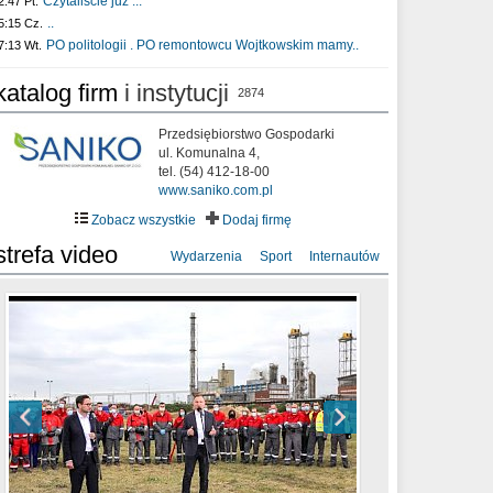
Czytaliście już :..
2:47 Pt.
..
5:15 Cz.
PO politologii . PO remontowcu Wojtkowskim mamy..
7:13 Wt.
katalog firm
i instytucji
2874
Przedsiębiorstwo Gospodarki
ul. Komunalna 4,
tel. (54) 412-18-00
www.saniko.com.pl
Zobacz wszystkie
Dodaj firmę
strefa video
Wydarzenia
Sport
Internautów
sixf33t .Last Year DRONE FOOTAGE
XXIII Sesja Rady Miasta Włocławek VIII
Ni To Ponk - W oczach mamy strach
Włocławek
kadencji w dniu 09.06.2020 r.