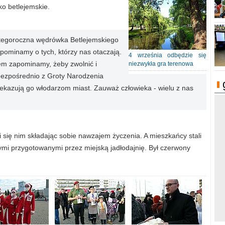
ko betlejemskie.
 tegoroczna wędrówka Betlejemskiego
pominamy o tych, którzy nas otaczają.
4 września odbędzie się
asem zapominamy, żeby zwolnić i
niezwykła gra terenowa
, bezpośrednio z Groty Narodzenia
ekazują go włodarzom miast. Zauważ człowieka - wielu z nas
i się nim składając sobie nawzajem życzenia. A mieszkańcy stali
jnymi przygotowanymi przez miejską jadłodajnię. Był czerwony