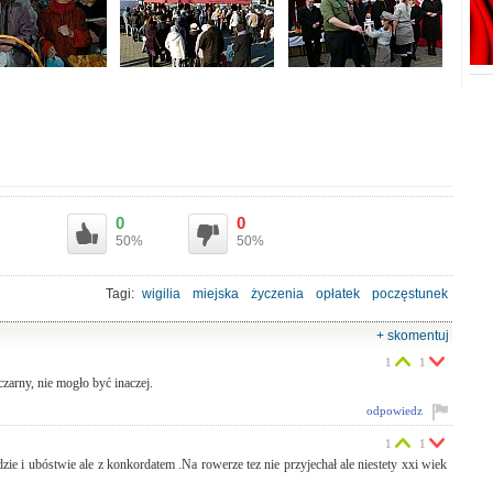
0
0
50%
50%
Tagi:
wigilia
miejska
życzenia
opłatek
poczęstunek
jadłodajnia miejska
potrawy
+ skomentuj
1
1
zarny, nie mogło być inaczej.
odpowiedz
1
1
i ubóstwie ale z konkordatem .Na rowerze tez nie przyjechał ale niestety xxi wiek