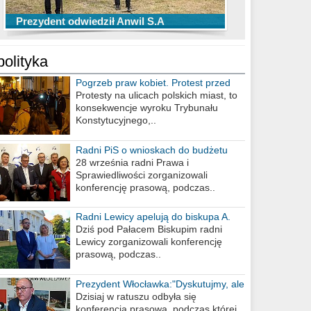
TOP 10 przechwytów Anwilu Włocławek
TOP 5 rzutów Anwilu Włocławek w BCL
Prezydent odwiedził Anwil S.A
w EBL w sezonie 2019/2020
w sezonie 2019/2020
polityka
Pogrzeb praw kobiet. Protest przed
biurem poselskim PiS
Protesty na ulicach polskich miast, to
konsekwencje wyroku Trybunału
Konstytucyjnego,..
Radni PiS o wnioskach do budżetu
miasta na 2021 rok
28 września radni Prawa i
Sprawiedliwości zorganizowali
konferencję prasową, podczas..
Radni Lewicy apelują do biskupa A.
Wiesława Meringa
Dziś pod Pałacem Biskupim radni
Lewicy zorganizowali konferencję
prasową, podczas..
Prezydent Włocławka:"Dyskutujmy, ale
nie obrażajmy się”
Dzisiaj w ratuszu odbyła się
konferencja prasowa, podczas której