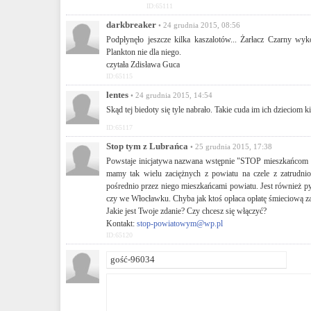
ID:65111
darkbreaker
• 24 grudnia 2015, 08:56
Podpłynęło jeszcze kilka kaszalotów... Żarłacz Czarny wyk
Plankton nie dla niego.
czytała Zdisława Guca
ID:65115
lentes
• 24 grudnia 2015, 14:54
Skąd tej biedoty się tyle nabrało. Takie cuda im ich dzieciom
ID:65117
Stop tym z Lubrańca
• 25 grudnia 2015, 17:38
Powstaje inicjatywa nazwana wstępnie "STOP mieszkańcom 
mamy tak wielu zaciężnych z powiatu na czele z zatrudn
pośrednio przez niego mieszkańcami powiatu. Jest również p
czy we Włocławku. Chyba jak ktoś opłaca opłatę śmieciową z
Jakie jest Twoje zdanie? Czy chcesz się włączyć?
Kontakt:
stop-powiatowym@wp.pl
ID:65120