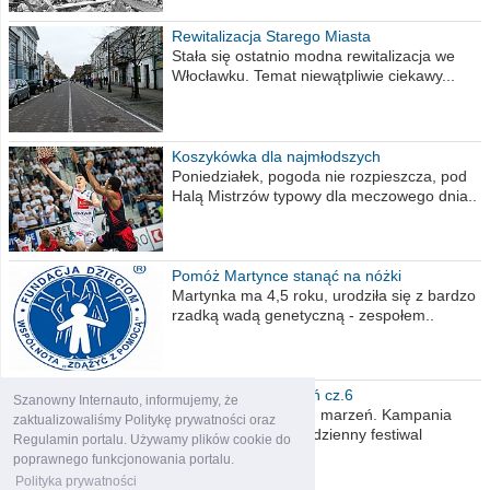
Rewitalizacja Starego Miasta
Stała się ostatnio modna rewitalizacja we
Włocławku. Temat niewątpliwie ciekawy...
Koszykówka dla najmłodszych
Poniedziałek, pogoda nie rozpieszcza, pod
Halą Mistrzów typowy dla meczowego dnia..
Pomóż Martynce stanąć na nóżki
Martynka ma 4,5 roku, urodziła się z bardzo
rzadką wadą genetyczną - zespołem..
Polska moich marzeń cz.6
Szanowny Internauto, informujemy, że
Nadszedł kres moich marzeń. Kampania
zaktualizowaliśmy Politykę prywatności oraz
wyborcza czyli niecodzienny festiwal
Regulamin portalu. Używamy plików cookie do
obietnic,..
poprawnego funkcjonowania portalu.
Polityka prywatności