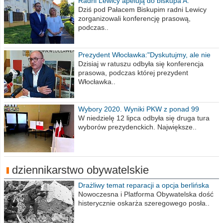
Radni Lewicy apelują do biskupa A.
Wiesława Meringa
Dziś pod Pałacem Biskupim radni Lewicy
zorganizowali konferencję prasową,
podczas..
Prezydent Włocławka:"Dyskutujmy, ale nie
obrażajmy się”
Dzisiaj w ratuszu odbyła się konferencja
prasowa, podczas której prezydent
Włocławka..
Wybory 2020. Wyniki PKW z ponad 99
procent obwodów
W niedzielę 12 lipca odbyła się druga tura
wyborów prezydenckich. Największe..
dziennikarstwo obywatelskie
Drażliwy temat reparacji a opcja berlińska
Nowoczesna i Platforma Obywatelska dość
histerycznie oskarża szeregowego posła..