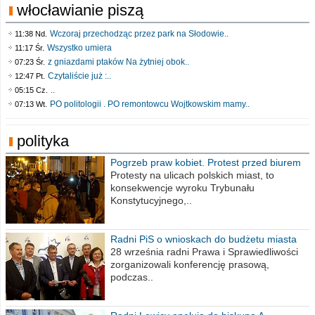
włocławianie piszą
Wczoraj przechodząc przez park na Słodowie..
11:38 Nd.
Wszystko umiera
11:17 Śr.
z gniazdami ptaków Na żytniej obok..
07:23 Śr.
Czytaliście już :..
12:47 Pt.
..
05:15 Cz.
PO politologii . PO remontowcu Wojtkowskim mamy..
07:13 Wt.
polityka
Pogrzeb praw kobiet. Protest przed biurem
poselskim PiS
Protesty na ulicach polskich miast, to
konsekwencje wyroku Trybunału
Konstytucyjnego,..
Radni PiS o wnioskach do budżetu miasta
na 2021 rok
28 września radni Prawa i Sprawiedliwości
zorganizowali konferencję prasową,
podczas..