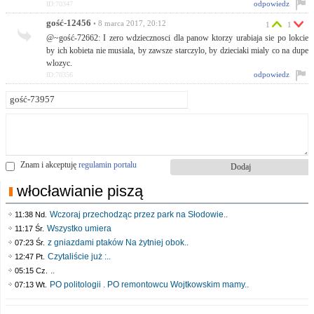
odpowiedz
ID:70347
gość-12456
• 8 marca 2017, 20:12
1
1
@~gość-72662: I zero wdziecznosci dla panow ktorzy urabiaja sie po lokcie
by ich kobieta nie musiala, by zawsze starczylo, by dzieciaki mialy co na dupe
wlozyc.
odpowiedz
ID:70356
Znam i akceptuję
regulamin portalu
włocławianie piszą
Wczoraj przechodząc przez park na Słodowie..
11:38 Nd.
Wszystko umiera
11:17 Śr.
z gniazdami ptaków Na żytniej obok..
07:23 Śr.
Czytaliście już :..
12:47 Pt.
..
05:15 Cz.
PO politologii . PO remontowcu Wojtkowskim mamy..
07:13 Wt.