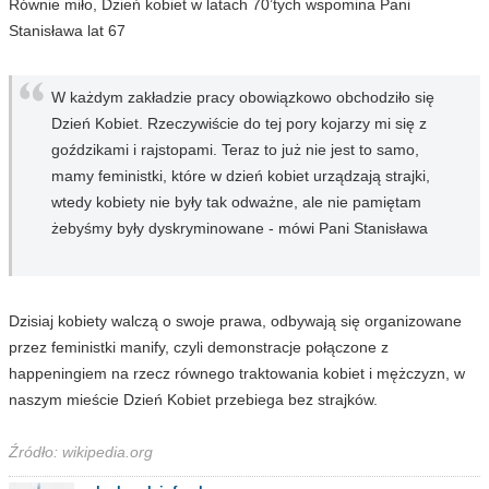
Równie miło, Dzień kobiet w latach 70’tych wspomina Pani
Stanisława lat 67
W każdym zakładzie pracy obowiązkowo obchodziło się
Dzień Kobiet. Rzeczywiście do tej pory kojarzy mi się z
goździkami i rajstopami. Teraz to już nie jest to samo,
mamy feministki, które w dzień kobiet urządzają strajki,
wtedy kobiety nie były tak odważne, ale nie pamiętam
żebyśmy były dyskryminowane - mówi Pani Stanisława
Dzisiaj kobiety walczą o swoje prawa, odbywają się organizowane
przez feministki manify, czyli demonstracje połączone z
happeningiem na rzecz równego traktowania kobiet i mężczyzn, w
naszym mieście Dzień Kobiet przebiega bez strajków.
Źródło: wikipedia.org