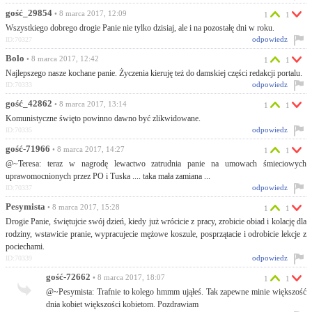
gość_29854
• 8 marca 2017, 12:09
1
1
Wszystkiego dobrego drogie Panie nie tylko dzisiaj, ale i na pozostałę dni w roku.
odpowiedz
ID:70327
Bolo
• 8 marca 2017, 12:42
1
1
Najlepszego nasze kochane panie. Życzenia kieruję też do damskiej części redakcji portalu.
odpowiedz
ID:70333
gość_42862
• 8 marca 2017, 13:14
1
1
Komunistyczne święto powinno dawno być zlikwidowane.
odpowiedz
ID:70335
gość-71966
• 8 marca 2017, 14:27
1
1
@~Teresa: teraz w nagrodę lewactwo zatrudnia panie na umowach śmieciowych
uprawomocnionych przez PO i Tuska .... taka mała zamiana ...
odpowiedz
ID:70337
Pesymista
• 8 marca 2017, 15:28
1
1
Drogie Panie, świętujcie swój dzień, kiedy już wrócicie z pracy, zrobicie obiad i kolację dla
rodziny, wstawicie pranie, wypracujecie mężowe koszule, posprzątacie i odrobicie lekcje z
pociechami.
odpowiedz
ID:70339
gość-72662
• 8 marca 2017, 18:07
1
1
@~Pesymista: Trafnie to kolego hmmm ująłeś. Tak zapewne minie większość
dnia kobiet większości kobietom. Pozdrawiam