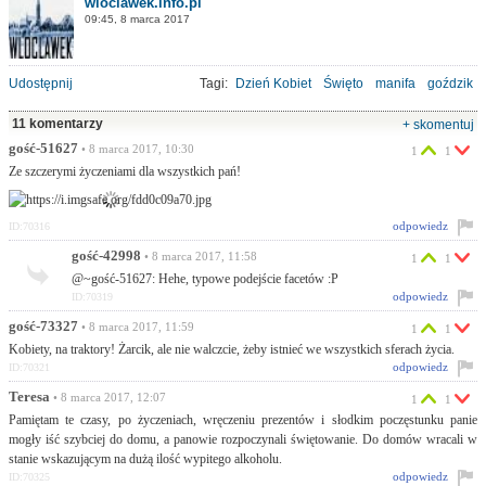
wloclawek.info.pl
09:45, 8 marca 2017
Udostępnij
Tagi:
Dzień Kobiet
Święto
manifa
goździk
11 komentarzy
+ skomentuj
gość-51627
• 8 marca 2017, 10:30
1
1
Ze szczerymi życzeniami dla wszystkich pań!
odpowiedz
ID:70316
gość-42998
• 8 marca 2017, 11:58
1
1
@~gość-51627: Hehe, typowe podejście facetów :P
odpowiedz
ID:70319
gość-73327
• 8 marca 2017, 11:59
1
1
Kobiety, na traktory! Żarcik, ale nie walczcie, żeby istnieć we wszystkich sferach życia.
odpowiedz
ID:70321
Teresa
• 8 marca 2017, 12:07
1
1
Pamiętam te czasy, po życzeniach, wręczeniu prezentów i słodkim poczęstunku panie
mogły iść szybciej do domu, a panowie rozpoczynali świętowanie. Do domów wracali w
stanie wskazującym na dużą ilość wypitego alkoholu.
odpowiedz
ID:70325