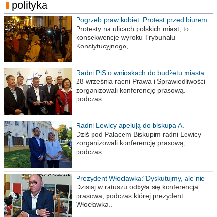
polityka
Pogrzeb praw kobiet. Protest przed biurem
poselskim PiS
Protesty na ulicach polskich miast, to
konsekwencje wyroku Trybunału
Konstytucyjnego,..
Radni PiS o wnioskach do budżetu miasta
na 2021 rok
28 września radni Prawa i Sprawiedliwości
zorganizowali konferencję prasową,
podczas..
Radni Lewicy apelują do biskupa A.
Wiesława Meringa
Dziś pod Pałacem Biskupim radni Lewicy
zorganizowali konferencję prasową,
podczas..
Prezydent Włocławka:"Dyskutujmy, ale nie
obrażajmy się”
Dzisiaj w ratuszu odbyła się konferencja
prasowa, podczas której prezydent
Włocławka..