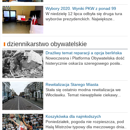
Wybory 2020. Wyniki PKW z ponad 99
procent obwodów
W niedzielę 12 lipca odbyła się druga tura
wyborów prezydenckich. Największe..
dziennikarstwo obywatelskie
Drażliwy temat reparacji a opcja berlińska
Nowoczesna i Platforma Obywatelska dość
histerycznie oskarża szeregowego posła..
Rewitalizacja Starego Miasta
Stała się ostatnio modna rewitalizacja we
Włocławku. Temat niewątpliwie ciekawy...
Koszykówka dla najmłodszych
Poniedziałek, pogoda nie rozpieszcza, pod
Halą Mistrzów typowy dla meczowego dnia..