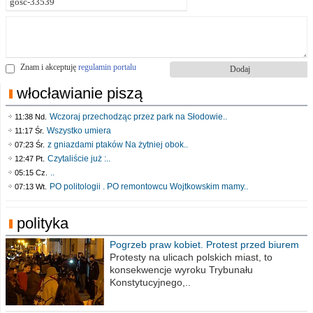
Znam i akceptuję
regulamin portalu
włocławianie piszą
Wczoraj przechodząc przez park na Słodowie..
11:38 Nd.
Wszystko umiera
11:17 Śr.
z gniazdami ptaków Na żytniej obok..
07:23 Śr.
Czytaliście już :..
12:47 Pt.
..
05:15 Cz.
PO politologii . PO remontowcu Wojtkowskim mamy..
07:13 Wt.
polityka
Pogrzeb praw kobiet. Protest przed biurem
poselskim PiS
Protesty na ulicach polskich miast, to
konsekwencje wyroku Trybunału
Konstytucyjnego,..