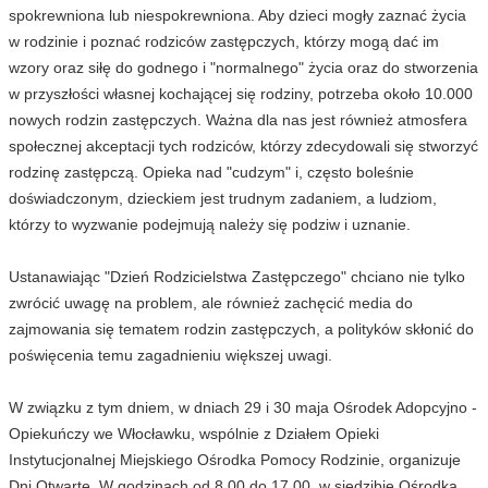
spokrewniona lub niespokrewniona. Aby dzieci mogły zaznać życia
w rodzinie i poznać rodziców zastępczych, którzy mogą dać im
wzory oraz siłę do godnego i "normalnego" życia oraz do stworzenia
w przyszłości własnej kochającej się rodziny, potrzeba około 10.000
nowych rodzin zastępczych. Ważna dla nas jest również atmosfera
społecznej akceptacji tych rodziców, którzy zdecydowali się stworzyć
rodzinę zastępczą. Opieka nad "cudzym" i, często boleśnie
doświadczonym, dzieckiem jest trudnym zadaniem, a ludziom,
którzy to wyzwanie podejmują należy się podziw i uznanie.
Ustanawiając "Dzień Rodzicielstwa Zastępczego" chciano nie tylko
zwrócić uwagę na problem, ale również zachęcić media do
zajmowania się tematem rodzin zastępczych, a polityków skłonić do
poświęcenia temu zagadnieniu większej uwagi.
W związku z tym dniem, w dniach 29 i 30 maja Ośrodek Adopcyjno -
Opiekuńczy we Włocławku, wspólnie z Działem Opieki
Instytucjonalnej Miejskiego Ośrodka Pomocy Rodzinie, organizuje
Dni Otwarte. W godzinach od 8.00 do 17.00, w siedzibie Ośrodka