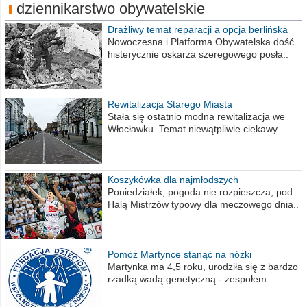
dziennikarstwo obywatelskie
Drażliwy temat reparacji a opcja berlińska
Nowoczesna i Platforma Obywatelska dość
histerycznie oskarża szeregowego posła..
Rewitalizacja Starego Miasta
Stała się ostatnio modna rewitalizacja we
Włocławku. Temat niewątpliwie ciekawy...
Koszykówka dla najmłodszych
Poniedziałek, pogoda nie rozpieszcza, pod
Halą Mistrzów typowy dla meczowego dnia..
Pomóż Martynce stanąć na nóżki
Martynka ma 4,5 roku, urodziła się z bardzo
rzadką wadą genetyczną - zespołem..