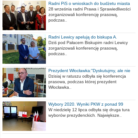
Radni PiS o wnioskach do budżetu miasta
na 2021 rok
28 września radni Prawa i Sprawiedliwości
zorganizowali konferencję prasową,
podczas..
Radni Lewicy apelują do biskupa A.
Wiesława Meringa
Dziś pod Pałacem Biskupim radni Lewicy
zorganizowali konferencję prasową,
podczas..
Prezydent Włocławka:"Dyskutujmy, ale nie
obrażajmy się”
Dzisiaj w ratuszu odbyła się konferencja
prasowa, podczas której prezydent
Włocławka..
Wybory 2020. Wyniki PKW z ponad 99
procent obwodów
W niedzielę 12 lipca odbyła się druga tura
wyborów prezydenckich. Największe..