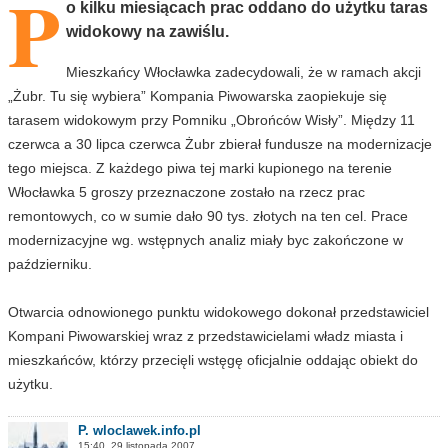
P
o kilku miesiącach prac oddano do użytku taras
widokowy na zawiślu.
Mieszkańcy Włocławka zadecydowali, że w ramach akcji
„Żubr. Tu się wybiera” Kompania Piwowarska zaopiekuje się
tarasem widokowym przy Pomniku „Obrońców Wisły”. Między 11
czerwca a 30 lipca czerwca Żubr zbierał fundusze na modernizacje
tego miejsca. Z każdego piwa tej marki kupionego na terenie
Włocławka 5 groszy przeznaczone zostało na rzecz prac
remontowych, co w sumie dało 90 tys. złotych na ten cel. Prace
modernizacyjne wg. wstępnych analiz miały byc zakończone w
październiku.
Otwarcia odnowionego punktu widokowego dokonał przedstawiciel
Kompani Piwowarskiej wraz z przedstawicielami władz miasta i
mieszkańców, którzy przecięli wstęgę oficjalnie oddając obiekt do
użytku.
P. wloclawek.info.pl
15:40, 29 listopada 2007