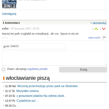
Udostępnij
1 komentarz
+ skomentuj
zaba
• 30 listopada 2007, 20:36
1
1
inaczej ten park wygladal na wizualizacji...ale coz...lepsze to niz nic
odpowiedz
ID:63
Znam i akceptuję
regulamin portalu
włocławianie piszą
Wczoraj przechodząc przez park na Słodowie..
11:38 Nd.
Wszystko umiera
11:17 Śr.
z gniazdami ptaków Na żytniej obok..
07:23 Śr.
Czytaliście już :..
12:47 Pt.
..
05:15 Cz.