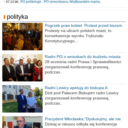
PO politologii . PO remontowcu Wojtkowskim mamy..
07:13 Wt.
polityka
Pogrzeb praw kobiet. Protest przed biurem
poselskim PiS
Protesty na ulicach polskich miast, to
konsekwencje wyroku Trybunału
Konstytucyjnego,..
Radni PiS o wnioskach do budżetu miasta
na 2021 rok
28 września radni Prawa i Sprawiedliwości
zorganizowali konferencję prasową,
podczas..
Radni Lewicy apelują do biskupa A.
Wiesława Meringa
Dziś pod Pałacem Biskupim radni Lewicy
zorganizowali konferencję prasową,
podczas..
Prezydent Włocławka:"Dyskutujmy, ale nie
obrażajmy się”
Dzisiaj w ratuszu odbyła się konferencja