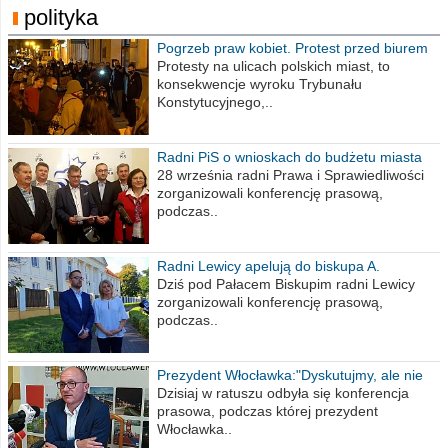
polityka
Pogrzeb praw kobiet. Protest przed biurem
poselskim PiS
Protesty na ulicach polskich miast, to
konsekwencje wyroku Trybunału
Konstytucyjnego,..
Radni PiS o wnioskach do budżetu miasta
na 2021 rok
28 września radni Prawa i Sprawiedliwości
zorganizowali konferencję prasową,
podczas..
Radni Lewicy apelują do biskupa A.
Wiesława Meringa
Dziś pod Pałacem Biskupim radni Lewicy
zorganizowali konferencję prasową,
podczas..
Prezydent Włocławka:"Dyskutujmy, ale nie
obrażajmy się”
Dzisiaj w ratuszu odbyła się konferencja
prasowa, podczas której prezydent
Włocławka..