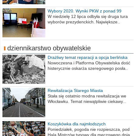
Wybory 2020. Wyniki PKW z ponad 99
procent obwodów
W niedzielę 12 lipca odbyła się druga tura
wyborów prezydenckich. Największe..
dziennikarstwo obywatelskie
Drażliwy temat reparacji a opcja berlińska
Nowoczesna i Platforma Obywatelska dość
histerycznie oskarża szeregowego posła..
Rewitalizacja Starego Miasta
Stała się ostatnio modna rewitalizacja we
Włocławku. Temat niewątpliwie ciekawy...
Koszykówka dla najmłodszych
Poniedziałek, pogoda nie rozpieszcza, pod
Halą Mistrzów typowy dla meczowego dnia..