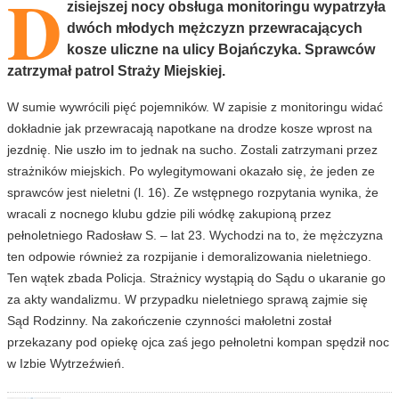
D
zisiejszej nocy obsługa monitoringu wypatrzyła
dwóch młodych mężczyzn przewracających
kosze uliczne na ulicy Bojańczyka. Sprawców
zatrzymał patrol Straży Miejskiej.
W sumie wywrócili pięć pojemników. W zapisie z monitoringu widać
dokładnie jak przewracają napotkane na drodze kosze wprost na
jezdnię. Nie uszło im to jednak na sucho. Zostali zatrzymani przez
strażników miejskich. Po wylegitymowani okazało się, że jeden ze
sprawców jest nieletni (l. 16). Ze wstępnego rozpytania wynika, że
wracali z nocnego klubu gdzie pili wódkę zakupioną przez
pełnoletniego Radosław S. – lat 23. Wychodzi na to, że mężczyzna
ten odpowie również za rozpijanie i demoralizowania nieletniego.
Ten wątek zbada Policja. Strażnicy wystąpią do Sądu o ukaranie go
za akty wandalizmu. W przypadku nieletniego sprawą zajmie się
Sąd Rodzinny. Na zakończenie czynności małoletni został
przekazany pod opiekę ojca zaś jego pełnoletni kompan spędził noc
w Izbie Wytrzeźwień.