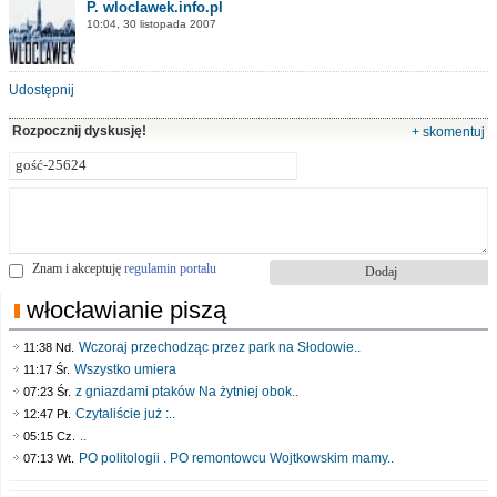
P. wloclawek.info.pl
10:04, 30 listopada 2007
Udostępnij
Rozpocznij dyskusję!
+ skomentuj
Znam i akceptuję
regulamin portalu
włocławianie piszą
Wczoraj przechodząc przez park na Słodowie..
11:38 Nd.
Wszystko umiera
11:17 Śr.
z gniazdami ptaków Na żytniej obok..
07:23 Śr.
Czytaliście już :..
12:47 Pt.
..
05:15 Cz.
PO politologii . PO remontowcu Wojtkowskim mamy..
07:13 Wt.