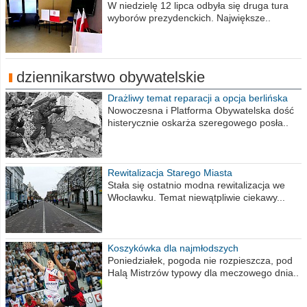
procent obwodów
W niedzielę 12 lipca odbyła się druga tura
wyborów prezydenckich. Największe..
dziennikarstwo obywatelskie
Drażliwy temat reparacji a opcja berlińska
Nowoczesna i Platforma Obywatelska dość
histerycznie oskarża szeregowego posła..
Rewitalizacja Starego Miasta
Stała się ostatnio modna rewitalizacja we
Włocławku. Temat niewątpliwie ciekawy...
Koszykówka dla najmłodszych
Poniedziałek, pogoda nie rozpieszcza, pod
Halą Mistrzów typowy dla meczowego dnia..