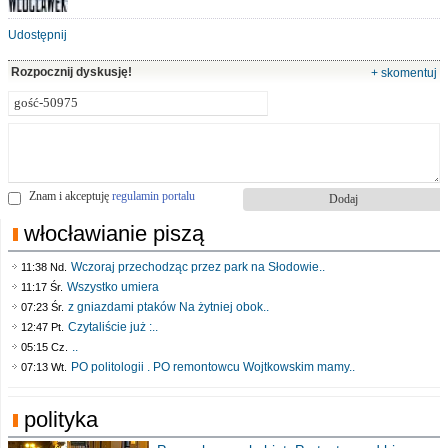
Udostępnij
Rozpocznij dyskusję!
+ skomentuj
Znam i akceptuję
regulamin portalu
włocławianie piszą
Wczoraj przechodząc przez park na Słodowie..
11:38 Nd.
Wszystko umiera
11:17 Śr.
z gniazdami ptaków Na żytniej obok..
07:23 Śr.
Czytaliście już :..
12:47 Pt.
..
05:15 Cz.
PO politologii . PO remontowcu Wojtkowskim mamy..
07:13 Wt.
polityka