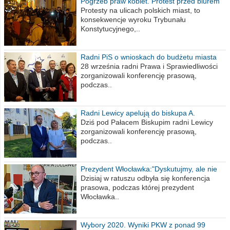
Pogrzeb praw kobiet. Protest przed biurem
poselskim PiS
Protesty na ulicach polskich miast, to
konsekwencje wyroku Trybunału
Konstytucyjnego,..
Radni PiS o wnioskach do budżetu miasta
na 2021 rok
28 września radni Prawa i Sprawiedliwości
zorganizowali konferencję prasową,
podczas..
Radni Lewicy apelują do biskupa A.
Wiesława Meringa
Dziś pod Pałacem Biskupim radni Lewicy
zorganizowali konferencję prasową,
podczas..
Prezydent Włocławka:"Dyskutujmy, ale nie
obrażajmy się”
Dzisiaj w ratuszu odbyła się konferencja
prasowa, podczas której prezydent
Włocławka..
Wybory 2020. Wyniki PKW z ponad 99