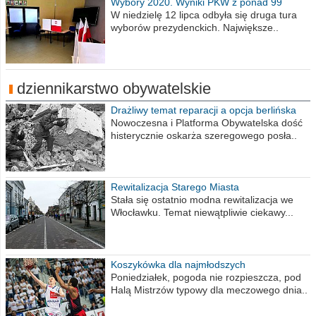
Wybory 2020. Wyniki PKW z ponad 99
procent obwodów
W niedzielę 12 lipca odbyła się druga tura
wyborów prezydenckich. Największe..
dziennikarstwo obywatelskie
Drażliwy temat reparacji a opcja berlińska
Nowoczesna i Platforma Obywatelska dość
histerycznie oskarża szeregowego posła..
Rewitalizacja Starego Miasta
Stała się ostatnio modna rewitalizacja we
Włocławku. Temat niewątpliwie ciekawy...
Koszykówka dla najmłodszych
Poniedziałek, pogoda nie rozpieszcza, pod
Halą Mistrzów typowy dla meczowego dnia..