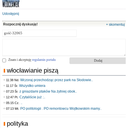
Udostępnij
Rozpocznij dyskusję!
+ skomentuj
Znam i akceptuję
regulamin portalu
włocławianie piszą
Wczoraj przechodząc przez park na Słodowie..
11:38 Nd.
Wszystko umiera
11:17 Śr.
z gniazdami ptaków Na żytniej obok..
07:23 Śr.
Czytaliście już :..
12:47 Pt.
..
05:15 Cz.
PO politologii . PO remontowcu Wojtkowskim mamy..
07:13 Wt.
polityka