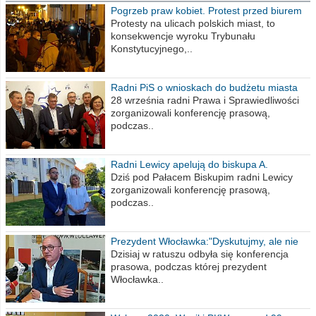
Pogrzeb praw kobiet. Protest przed biurem
poselskim PiS
Protesty na ulicach polskich miast, to
konsekwencje wyroku Trybunału
Konstytucyjnego,..
Radni PiS o wnioskach do budżetu miasta
na 2021 rok
28 września radni Prawa i Sprawiedliwości
zorganizowali konferencję prasową,
podczas..
Radni Lewicy apelują do biskupa A.
Wiesława Meringa
Dziś pod Pałacem Biskupim radni Lewicy
zorganizowali konferencję prasową,
podczas..
Prezydent Włocławka:"Dyskutujmy, ale nie
obrażajmy się”
Dzisiaj w ratuszu odbyła się konferencja
prasowa, podczas której prezydent
Włocławka..