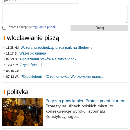
Znam i akceptuję
regulamin portalu
włocławianie piszą
Wczoraj przechodząc przez park na Słodowie..
11:38 Nd.
Wszystko umiera
11:17 Śr.
z gniazdami ptaków Na żytniej obok..
07:23 Śr.
Czytaliście już :..
12:47 Pt.
..
05:15 Cz.
PO politologii . PO remontowcu Wojtkowskim mamy..
07:13 Wt.
polityka
Pogrzeb praw kobiet. Protest przed biurem
poselskim PiS
Protesty na ulicach polskich miast, to
konsekwencje wyroku Trybunału
Konstytucyjnego,..