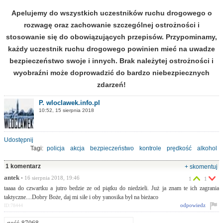
Apelujemy do wszystkich uczestników ruchu drogowego o
rozwagę oraz zachowanie szczególnej ostrożności i
stosowanie się do obowiązujących przepisów. Przypominamy,
każdy uczestnik ruchu drogowego powinien mieć na uwadze
bezpieczeństwo swoje i innych. Brak należytej ostrożności i
wyobraźni może doprowadzić do bardzo niebezpiecznych
zdarzeń!
P. wloclawek.info.pl
10:52, 15 sierpnia 2018
Udostępnij
Tagi:
policja
akcja
bezpieczeństwo
kontrole
prędkość
alkohol
1 komentarz
+ skomentuj
antek
• 16 sierpnia 2018, 19:46
1
1
taaaa do czwartku a jutro bedzie ze od piątku do niedzieli. Już ja znam te ich zagrania
taktyczne....Dobry Boże, daj mi siłe i oby yanosika był na bieżaco
odpowiedz
ID:78444