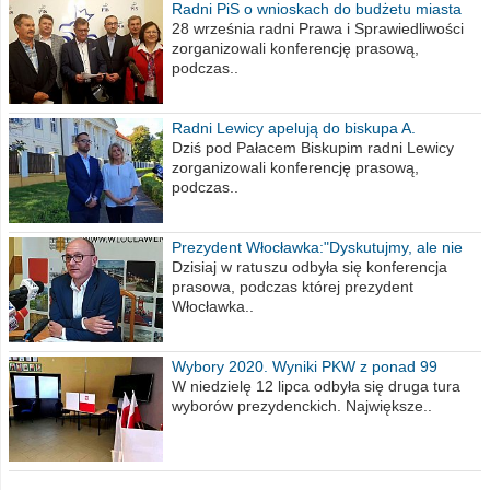
Radni PiS o wnioskach do budżetu miasta
na 2021 rok
28 września radni Prawa i Sprawiedliwości
zorganizowali konferencję prasową,
podczas..
Radni Lewicy apelują do biskupa A.
Wiesława Meringa
Dziś pod Pałacem Biskupim radni Lewicy
zorganizowali konferencję prasową,
podczas..
Prezydent Włocławka:"Dyskutujmy, ale nie
obrażajmy się”
Dzisiaj w ratuszu odbyła się konferencja
prasowa, podczas której prezydent
Włocławka..
Wybory 2020. Wyniki PKW z ponad 99
procent obwodów
W niedzielę 12 lipca odbyła się druga tura
wyborów prezydenckich. Największe..