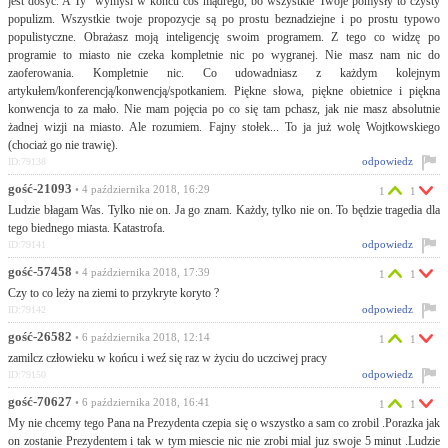
jest dosyć. A Ty wymyśl w końcu coś mądrego, bo wszystkie Twoje pomysły to czysty
populizm. Wszystkie twoje propozycje są po prostu beznadziejne i po prostu typowo
populistyczne. Obrażasz moją inteligencję swoim programem. Z tego co widzę po
programie to miasto nie czeka kompletnie nic po wygranej. Nie masz nam nic do
zaoferowania. Kompletnie nic. Co udowadniasz z każdym kolejnym
artykułem/konferencją/konwencją/spotkaniem. Piękne słowa, piękne obietnice i piękna
konwencja to za mało. Nie mam pojęcia po co się tam pchasz, jak nie masz absolutnie
żadnej wizji na miasto. Ale rozumiem. Fajny stołek... To ja już wolę Wojtkowskiego
(chociaż go nie trawię).
odpowiedz
ID:79138
gość-21093
• 4 października 2018, 16:29
1
1
Ludzie błagam Was. Tylko nie on. Ja go znam. Każdy, tylko nie on. To będzie tragedia dla
tego biednego miasta. Katastrofa.
odpowiedz
ID:79141
gość-57458
• 4 października 2018, 17:39
1
1
Czy to co leży na ziemi to przykryte koryto ?
odpowiedz
ID:79142
gość-26582
• 6 października 2018, 12:14
1
1
zamilcz człowieku w końcu i weź się raz w życiu do uczciwej pracy
odpowiedz
ID:79150
gość-70627
• 6 października 2018, 16:41
1
1
My nie chcemy tego Pana na Prezydenta czepia się o wszystko a sam co zrobil .Porazka jak
on zostanie Prezydentem i tak w tym miescie nic nie zrobi mial juz swoje 5 minut .Ludzie