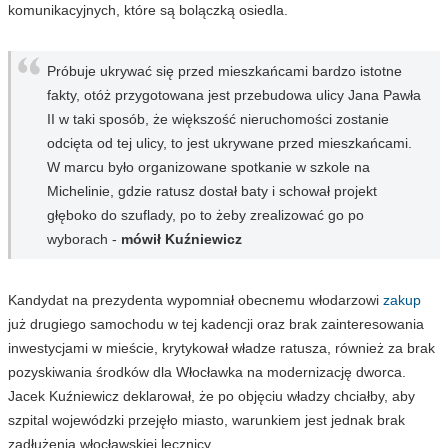
komunikacyjnych, które są bolączką osiedla.
Próbuje ukrywać się przed mieszkańcami bardzo istotne
fakty, otóż przygotowana jest przebudowa ulicy Jana Pawła
II w taki sposób, że większość nieruchomości zostanie
odcięta od tej ulicy, to jest ukrywane przed mieszkańcami.
W marcu było organizowane spotkanie w szkole na
Michelinie, gdzie ratusz dostał baty i schował projekt
głęboko do szuflady, po to żeby zrealizować go po
wyborach -
mówił Kuźniewicz
Kandydat na prezydenta wypomniał obecnemu włodarzowi
zakup
już drugiego samochodu w tej kadencji oraz brak zainteresowania
inwestycjami w mieście, krytykował władze ratusza, również za brak
pozyskiwania środków dla Włocławka na modernizację dworca.
Jacek Kuźniewicz deklarował, że po objęciu władzy chciałby, aby
szpital wojewódzki przejęło miasto, warunkiem jest jednak brak
zadłużenia włocławskiej lecznicy.