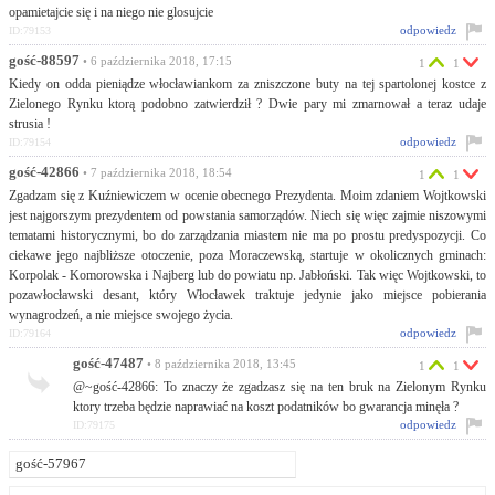
opamietajcie się i na niego nie glosujcie
odpowiedz
ID:79153
gość-88597
• 6 października 2018, 17:15
1
1
Kiedy on odda pieniądze włocławiankom za zniszczone buty na tej spartolonej kostce z
Zielonego Rynku ktorą podobno zatwierdził ? Dwie pary mi zmarnował a teraz udaje
strusia !
odpowiedz
ID:79154
gość-42866
• 7 października 2018, 18:54
1
1
Zgadzam się z Kuźniewiczem w ocenie obecnego Prezydenta. Moim zdaniem Wojtkowski
jest najgorszym prezydentem od powstania samorządów. Niech się więc zajmie niszowymi
tematami historycznymi, bo do zarządzania miastem nie ma po prostu predyspozycji. Co
ciekawe jego najbliższe otoczenie, poza Moraczewską, startuje w okolicznych gminach:
Korpolak - Komorowska i Najberg lub do powiatu np. Jabłoński. Tak więc Wojtkowski, to
pozawłocławski desant, który Włocławek traktuje jedynie jako miejsce pobierania
wynagrodzeń, a nie miejsce swojego życia.
odpowiedz
ID:79164
gość-47487
• 8 października 2018, 13:45
1
1
@~gość-42866: To znaczy że zgadzasz się na ten bruk na Zielonym Rynku
ktory trzeba będzie naprawiać na koszt podatników bo gwarancja minęła ?
odpowiedz
ID:79175