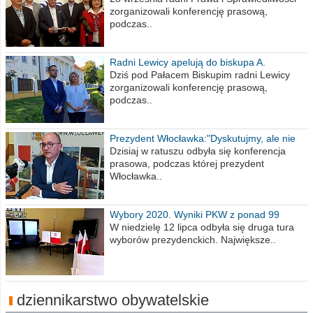
zorganizowali konferencję prasową,
podczas..
Radni Lewicy apelują do biskupa A.
Wiesława Meringa
Dziś pod Pałacem Biskupim radni Lewicy
zorganizowali konferencję prasową,
podczas..
Prezydent Włocławka:"Dyskutujmy, ale nie
obrażajmy się”
Dzisiaj w ratuszu odbyła się konferencja
prasowa, podczas której prezydent
Włocławka..
Wybory 2020. Wyniki PKW z ponad 99
procent obwodów
W niedzielę 12 lipca odbyła się druga tura
wyborów prezydenckich. Największe..
dziennikarstwo obywatelskie