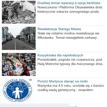
Drażliwy temat reparacji a opcja berlińska
Nowoczesna i Platforma Obywatelska dość
histerycznie oskarża szeregowego posła..
Rewitalizacja Starego Miasta
Stała się ostatnio modna rewitalizacja we
Włocławku. Temat niewątpliwie ciekawy...
Koszykówka dla najmłodszych
Poniedziałek, pogoda nie rozpieszcza, pod
Halą Mistrzów typowy dla meczowego dnia..
Pomóż Martynce stanąć na nóżki
Martynka ma 4,5 roku, urodziła się z bardzo
rzadką wadą genetyczną - zespołem..