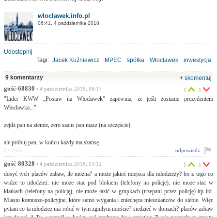
wloclawek.info.pl
06:41, 4 października 2018
Udostępnij
Tagi:
Jacek Kuźniewicz
MPEC
spółka
Włocławek
inwestycja
prezydent
9 komentarzy
+ skomentuj
gość-68830
• 4 października 2018, 08:17
1
1
"Lider KWW „Postaw na Włocławek” zapewnia, że jeśli zostanie prezydentem
Włocławka..."
zejdz pan na ziemie, zero szans pan masz (na szczęście)
ale próbuj pan, w końcu każdy ma szansę
odpowiedz
ID:79135
gość-80328
• 4 października 2018, 13:12
1
1
dosyć tych placów zabaw, ile można? a może jakieś miejsca dla młodzieży? bo z tego co
widze to młodzież: nie moze stac pod blokiem (telefony na policje), nie może stac w
klatkach (telefony na policję), nie może łazić w grupkach (trzepani przez policję) itp itd.
Miasto komuszo-policyjne, które samo wygania i zniechęca mieszkańców do siebie. Więc
pytam co ta młodzież ma robić w tym zgniłym mieście? siedzieć w domach? placów zabaw