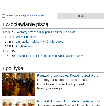
Znam i akceptuję
regulamin portalu
włocławianie piszą
Wczoraj przechodząc przez park na Słodowie..
11:38 Nd.
Wszystko umiera
11:17 Śr.
z gniazdami ptaków Na żytniej obok..
07:23 Śr.
Czytaliście już :..
12:47 Pt.
..
05:15 Cz.
PO politologii . PO remontowcu Wojtkowskim mamy..
07:13 Wt.
polityka
Pogrzeb praw kobiet. Protest przed biurem
poselskim PiS
Protesty na ulicach polskich miast, to
konsekwencje wyroku Trybunału
Konstytucyjnego,..
Radni PiS o wnioskach do budżetu miasta
na 2021 rok
28 września radni Prawa i Sprawiedliwości