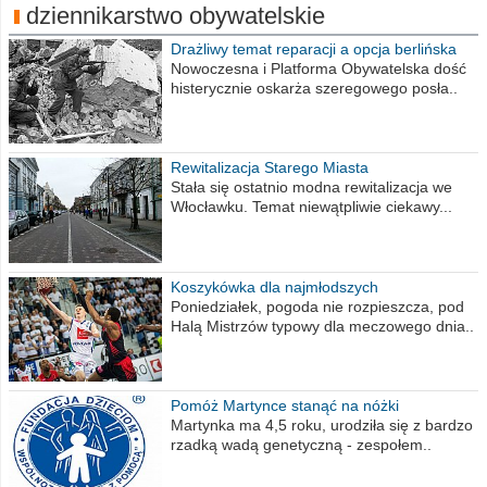
dziennikarstwo obywatelskie
Drażliwy temat reparacji a opcja berlińska
Nowoczesna i Platforma Obywatelska dość
histerycznie oskarża szeregowego posła..
Rewitalizacja Starego Miasta
Stała się ostatnio modna rewitalizacja we
Włocławku. Temat niewątpliwie ciekawy...
Koszykówka dla najmłodszych
Poniedziałek, pogoda nie rozpieszcza, pod
Halą Mistrzów typowy dla meczowego dnia..
Pomóż Martynce stanąć na nóżki
Martynka ma 4,5 roku, urodziła się z bardzo
rzadką wadą genetyczną - zespołem..