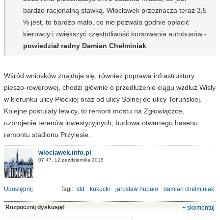
bardzo racjonalną stawką. Włocławek przeznacza teraz 3,5
% jest, to bardzo mało, co nie pozwala godnie opłacić
kierowcy i zwiększyć częstotliwość kursowania autobusów -
powiedział radny Damian Chełminiak
Wśród wniosków znajduje się, również poprawa infrastruktury
pieszo-rowerowej, chodzi głównie o przedłużenie ciągu wzdłuż Wisły
w kierunku ulicy Płockiej oraz od ulicy Solnej do ulicy Toruńskiej.
Kolejne postulaty lewicy, to remont mostu na Zgłowiączce,
uzbrojenie terenów inwestycyjnych, budowa otwartego basenu,
remontu stadionu Przylesie.
wloclawek.info.pl
07:47, 12 października 2018
Udostępnij
Tagi:
sld
kukucki
jarosław hupało
damian chełminiak
Rozpocznij dyskusję!
+ skomentuj