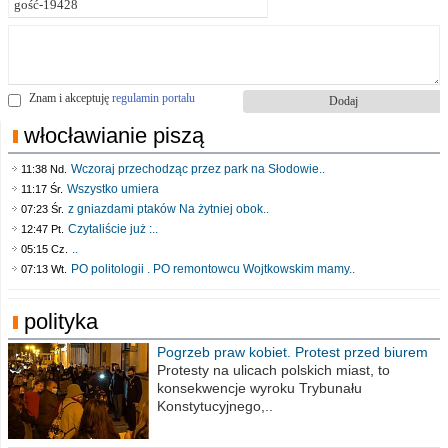
Znam i akceptuję
regulamin portalu
włocławianie piszą
Wczoraj przechodząc przez park na Słodowie..
11:38 Nd.
Wszystko umiera
11:17 Śr.
z gniazdami ptaków Na żytniej obok..
07:23 Śr.
Czytaliście już :..
12:47 Pt.
..
05:15 Cz.
PO politologii . PO remontowcu Wojtkowskim mamy..
07:13 Wt.
polityka
Pogrzeb praw kobiet. Protest przed biurem
poselskim PiS
Protesty na ulicach polskich miast, to
konsekwencje wyroku Trybunału
Konstytucyjnego,..