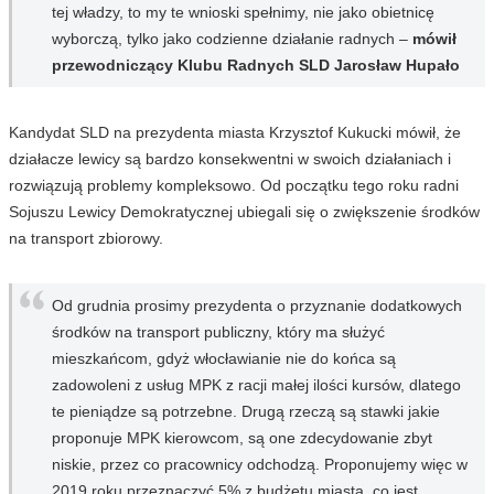
tej władzy, to my te wnioski spełnimy, nie jako obietnicę
wyborczą, tylko jako codzienne działanie radnych –
mówił
przewodniczący Klubu Radnych SLD Jarosław Hupało
Kandydat SLD na prezydenta miasta Krzysztof Kukucki mówił, że
działacze lewicy są bardzo konsekwentni w swoich działaniach i
rozwiązują problemy kompleksowo. Od początku tego roku radni
Sojuszu Lewicy Demokratycznej ubiegali się o zwiększenie środków
na transport zbiorowy.
Od grudnia prosimy prezydenta o przyznanie dodatkowych
środków na transport publiczny, który ma służyć
mieszkańcom, gdyż włocławianie nie do końca są
zadowoleni z usług MPK z racji małej ilości kursów, dlatego
te pieniądze są potrzebne. Drugą rzeczą są stawki jakie
proponuje MPK kierowcom, są one zdecydowanie zbyt
niskie, przez co pracownicy odchodzą. Proponujemy więc w
2019 roku przeznaczyć 5% z budżetu miasta, co jest