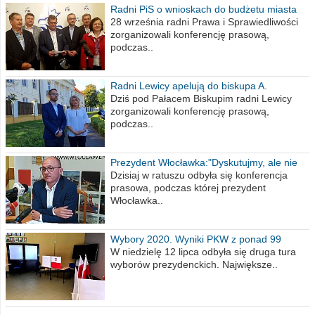
Radni PiS o wnioskach do budżetu miasta
na 2021 rok
28 września radni Prawa i Sprawiedliwości
zorganizowali konferencję prasową,
podczas..
Radni Lewicy apelują do biskupa A.
Wiesława Meringa
Dziś pod Pałacem Biskupim radni Lewicy
zorganizowali konferencję prasową,
podczas..
Prezydent Włocławka:"Dyskutujmy, ale nie
obrażajmy się”
Dzisiaj w ratuszu odbyła się konferencja
prasowa, podczas której prezydent
Włocławka..
Wybory 2020. Wyniki PKW z ponad 99
procent obwodów
W niedzielę 12 lipca odbyła się druga tura
wyborów prezydenckich. Największe..