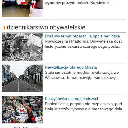
wyborów prezydenckich. Największe..
dziennikarstwo obywatelskie
Drażliwy temat reparacji a opcja berlińska
Nowoczesna i Platforma Obywatelska dość
histerycznie oskarża szeregowego posła..
Rewitalizacja Starego Miasta
Stała się ostatnio modna rewitalizacja we
Włocławku. Temat niewątpliwie ciekawy...
Koszykówka dla najmłodszych
Poniedziałek, pogoda nie rozpieszcza, pod
Halą Mistrzów typowy dla meczowego dnia..