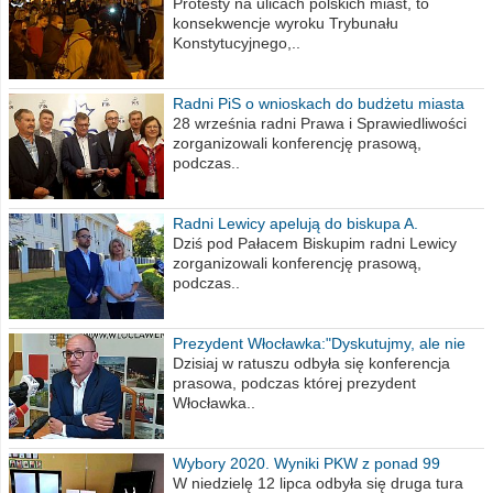
poselskim PiS
Protesty na ulicach polskich miast, to
konsekwencje wyroku Trybunału
Konstytucyjnego,..
Radni PiS o wnioskach do budżetu miasta
na 2021 rok
28 września radni Prawa i Sprawiedliwości
zorganizowali konferencję prasową,
podczas..
Radni Lewicy apelują do biskupa A.
Wiesława Meringa
Dziś pod Pałacem Biskupim radni Lewicy
zorganizowali konferencję prasową,
podczas..
Prezydent Włocławka:"Dyskutujmy, ale nie
obrażajmy się”
Dzisiaj w ratuszu odbyła się konferencja
prasowa, podczas której prezydent
Włocławka..
Wybory 2020. Wyniki PKW z ponad 99
procent obwodów
W niedzielę 12 lipca odbyła się druga tura