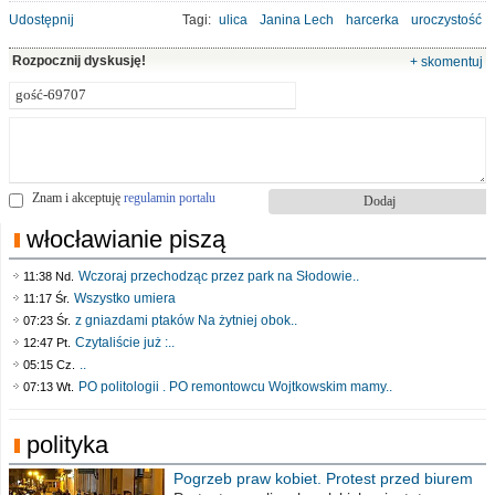
Udostępnij
Tagi:
ulica
Janina Lech
harcerka
uroczystość
Rozpocznij dyskusję!
+ skomentuj
Znam i akceptuję
regulamin portalu
włocławianie piszą
Wczoraj przechodząc przez park na Słodowie..
11:38 Nd.
Wszystko umiera
11:17 Śr.
z gniazdami ptaków Na żytniej obok..
07:23 Śr.
Czytaliście już :..
12:47 Pt.
..
05:15 Cz.
PO politologii . PO remontowcu Wojtkowskim mamy..
07:13 Wt.
polityka
Pogrzeb praw kobiet. Protest przed biurem