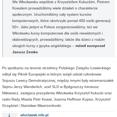
We Włocławsku wspólnie z Krzysztofem Kukuckim, Piotrem
Kowalem prowadziliśmy wiele działań o charakterze
społecznym. Uruchomiliśmy cały system kursów
komputerowych, które ukończyło ponad 400 osób generacji
50+. Jako jedyni w Polsce zorganizowaliśmy, też we
Włocławku kursy komputerowe dla osób niewidomych i
słabowidzących, prowadziliśmy, także dla dzieci z rodzin
ubogich kursy z języka angielskiego –
mówił europoseł
Janusz Zemke
Po spotkaniu na terenie strzelnicy Polskiego Związku Łowieckiego
odbył się Piknik Europejski w którym wzięli udział członkowie
Sojuszu Lewicy Demokratycznej, między innymi były wicemarszałek
Sejmu Jerzy Wenderlich, szef SLD w Bydgoszczy Ireneusz
Nitkiewicz, zastępca prezydenta Włocławka Krzysztof Kukucki oraz
radni Rady Miasta Piotr Kowal, Joanna Hoffman Kupisz, Krzysztof
Grządziel i Stanisław Wawrzonkoski.
wloclawek.info.pl