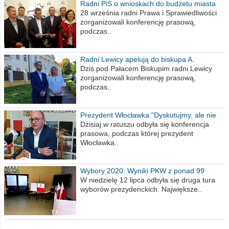
Radni PiS o wnioskach do budżetu miasta
na 2021 rok
28 września radni Prawa i Sprawiedliwości
zorganizowali konferencję prasową,
podczas..
Radni Lewicy apelują do biskupa A.
Wiesława Meringa
Dziś pod Pałacem Biskupim radni Lewicy
zorganizowali konferencję prasową,
podczas..
Prezydent Włocławka:"Dyskutujmy, ale nie
obrażajmy się”
Dzisiaj w ratuszu odbyła się konferencja
prasowa, podczas której prezydent
Włocławka..
Wybory 2020. Wyniki PKW z ponad 99
procent obwodów
W niedzielę 12 lipca odbyła się druga tura
wyborów prezydenckich. Największe..