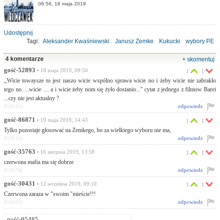
06:56, 18 maja 2019
Udostępnij
Tagi:
Aleksander Kwaśniewski
Janusz Zemke
Kukucki
wybory PE
SLD
Włocławek
4 komentarze
+ skomentuj
gość-52893
• 18 maja 2019, 09:50
1
1
,,Wicie towaysze to jest naszo wicie wspólno sprawa wicie no i żeby wicie nie zabrakło
tego no ....wicie .... a i wicie żeby nom się żyło dostanio...'' cytat z jednego z filmow Barei
...czy nie jest aktualny ?
odpowiedz
ID:81133
gość-86871
• 19 maja 2019, 14:43
1
1
Tylko pozostaje głosować na Zemkego, bo za wielkiego wyboru nie ma,
odpowiedz
ID:81135
gość-35763
• 16 sierpnia 2019, 13:58
1
1
czerwona mafia ma się dobrze
odpowiedz
ID:81788
gość-30431
• 12 września 2019, 09:10
1
1
Czerwona zaraza w "swoim "mieście!!!
odpowiedz
ID:81919