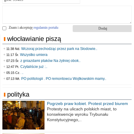
Znam i akceptuję
regulamin portalu
włocławianie piszą
Wczoraj przechodząc przez park na Słodowie..
11:38 Nd.
Wszystko umiera
11:17 Śr.
z gniazdami ptaków Na żytniej obok..
07:23 Śr.
Czytaliście już :..
12:47 Pt.
..
05:15 Cz.
PO politologii . PO remontowcu Wojtkowskim mamy..
07:13 Wt.
polityka
Pogrzeb praw kobiet. Protest przed biurem
poselskim PiS
Protesty na ulicach polskich miast, to
konsekwencje wyroku Trybunału
Konstytucyjnego,..