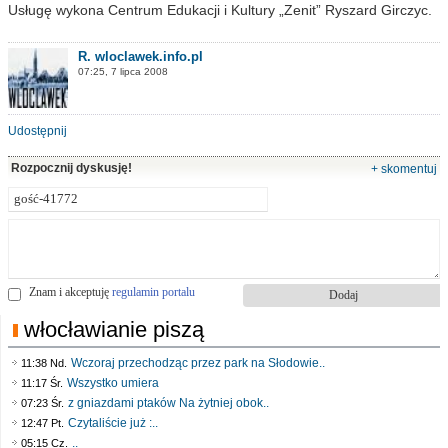
Usługę wykona Centrum Edukacji i Kultury „Zenit” Ryszard Girczyc.
R. wloclawek.info.pl
07:25, 7 lipca 2008
Udostępnij
Rozpocznij dyskusję!
+ skomentuj
Znam i akceptuję
regulamin portalu
włocławianie piszą
Wczoraj przechodząc przez park na Słodowie..
11:38 Nd.
Wszystko umiera
11:17 Śr.
z gniazdami ptaków Na żytniej obok..
07:23 Śr.
Czytaliście już :..
12:47 Pt.
..
05:15 Cz.