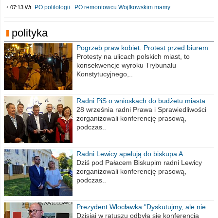
PO politologii . PO remontowcu Wojtkowskim mamy..
07:13 Wt.
polityka
Pogrzeb praw kobiet. Protest przed biurem
poselskim PiS
Protesty na ulicach polskich miast, to
konsekwencje wyroku Trybunału
Konstytucyjnego,..
Radni PiS o wnioskach do budżetu miasta
na 2021 rok
28 września radni Prawa i Sprawiedliwości
zorganizowali konferencję prasową,
podczas..
Radni Lewicy apelują do biskupa A.
Wiesława Meringa
Dziś pod Pałacem Biskupim radni Lewicy
zorganizowali konferencję prasową,
podczas..
Prezydent Włocławka:"Dyskutujmy, ale nie
obrażajmy się”
Dzisiaj w ratuszu odbyła się konferencja