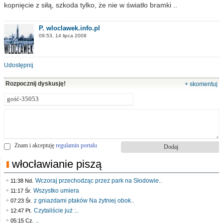
kopnięcie z siłą, szkoda tylko, że nie w światło bramki ..
P. wloclawek.info.pl
09:53, 14 lipca 2008
Udostępnij
Rozpocznij dyskusję!
+ skomentuj
Znam i akceptuję
regulamin portalu
włocławianie piszą
Wczoraj przechodząc przez park na Słodowie..
11:38 Nd.
Wszystko umiera
11:17 Śr.
z gniazdami ptaków Na żytniej obok..
07:23 Śr.
Czytaliście już :..
12:47 Pt.
..
05:15 Cz.