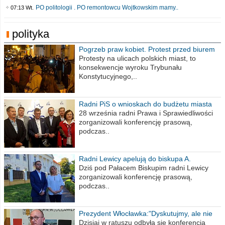
PO politologii . PO remontowcu Wojtkowskim mamy..
07:13 Wt.
polityka
Pogrzeb praw kobiet. Protest przed biurem
poselskim PiS
Protesty na ulicach polskich miast, to
konsekwencje wyroku Trybunału
Konstytucyjnego,..
Radni PiS o wnioskach do budżetu miasta
na 2021 rok
28 września radni Prawa i Sprawiedliwości
zorganizowali konferencję prasową,
podczas..
Radni Lewicy apelują do biskupa A.
Wiesława Meringa
Dziś pod Pałacem Biskupim radni Lewicy
zorganizowali konferencję prasową,
podczas..
Prezydent Włocławka:"Dyskutujmy, ale nie
obrażajmy się”
Dzisiaj w ratuszu odbyła się konferencja