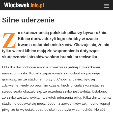
Silne uderzenie
Z
e skutecznością polskich piłkarzy bywa różnie.
Kibice doświadczyli tego choćby w czasie
trwania ostatnich mistrzostw. Okazuje się, że nie
tylko wierni kibice mają złe wspomnienia dotyczące
skuteczności strzałów w okno bramki przeciwnika.
Od kilku dni podobne emocje towarzyszą jednej z mieszkanek
naszego miasta. Kobieta zaparkowała samochód na parkingu
graniczącym ze stadionem przy ul.Chopina. Jakież było jej
zdziwienie, kiedy po pewnym czasie, kiedy chciała skorzystać ze
swego seata okazało się, że przednia szyba jest wybita. Ustalono,
że szyba została wybita na skutek uderzenia piłką. Kilka dni temu na
stadionie odbywał się mecz. Jeden z zawodników tak mocno kopnął
piłkę, że ta wyleciała poza boisko i uderzyła w samochód. No cóż-