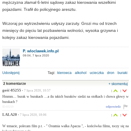
mężczyzna złamał 6-letni sądowy zakaz kierowania wszelkimi
pojazdami. Trafił do policyjnego aresztu.
Wczoraj po wytrzeźwieniu usłyszy zarzuty. Grozi mu od trzech
miesięcy do pięciu lat pozbawienia wolności, wysoka grzywna i
kolejny zakaz kierowania pojazdami.
P. wloclawek.info.pl
09:04, 7 lipca 2020
Udostępnij
Tagi:
kierowca
alkohol
ucieczka
dron
buraki
2 komentarze
+ skomentuj
gość-85255
• 7 lipca 2020, 10:57
1
1
Hmmm.... burak w burakach ....a ilu takich buraków siedzi na stołkach i chowa głowy w
burakach ?
odpowiedz
ID:83219
LALA20
• 7 lipca 2020, 18:06
1
1
W temacie, polecam film p.t. - '' Ostatnia walka Apacza '', - końcówka filmu, toczy się na