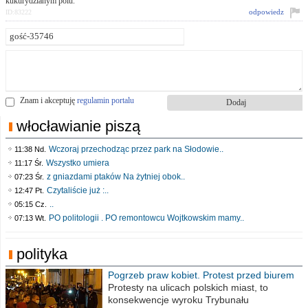
kukurydzianym polu.
odpowiedz
ID:83222
Znam i akceptuję
regulamin portalu
włocławianie piszą
Wczoraj przechodząc przez park na Słodowie..
11:38 Nd.
Wszystko umiera
11:17 Śr.
z gniazdami ptaków Na żytniej obok..
07:23 Śr.
Czytaliście już :..
12:47 Pt.
..
05:15 Cz.
PO politologii . PO remontowcu Wojtkowskim mamy..
07:13 Wt.
polityka
Pogrzeb praw kobiet. Protest przed biurem
poselskim PiS
Protesty na ulicach polskich miast, to
konsekwencje wyroku Trybunału