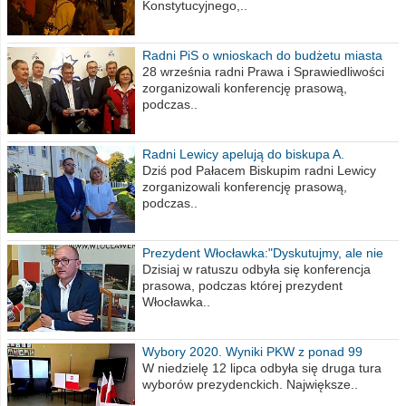
Konstytucyjnego,..
Radni PiS o wnioskach do budżetu miasta
na 2021 rok
28 września radni Prawa i Sprawiedliwości
zorganizowali konferencję prasową,
podczas..
Radni Lewicy apelują do biskupa A.
Wiesława Meringa
Dziś pod Pałacem Biskupim radni Lewicy
zorganizowali konferencję prasową,
podczas..
Prezydent Włocławka:"Dyskutujmy, ale nie
obrażajmy się”
Dzisiaj w ratuszu odbyła się konferencja
prasowa, podczas której prezydent
Włocławka..
Wybory 2020. Wyniki PKW z ponad 99
procent obwodów
W niedzielę 12 lipca odbyła się druga tura
wyborów prezydenckich. Największe..