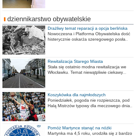
dziennikarstwo obywatelskie
Drażliwy temat reparacji a opcja berlińska
Nowoczesna i Platforma Obywatelska dość
histerycznie oskarża szeregowego posła..
Rewitalizacja Starego Miasta
Stała się ostatnio modna rewitalizacja we
Włocławku. Temat niewątpliwie ciekawy...
Koszykówka dla najmłodszych
Poniedziałek, pogoda nie rozpieszcza, pod
Halą Mistrzów typowy dla meczowego dnia..
Pomóż Martynce stanąć na nóżki
Martynka ma 4,5 roku, urodziła się z bardzo