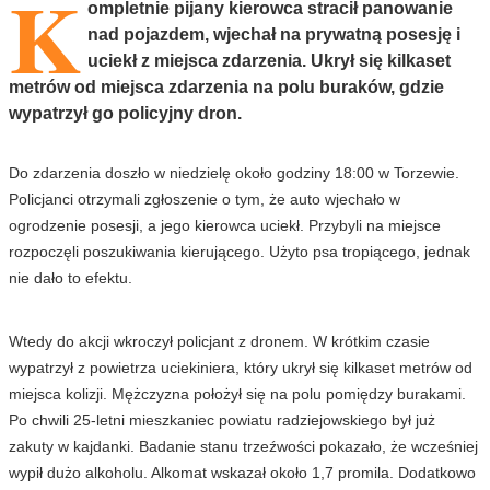
K
ompletnie pijany kierowca stracił panowanie
nad pojazdem, wjechał na prywatną posesję i
uciekł z miejsca zdarzenia. Ukrył się kilkaset
metrów od miejsca zdarzenia na polu buraków, gdzie
wypatrzył go policyjny dron.
Do zdarzenia doszło w niedzielę około godziny 18:00 w Torzewie.
Policjanci otrzymali zgłoszenie o tym, że auto wjechało w
ogrodzenie posesji, a jego kierowca uciekł. Przybyli na miejsce
rozpoczęli poszukiwania kierującego. Użyto psa tropiącego, jednak
nie dało to efektu.
Wtedy do akcji wkroczył policjant z dronem. W krótkim czasie
wypatrzył z powietrza uciekiniera, który ukrył się kilkaset metrów od
miejsca kolizji. Mężczyzna położył się na polu pomiędzy burakami.
Po chwili 25-letni mieszkaniec powiatu radziejowskiego był już
zakuty w kajdanki. Badanie stanu trzeźwości pokazało, że wcześniej
wypił dużo alkoholu. Alkomat wskazał około 1,7 promila. Dodatkowo