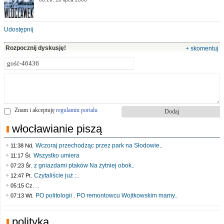
Udostępnij
Rozpocznij dyskusję!
+ skomentuj
Znam i akceptuję
regulamin portalu
włocławianie piszą
Wczoraj przechodząc przez park na Słodowie..
11:38 Nd.
Wszystko umiera
11:17 Śr.
z gniazdami ptaków Na żytniej obok..
07:23 Śr.
Czytaliście już :..
12:47 Pt.
..
05:15 Cz.
PO politologii . PO remontowcu Wojtkowskim mamy..
07:13 Wt.
polityka