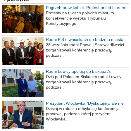
Pogrzeb praw kobiet. Protest przed biurem
poselskim PiS
Protesty na ulicach polskich miast, to
konsekwencje wyroku Trybunału
Konstytucyjnego,..
Radni PiS o wnioskach do budżetu miasta
na 2021 rok
28 września radni Prawa i Sprawiedliwości
zorganizowali konferencję prasową,
podczas..
Radni Lewicy apelują do biskupa A.
Wiesława Meringa
Dziś pod Pałacem Biskupim radni Lewicy
zorganizowali konferencję prasową,
podczas..
Prezydent Włocławka:"Dyskutujmy, ale nie
obrażajmy się”
Dzisiaj w ratuszu odbyła się konferencja
prasowa, podczas której prezydent
Włocławka..