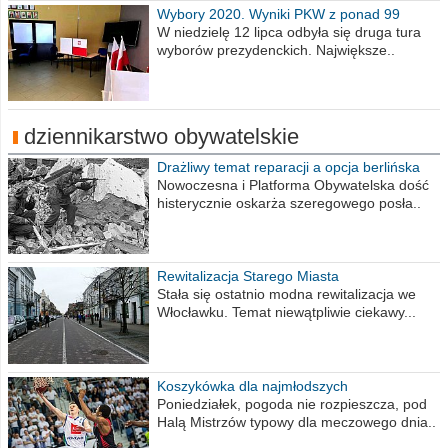
Wybory 2020. Wyniki PKW z ponad 99
procent obwodów
W niedzielę 12 lipca odbyła się druga tura
wyborów prezydenckich. Największe..
dziennikarstwo obywatelskie
Drażliwy temat reparacji a opcja berlińska
Nowoczesna i Platforma Obywatelska dość
histerycznie oskarża szeregowego posła..
Rewitalizacja Starego Miasta
Stała się ostatnio modna rewitalizacja we
Włocławku. Temat niewątpliwie ciekawy...
Koszykówka dla najmłodszych
Poniedziałek, pogoda nie rozpieszcza, pod
Halą Mistrzów typowy dla meczowego dnia..