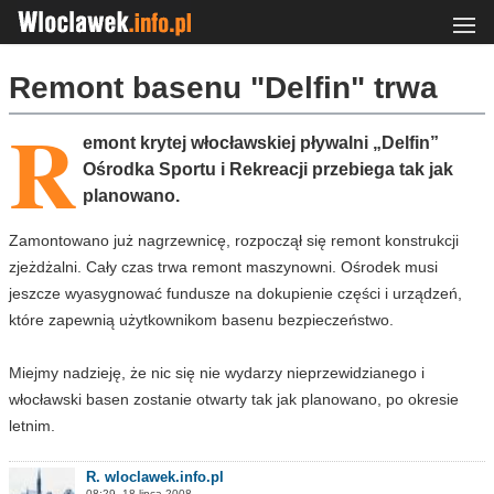
Remont basenu "Delfin" trwa
R
emont krytej włocławskiej pływalni „Delfin”
Ośrodka Sportu i Rekreacji przebiega tak jak
planowano.
Zamontowano już nagrzewnicę, rozpoczął się remont konstrukcji
zjeżdżalni. Cały czas trwa remont maszynowni. Ośrodek musi
jeszcze wyasygnować fundusze na dokupienie części i urządzeń,
które zapewnią użytkownikom basenu bezpieczeństwo.
Miejmy nadzieję, że nic się nie wydarzy nieprzewidzianego i
włocławski basen zostanie otwarty tak jak planowano, po okresie
letnim.
R. wloclawek.info.pl
08:29, 18 lipca 2008