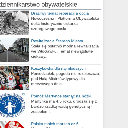
dziennikarstwo obywatelskie
Drażliwy temat reparacji a opcja
berlińska
Nowoczesna i Platforma Obywatelska
dość histerycznie oskarża
szeregowego posła..
Rewitalizacja Starego Miasta
Stała się ostatnio modna rewitalizacja
we Włocławku. Temat niewątpliwie
ciekawy...
Koszykówka dla najmłodszych
Poniedziałek, pogoda nie rozpieszcza,
pod Halą Mistrzów typowy dla
meczowego dnia..
Pomóż Martynce stanąć na nóżki
Martynka ma 4,5 roku, urodziła się z
bardzo rzadką wadą genetyczną -
zespołem..
Polska moich marzeń cz.6