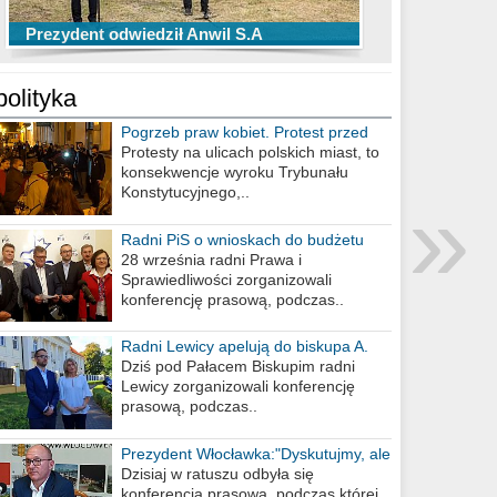
TOP 10 przechwytów Anwilu Włocławek
TOP 5 rzutów Anwilu Włocławek w BCL
Prezydent odwiedził Anwil S.A
w EBL w sezonie 2019/2020
w sezonie 2019/2020
polityka
Pogrzeb praw kobiet. Protest przed
biurem poselskim PiS
Protesty na ulicach polskich miast, to
konsekwencje wyroku Trybunału
»
Konstytucyjnego,..
Radni PiS o wnioskach do budżetu
miasta na 2021 rok
28 września radni Prawa i
Sprawiedliwości zorganizowali
konferencję prasową, podczas..
Radni Lewicy apelują do biskupa A.
Wiesława Meringa
Dziś pod Pałacem Biskupim radni
Lewicy zorganizowali konferencję
prasową, podczas..
Prezydent Włocławka:"Dyskutujmy, ale
nie obrażajmy się”
Dzisiaj w ratuszu odbyła się
konferencja prasowa, podczas której