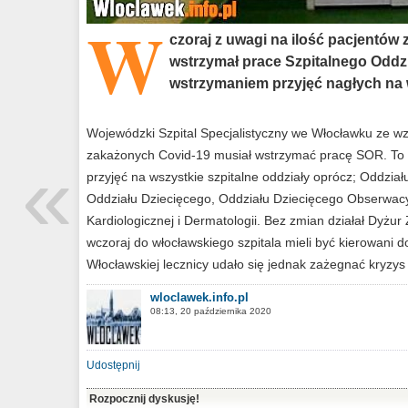
W
czoraj z uwagi na ilość pacjentów
wstrzymał prace Szpitalnego Oddz
wstrzymaniem przyjęć nagłych na w
Wojewódzki Szpital Specjalistyczny we Włocławku ze wz
«
zakażonych Covid-19 musiał wstrzymać pracę SOR. To 
przyjęć na wszystkie szpitalne oddziały oprócz; Oddzia
Oddziału Dziecięcego, Oddziału Dziecięcego Obserwacyj
Kardiologicznej i Dermatologii. Bez zmian działał Dyżur
wczoraj do włocławskiego szpitala mieli być kierowani do
Włocławskiej lecznicy udało się jednak zażegnać kryzy
wloclawek.info.pl
08:13, 20 października 2020
Udostępnij
Rozpocznij dyskusję!