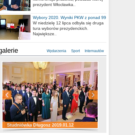
prezydent Włocławka..
Wybory 2020. Wyniki PKW z ponad 99
procent obwodów
W niedzielę 12 lipca odbyła się druga
tura wyborów prezydenckich.
Największe..
galerie
Wydarzenia
Sport
Internautów
Studniówka ZS Ekonomicznych
Studniówka Kopernik 2019.01.11
Studniówka LMK 2019.01.05
2019.01.05
Studniówka Długosz 2019.01.12
ZS Budowlanych 2019.01.12
Studniówka LZK 2019.01.11