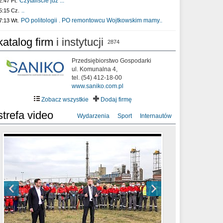
Czytaliście już :..
2:47 Pt.
..
5:15 Cz.
PO politologii . PO remontowcu Wojtkowskim mamy..
7:13 Wt.
katalog firm
i instytucji
2874
Przedsiębiorstwo Gospodarki
ul. Komunalna 4,
tel. (54) 412-18-00
www.saniko.com.pl
Zobacz wszystkie
Dodaj firmę
strefa video
Wydarzenia
Sport
Internautów
sixf33t .Last Year DRONE FOOTAGE
XXIII Sesja Rady Miasta Włocławek VIII
Ni To Ponk - W oczach mamy strach
Włocławek
kadencji w dniu 09.06.2020 r.