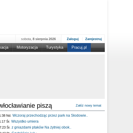
sobota,
8 sierpnia 2026
Zaloguj
Zarejestruj
kacja
Motoryzacja
Turystyka
Pracuj.pl
włocławianie piszą
Załóż nowy temat
Wczoraj przechodząc przez park na Słodowie..
1:38 Nd.
Wszystko umiera
1:17 Śr.
z gniazdami ptaków Na żytniej obok..
7:23 Śr.