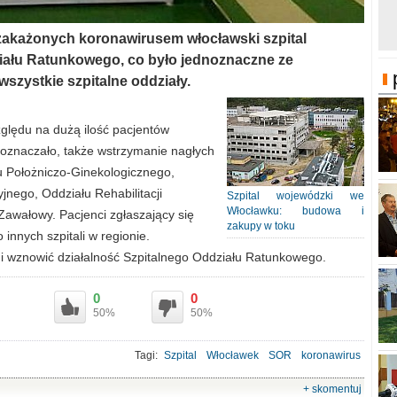
 zakażonych koronawirusem włocławski szpital
iału Ratunkowego, co było jednoznaczne ze
szystkie szpitalne oddziały.
ględu na dużą ilość pacjentów
oznaczało, także wstrzymanie nagłych
łu Położniczo-Ginekologicznego,
nego, Oddziału Rehabilitacji
Szpital wojewódzki we
Włocławku: budowa i
 Zawałowy. Pacjenci zgłaszający się
zakupy w toku
 innych szpitali w regionie.
s i wznowić działalność Szpitalnego Oddziału Ratunkowego.
0
0
50%
50%
Tagi:
Szpital
Włocławek
SOR
koronawirus
+ skomentuj