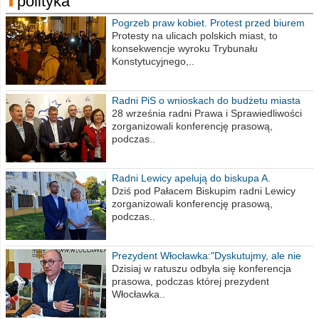
polityka
Pogrzeb praw kobiet. Protest przed biurem
poselskim PiS
Protesty na ulicach polskich miast, to
konsekwencje wyroku Trybunału
Konstytucyjnego,..
Radni PiS o wnioskach do budżetu miasta
na 2021 rok
28 września radni Prawa i Sprawiedliwości
zorganizowali konferencję prasową,
podczas..
Radni Lewicy apelują do biskupa A.
Wiesława Meringa
Dziś pod Pałacem Biskupim radni Lewicy
zorganizowali konferencję prasową,
podczas..
Prezydent Włocławka:"Dyskutujmy, ale nie
obrażajmy się”
Dzisiaj w ratuszu odbyła się konferencja
prasowa, podczas której prezydent
Włocławka..