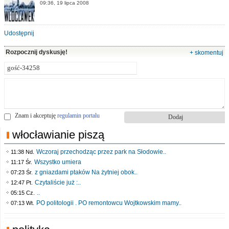
09:36, 19 lipca 2008
Udostępnij
Rozpocznij dyskusję!
+ skomentuj
Znam i akceptuję
regulamin portalu
włocławianie piszą
Wczoraj przechodząc przez park na Słodowie..
11:38 Nd.
Wszystko umiera
11:17 Śr.
z gniazdami ptaków Na żytniej obok..
07:23 Śr.
Czytaliście już :..
12:47 Pt.
..
05:15 Cz.
PO politologii . PO remontowcu Wojtkowskim mamy..
07:13 Wt.