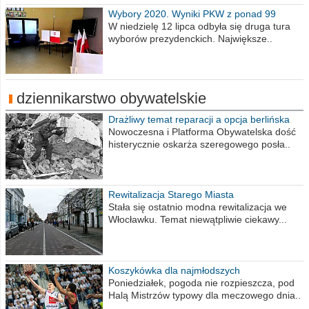
Wybory 2020. Wyniki PKW z ponad 99
procent obwodów
W niedzielę 12 lipca odbyła się druga tura
wyborów prezydenckich. Największe..
dziennikarstwo obywatelskie
Drażliwy temat reparacji a opcja berlińska
Nowoczesna i Platforma Obywatelska dość
histerycznie oskarża szeregowego posła..
Rewitalizacja Starego Miasta
Stała się ostatnio modna rewitalizacja we
Włocławku. Temat niewątpliwie ciekawy...
Koszykówka dla najmłodszych
Poniedziałek, pogoda nie rozpieszcza, pod
Halą Mistrzów typowy dla meczowego dnia..