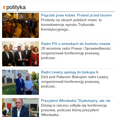
polityka
Pogrzeb praw kobiet. Protest przed biurem
poselskim PiS
Protesty na ulicach polskich miast, to
konsekwencje wyroku Trybunału
Konstytucyjnego,..
Radni PiS o wnioskach do budżetu miasta
na 2021 rok
28 września radni Prawa i Sprawiedliwości
zorganizowali konferencję prasową,
podczas..
Radni Lewicy apelują do biskupa A.
Wiesława Meringa
Dziś pod Pałacem Biskupim radni Lewicy
zorganizowali konferencję prasową,
podczas..
Prezydent Włocławka:"Dyskutujmy, ale nie
obrażajmy się”
Dzisiaj w ratuszu odbyła się konferencja
prasowa, podczas której prezydent
Włocławka..