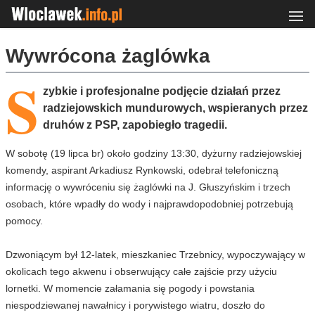
Wywrócona żaglówka
S
zybkie i profesjonalne podjęcie działań przez
radziejowskich mundurowych, wspieranych przez
druhów z PSP, zapobiegło tragedii.
W sobotę (19 lipca br) około godziny 13:30, dyżurny radziejowskiej
komendy, aspirant Arkadiusz Rynkowski, odebrał telefoniczną
informację o wywróceniu się żaglówki na J. Głuszyńskim i trzech
osobach, które wpadły do wody i najprawdopodobniej potrzebują
pomocy.
Dzwoniącym był 12-latek, mieszkaniec Trzebnicy, wypoczywający w
okolicach tego akwenu i obserwujący całe zajście przy użyciu
lornetki. W momencie załamania się pogody i powstania
niespodziewanej nawałnicy i porywistego wiatru, doszło do