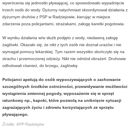
wywrócenia się jednostki pływającej, co spowodowało wypadnięcie
trzech osób do wody. Dyżurny natychmiast skoordynował działania z
dyżurnym druhów z PSP w Radziejowie, kierując w miejsce
zdarzenia poza policjantami, strażakami, załogę karetki pogotowia.
W wyniku działania w/w służb podjęto z wody, niedawną załogę
żaglówki. Okazało się, że nikt z tych osób nie doznał urazów i nie
wymagał pomocy lekarskiej. Tym razem wszystko skończyło się na
strachu i przemoczonej odzieży. Nikt nie odniósł obrażeń. Druhowie
odholowali również, do brzegu, żaglówkę.
Policjanci apelują do osób wypoczywających o zachowanie
szczególnych środków ostrożności, przewidywanie możliwości
wystąpienia zmiennej pogody, wyposażenie się w sprzęt
ratunkowy np., kapoki, które pozwolą na uniknięcie sytuacji
zagrażających życiu i zdrowiu korzystających ze sprzętu
pływającego.
Źródło: KPP Radziejów