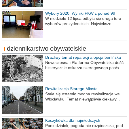
Wybory 2020. Wyniki PKW z ponad 99
procent obwodów
W niedzielę 12 lipca odbyła się druga tura
wyborów prezydenckich. Największe..
dziennikarstwo obywatelskie
Drażliwy temat reparacji a opcja berlińska
Nowoczesna i Platforma Obywatelska dość
histerycznie oskarża szeregowego posła..
Rewitalizacja Starego Miasta
Stała się ostatnio modna rewitalizacja we
Włocławku. Temat niewątpliwie ciekawy...
Koszykówka dla najmłodszych
Poniedziałek, pogoda nie rozpieszcza, pod