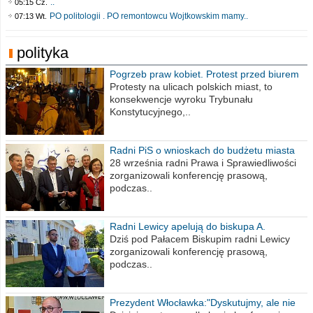
..
05:15 Cz.
PO politologii . PO remontowcu Wojtkowskim mamy..
07:13 Wt.
polityka
Pogrzeb praw kobiet. Protest przed biurem
poselskim PiS
Protesty na ulicach polskich miast, to
konsekwencje wyroku Trybunału
Konstytucyjnego,..
Radni PiS o wnioskach do budżetu miasta
na 2021 rok
28 września radni Prawa i Sprawiedliwości
zorganizowali konferencję prasową,
podczas..
Radni Lewicy apelują do biskupa A.
Wiesława Meringa
Dziś pod Pałacem Biskupim radni Lewicy
zorganizowali konferencję prasową,
podczas..
Prezydent Włocławka:"Dyskutujmy, ale nie