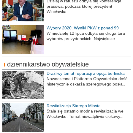
obrażajmy się”
Dzisiaj w ratuszu odbyła się konferencja
prasowa, podczas której prezydent
Włocławka..
Wybory 2020. Wyniki PKW z ponad 99
procent obwodów
W niedzielę 12 lipca odbyła się druga tura
wyborów prezydenckich. Największe..
dziennikarstwo obywatelskie
Drażliwy temat reparacji a opcja berlińska
Nowoczesna i Platforma Obywatelska dość
histerycznie oskarża szeregowego posła..
Rewitalizacja Starego Miasta
Stała się ostatnio modna rewitalizacja we
Włocławku. Temat niewątpliwie ciekawy...