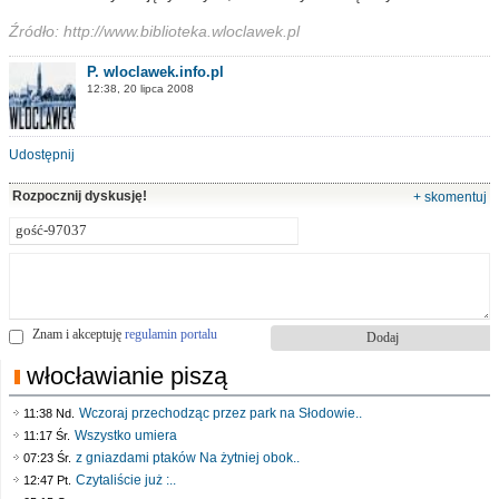
Źródło: http://www.biblioteka.wloclawek.pl
P. wloclawek.info.pl
12:38, 20 lipca 2008
Udostępnij
Rozpocznij dyskusję!
+ skomentuj
Znam i akceptuję
regulamin portalu
włocławianie piszą
Wczoraj przechodząc przez park na Słodowie..
11:38 Nd.
Wszystko umiera
11:17 Śr.
z gniazdami ptaków Na żytniej obok..
07:23 Śr.
Czytaliście już :..
12:47 Pt.