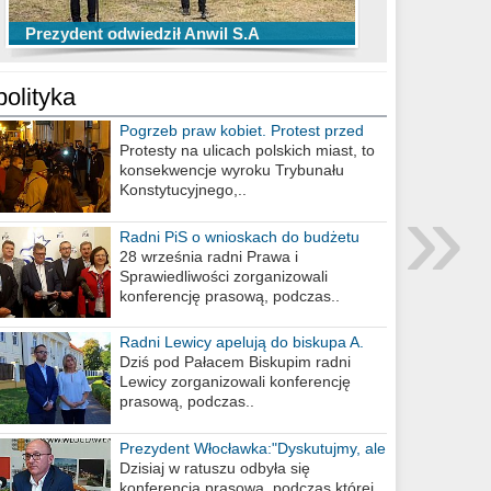
TOP 10 przechwytów Anwilu Włocławek
TOP 5 rzutów Anwilu Włocławek w BCL
Prezydent odwiedził Anwil S.A
w EBL w sezonie 2019/2020
w sezonie 2019/2020
polityka
Pogrzeb praw kobiet. Protest przed
biurem poselskim PiS
Protesty na ulicach polskich miast, to
konsekwencje wyroku Trybunału
»
Konstytucyjnego,..
Radni PiS o wnioskach do budżetu
miasta na 2021 rok
28 września radni Prawa i
Sprawiedliwości zorganizowali
konferencję prasową, podczas..
Radni Lewicy apelują do biskupa A.
Wiesława Meringa
Dziś pod Pałacem Biskupim radni
Lewicy zorganizowali konferencję
prasową, podczas..
Prezydent Włocławka:"Dyskutujmy, ale
nie obrażajmy się”
Dzisiaj w ratuszu odbyła się
konferencja prasowa, podczas której