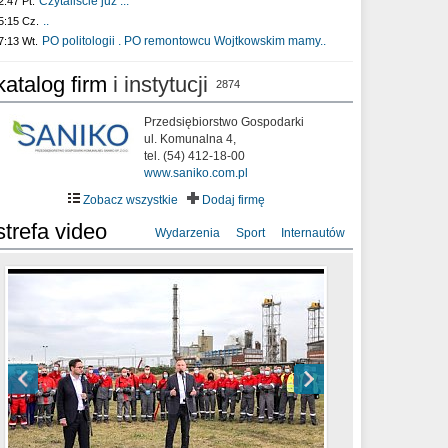
Czytaliście już :..
2:47 Pt.
..
5:15 Cz.
PO politologii . PO remontowcu Wojtkowskim mamy..
7:13 Wt.
katalog firm
i instytucji
2874
Przedsiębiorstwo Gospodarki
ul. Komunalna 4,
tel. (54) 412-18-00
www.saniko.com.pl
Zobacz wszystkie
Dodaj firmę
strefa video
Wydarzenia
Sport
Internautów
sixf33t .Last Year DRONE FOOTAGE
XXIII Sesja Rady Miasta Włocławek VIII
Ni To Ponk - W oczach mamy strach
Włocławek
kadencji w dniu 09.06.2020 r.