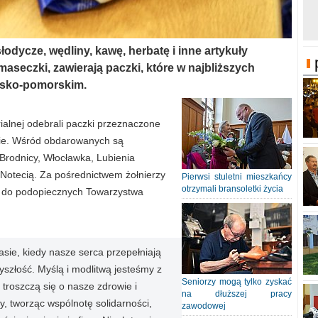
odycze, wędliny, kawę, herbatę i inne artykuły
maseczki, zawierają paczki, które w najbliższych
wsko-pomorskim.
ialnej odebrali paczki przeznaczone
ie. Wśród obdarowanych są
Brodnicy, Włocławka, Lubienia
Notecią. Za pośrednictwem żołnierzy
Pierwsi stuletni mieszkańcy
otrzymali bransoletki życia
że do podopiecznych Towarzystwa
sie, kiedy nasze serca przepełniają
zyszłość. Myślą i modlitwą jesteśmy z
Seniorzy mogą tylko zyskać
 troszczą się o nasze zdrowie i
na dłuższej pracy
 tworząc wspólnotę solidarności,
zawodowej