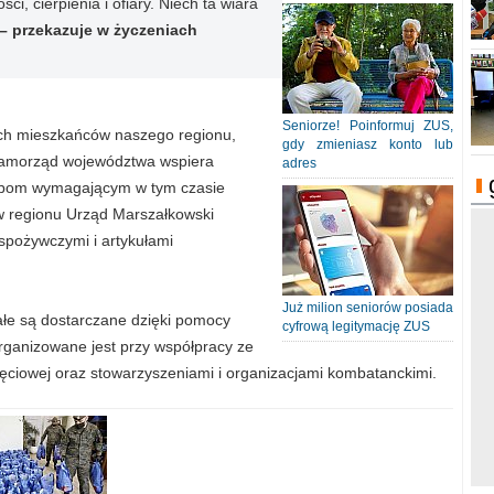
i, cierpienia i ofiary. Niech ta wiara
– przekazuje w życzeniach
Seniorze! Poinformuj ZUS,
zych mieszkańców naszego regionu,
gdy zmieniasz konto lub
 Samorząd województwa wspiera
adres
sobom wymagającym w tym czasie
w regionu Urząd Marszałkowski
 spożywczymi i artykułami
Już milion seniorów posiada
ałe są dostarczane dzięki pomocy
cyfrową legitymację ZUS
organizowane jest przy współpracy ze
jęciowej oraz stowarzyszeniami i organizacjami kombatanckimi.