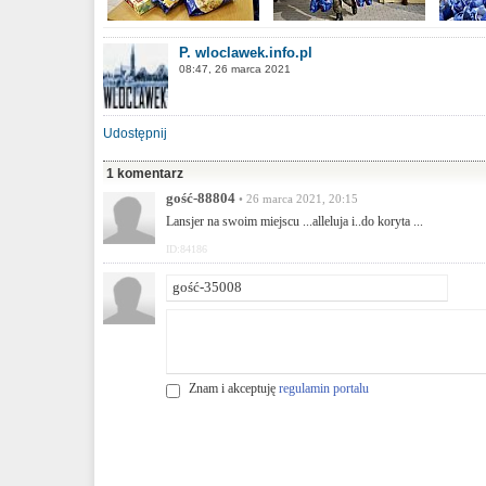
P. wloclawek.info.pl
08:47, 26 marca 2021
Udostępnij
1 komentarz
gość-88804
• 26 marca 2021, 20:15
Lansjer na swoim miejscu ...alleluja i..do koryta ...
ID:84186
Znam i akceptuję
regulamin portalu