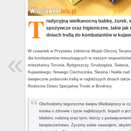
T
radycyjną wielkanocną babkę, żurek, sł
spożywcze oraz higieniczne, takie jak 
dniach trafią do kombatantów w kuja
«
W czwartek w Przysieku żołnierze Wojsk Obrony Terytor
dla kombatantów mieszkających w naszym województw
mieszkańcy Torunia, Bydgoszczy, Grudziądza, Świecia, 
Kujawskiego, Nowego Ciechocinka, Ślesina i Nakła nad 
świąteczne podarunki trafią w najbliższych dniach tak
Rodziców Dzieci Specjalnej Troski w Brodnicy.
Obchodzimy tegoroczne święta Wielkiejnocy w cza
troska o zdrowie i życie najbliższych, bojaźń o pr
bliskimi, rodziną oraz tymi, którzy z poświęceniem
bezpieczeństwo. Życzmy sobie nawzajem, abyśmy,