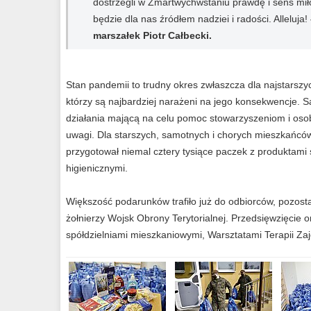
dostrzegli w Zmartwychwstaniu prawdę i sens miłośc
będzie dla nas źródłem nadziei i radości. Alleluja!
marszałek Piotr Całbecki.
Stan pandemii to trudny okres zwłaszcza dla najstars
którzy są najbardziej narażeni na jego konsekwencje.
działania mającą na celu pomoc stowarzyszeniom i o
uwagi. Dla starszych, samotnych i chorych mieszkańcó
przygotował niemal cztery tysiące paczek z produktami
higienicznymi.
Większość podarunków trafiło już do odbiorców, pozost
żołnierzy Wojsk Obrony Terytorialnej. Przedsięwzięcie 
spółdzielniami mieszkaniowymi, Warsztatami Terapii Za