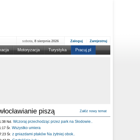
sobota,
8 sierpnia 2026
Zaloguj
Zarejestruj
kacja
Motoryzacja
Turystyka
Pracuj.pl
włocławianie piszą
Załóż nowy temat
Wczoraj przechodząc przez park na Słodowie..
1:38 Nd.
Wszystko umiera
1:17 Śr.
z gniazdami ptaków Na żytniej obok..
7:23 Śr.