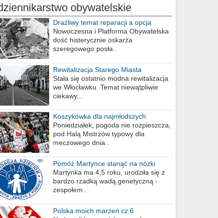
dziennikarstwo obywatelskie
Drażliwy temat reparacji a opcja
berlińska
Nowoczesna i Platforma Obywatelska
dość histerycznie oskarża
szeregowego posła..
Rewitalizacja Starego Miasta
Stała się ostatnio modna rewitalizacja
we Włocławku. Temat niewątpliwie
ciekawy...
Koszykówka dla najmłodszych
Poniedziałek, pogoda nie rozpieszcza,
pod Halą Mistrzów typowy dla
meczowego dnia..
Pomóż Martynce stanąć na nóżki
Martynka ma 4,5 roku, urodziła się z
bardzo rzadką wadą genetyczną -
zespołem..
Polska moich marzeń cz.6