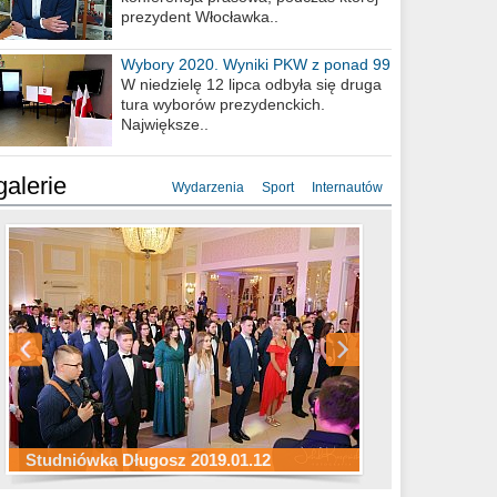
prezydent Włocławka..
Wybory 2020. Wyniki PKW z ponad 99
procent obwodów
W niedzielę 12 lipca odbyła się druga
tura wyborów prezydenckich.
Największe..
galerie
Wydarzenia
Sport
Internautów
Studniówka ZS Ekonomicznych
Studniówka Kopernik 2019.01.11
Studniówka LMK 2019.01.05
2019.01.05
Studniówka Długosz 2019.01.12
ZS Budowlanych 2019.01.12
Studniówka LZK 2019.01.11