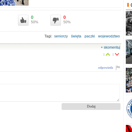
0
0
50%
50%
Tagi:
seniorzy
święta
paczki
wojewodztwo
+ skomentuj
1
1
odpowiedz