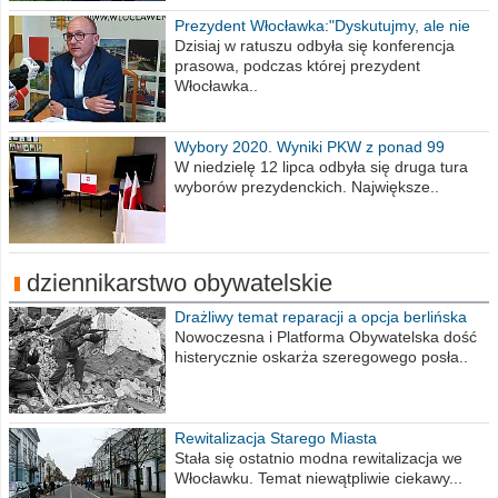
Prezydent Włocławka:"Dyskutujmy, ale nie
obrażajmy się”
Dzisiaj w ratuszu odbyła się konferencja
prasowa, podczas której prezydent
Włocławka..
Wybory 2020. Wyniki PKW z ponad 99
procent obwodów
W niedzielę 12 lipca odbyła się druga tura
wyborów prezydenckich. Największe..
dziennikarstwo obywatelskie
Drażliwy temat reparacji a opcja berlińska
Nowoczesna i Platforma Obywatelska dość
histerycznie oskarża szeregowego posła..
Rewitalizacja Starego Miasta
Stała się ostatnio modna rewitalizacja we
Włocławku. Temat niewątpliwie ciekawy...