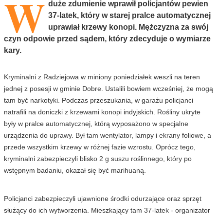
W
duże zdumienie wprawił policjantów pewien
37-latek, który w starej pralce automatycznej
uprawiał krzewy konopi. Mężczyzna za swój
czyn odpowie przed sądem, który zdecyduje o wymiarze
kary.
Kryminalni z Radziejowa w miniony poniedziałek weszli na teren
jednej z posesji w gminie Dobre. Ustalili bowiem wcześniej, że mogą
tam być narkotyki. Podczas przeszukania, w garażu policjanci
natrafili na doniczki z krzewami konopi indyjskich. Rośliny ukryte
były w pralce automatycznej, którą wyposażono w specjalne
urządzenia do uprawy. Był tam wentylator, lampy i ekrany foliowe, a
przede wszystkim krzewy w różnej fazie wzrostu. Oprócz tego,
kryminalni zabezpieczyli blisko 2 g suszu roślinnego, który po
wstępnym badaniu, okazał się być marihuaną.
Policjanci zabezpieczyli ujawnione środki odurzające oraz sprzęt
służący do ich wytworzenia. Mieszkający tam 37-latek - organizator