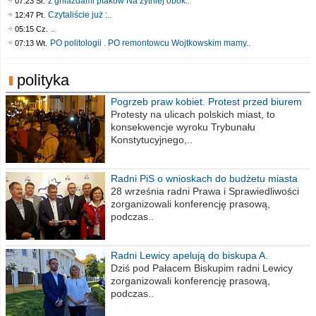
z gniazdami ptaków Na żytniej obok..
07:23 Śr.
Czytaliście już :..
12:47 Pt.
..
05:15 Cz.
PO politologii . PO remontowcu Wojtkowskim mamy..
07:13 Wt.
polityka
Pogrzeb praw kobiet. Protest przed biurem
poselskim PiS
Protesty na ulicach polskich miast, to
konsekwencje wyroku Trybunału
Konstytucyjnego,..
Radni PiS o wnioskach do budżetu miasta
na 2021 rok
28 września radni Prawa i Sprawiedliwości
zorganizowali konferencję prasową,
podczas..
Radni Lewicy apelują do biskupa A.
Wiesława Meringa
Dziś pod Pałacem Biskupim radni Lewicy
zorganizowali konferencję prasową,
podczas..