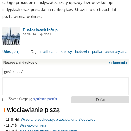
całego procederu - usłyszał zarzuty uprawy krzewów konopi
indyjskich oraz posiadania narkotyków. Grozi mu do trzech lat
pozbawienia wolności.
P. wloclawek.info.pl
09:29, 20 maja 2021
Udostępnij
Tagi:
marihuana
krzewy
hodowla
pralka
automatyczna
Rozpocznij dyskusję!
+ skomentuj
Znam i akceptuję
regulamin portalu
włocławianie piszą
Wczoraj przechodząc przez park na Słodowie..
11:38 Nd.
Wszystko umiera
11:17 Śr.