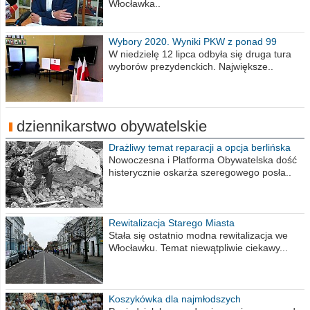
Włocławka..
Wybory 2020. Wyniki PKW z ponad 99
procent obwodów
W niedzielę 12 lipca odbyła się druga tura
wyborów prezydenckich. Największe..
dziennikarstwo obywatelskie
Drażliwy temat reparacji a opcja berlińska
Nowoczesna i Platforma Obywatelska dość
histerycznie oskarża szeregowego posła..
Rewitalizacja Starego Miasta
Stała się ostatnio modna rewitalizacja we
Włocławku. Temat niewątpliwie ciekawy...
Koszykówka dla najmłodszych