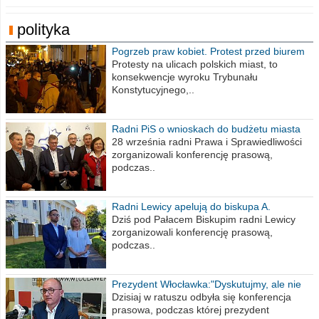
polityka
Pogrzeb praw kobiet. Protest przed biurem
poselskim PiS
Protesty na ulicach polskich miast, to
konsekwencje wyroku Trybunału
Konstytucyjnego,..
Radni PiS o wnioskach do budżetu miasta
na 2021 rok
28 września radni Prawa i Sprawiedliwości
zorganizowali konferencję prasową,
podczas..
Radni Lewicy apelują do biskupa A.
Wiesława Meringa
Dziś pod Pałacem Biskupim radni Lewicy
zorganizowali konferencję prasową,
podczas..
Prezydent Włocławka:"Dyskutujmy, ale nie
obrażajmy się”
Dzisiaj w ratuszu odbyła się konferencja
prasowa, podczas której prezydent