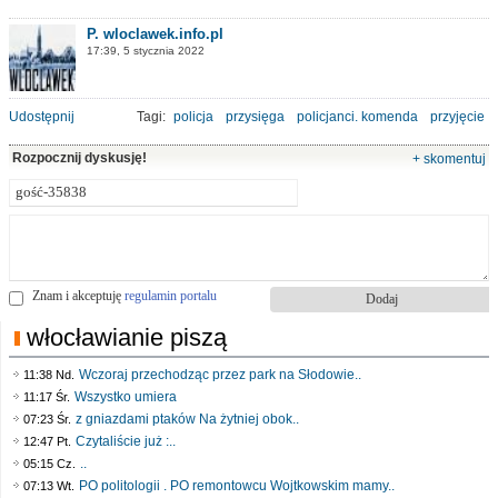
P. wloclawek.info.pl
17:39, 5 stycznia 2022
Udostępnij
Tagi:
policja
przysięga
policjanci. komenda
przyjęcie
Rozpocznij dyskusję!
+ skomentuj
Znam i akceptuję
regulamin portalu
włocławianie piszą
Wczoraj przechodząc przez park na Słodowie..
11:38 Nd.
Wszystko umiera
11:17 Śr.
z gniazdami ptaków Na żytniej obok..
07:23 Śr.
Czytaliście już :..
12:47 Pt.
..
05:15 Cz.
PO politologii . PO remontowcu Wojtkowskim mamy..
07:13 Wt.