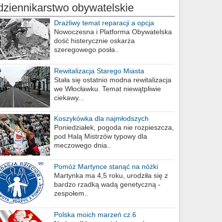
dziennikarstwo obywatelskie
Drażliwy temat reparacji a opcja
berlińska
Nowoczesna i Platforma Obywatelska
dość histerycznie oskarża
szeregowego posła..
Rewitalizacja Starego Miasta
Stała się ostatnio modna rewitalizacja
we Włocławku. Temat niewątpliwie
ciekawy...
Koszykówka dla najmłodszych
Poniedziałek, pogoda nie rozpieszcza,
pod Halą Mistrzów typowy dla
meczowego dnia..
Pomóż Martynce stanąć na nóżki
Martynka ma 4,5 roku, urodziła się z
bardzo rzadką wadą genetyczną -
zespołem..
Polska moich marzeń cz.6