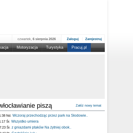
czwartek,
6 sierpnia 2026
Zaloguj
Zarejestruj
kacja
Motoryzacja
Turystyka
Pracuj.pl
włocławianie piszą
Załóż nowy temat
Wczoraj przechodząc przez park na Słodowie..
1:38 Nd.
Wszystko umiera
1:17 Śr.
z gniazdami ptaków Na żytniej obok..
7:23 Śr.