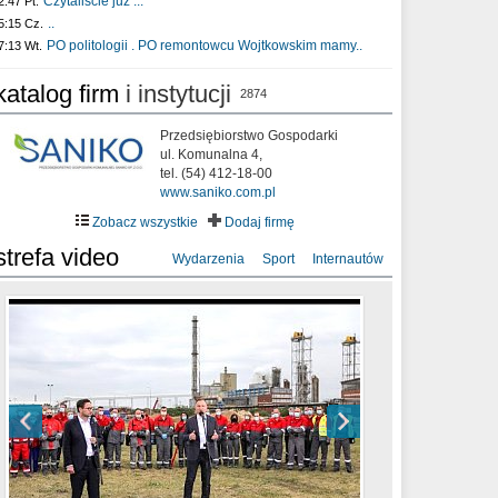
Czytaliście już :..
2:47 Pt.
..
5:15 Cz.
PO politologii . PO remontowcu Wojtkowskim mamy..
7:13 Wt.
katalog firm
i instytucji
2874
Przedsiębiorstwo Gospodarki
ul. Komunalna 4,
tel. (54) 412-18-00
www.saniko.com.pl
Zobacz wszystkie
Dodaj firmę
strefa video
Wydarzenia
Sport
Internautów
sixf33t .Last Year DRONE FOOTAGE
XXIII Sesja Rady Miasta Włocławek VIII
Ni To Ponk - W oczach mamy strach
Włocławek
kadencji w dniu 09.06.2020 r.