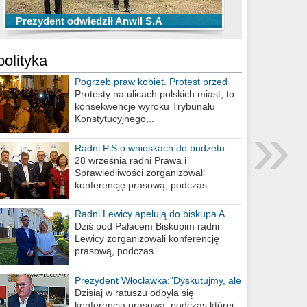
TOP 10 przechwytów Anwilu Włocławek
TOP 5 rzutów Anwilu Włocławek w BCL
Prezydent odwiedził Anwil S.A
w EBL w sezonie 2019/2020
w sezonie 2019/2020
polityka
Pogrzeb praw kobiet. Protest przed
biurem poselskim PiS
Protesty na ulicach polskich miast, to
konsekwencje wyroku Trybunału
»
Konstytucyjnego,..
Radni PiS o wnioskach do budżetu
miasta na 2021 rok
28 września radni Prawa i
Sprawiedliwości zorganizowali
konferencję prasową, podczas..
Radni Lewicy apelują do biskupa A.
Wiesława Meringa
Dziś pod Pałacem Biskupim radni
Lewicy zorganizowali konferencję
prasową, podczas..
Prezydent Włocławka:"Dyskutujmy, ale
nie obrażajmy się”
Dzisiaj w ratuszu odbyła się
konferencja prasowa, podczas której