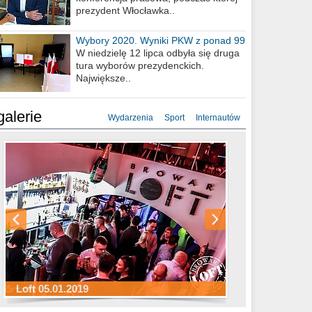
prezydent Włocławka..
Wybory 2020. Wyniki PKW z ponad 99
procent obwodów
W niedzielę 12 lipca odbyła się druga
tura wyborów prezydenckich.
Największe..
galerie
Wydarzenia
Sport
Internautów
Sylwester Hotel Młyn 31.12.2018
Sylwester Miejski 31.12.2018
Sylwester Loft 31.12.2018
Loft 05.01.2019
Sylwester Podgrodzie 31.12.2018
Sylwester Pensjonat Michelin 31.12.2018