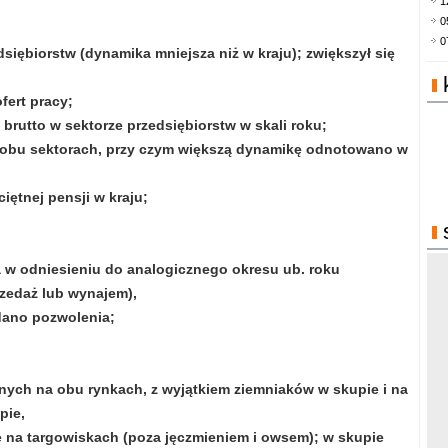
1
0
0
dsiębiorstw (dynamika mniejsza niż w kraju); zwiększył się
fert pracy;
brutto w sektorze przedsiębiorstw w skali roku;
w obu sektorach, przy czym większą dynamikę odnotowano w
iętnej pensji w kraju;
 w odniesieniu do analogicznego okresu ub. roku
zedaż lub wynajem),
ydano pozwolenia;
lnych na obu rynkach, z wyjątkiem ziemniaków w skupie i na
pie,
e na targowiskach (poza jęczmieniem i owsem); w skupie