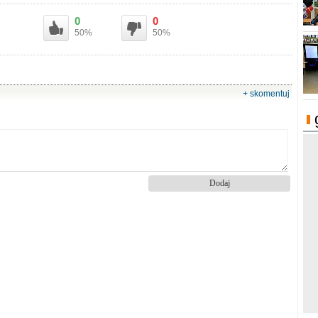
0
0
50%
50%
+ skomentuj