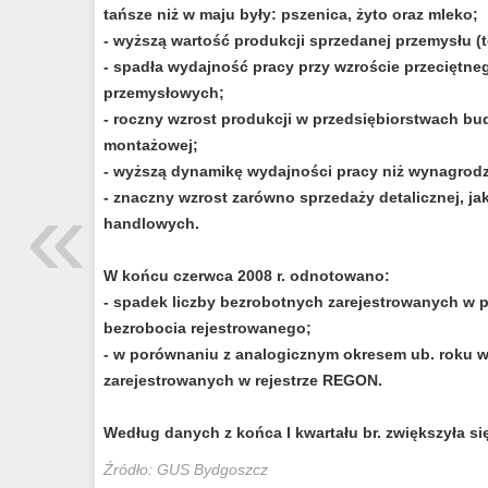
tańsze niż w maju były: pszenica, żyto oraz mleko;
- wyższą wartość produkcji sprzedanej przemysłu (
- spadła wydajność pracy przy wzroście przeciętne
przemysłowych;
- roczny wzrost produkcji w przedsiębiorstwach b
montażowej;
- wyższą dynamikę wydajności pracy niż wynagrod
«
- znaczny wzrost zarówno sprzedaży detalicznej, jak
handlowych.
W końcu czerwca 2008 r. odnotowano:
- spadek liczby bezrobotnych zarejestrowanych w 
bezrobocia rejestrowanego;
- w porównaniu z analogicznym okresem ub. roku 
zarejestrowanych w rejestrze REGON.
Według danych z końca I kwartału br. zwiększyła się
Źródło: GUS Bydgoszcz