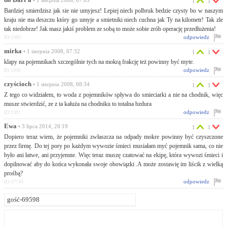
do Bart'a
• 1 sierpnia 2008, 07:03
1
1
Bardziej smierdzisz jak sie nie umyjesz! Lepiej niech polbruk bedzie czysty bo w naszym
kraju nie ma deszczu który go umyje a smietniki niech cuchna jak Ty na kilometr! Tak zle
tak niedobrze! Jak masz jakiś problem ze sobą to może sobie zrób operację przedłużenia!
odpowiedz
ID:1989
mirka
• 1 sierpnia 2008, 07:32
1
1
klapy na pojemnikach szczególnie tych na mokrą frakcję też powinny być myte.
odpowiedz
ID:1990
czyścioch
• 1 sierpnia 2008, 08:34
1
1
Z tego co widziałem, to woda z pojemników spływa do smieciarki a nie na chodnik, więc
musze stwierdzić, ze z ta kałuża na chodniku to totalna bzdura
odpowiedz
ID:1991
Ewa
• 3 lipca 2014, 20:19
1
1
Dopiero teraz wiem, że pojemniki zwłaszcza na odpady mokre powinny być czyszczone
przez firmę. Do tej pory po każdym wywozie śmieci musiałam myć pojemnik sama, co nie
było ani łatwe, ani przyjemne. Więc teraz muszę czatować na ekipę, która wywozi śmieci i
dopilnować aby do końca wykonała swoje obowiązki .A może zostawię im liścik z wielką
prośbą?
odpowiedz
ID:57746