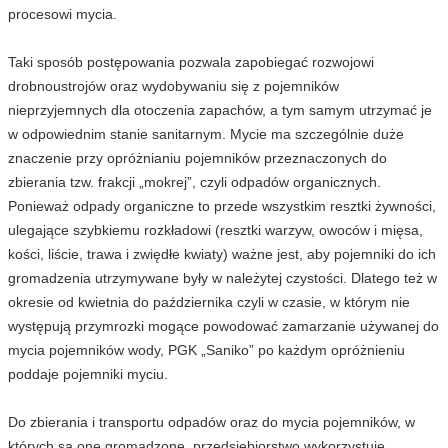
procesowi mycia.
Taki sposób postępowania pozwala zapobiegać rozwojowi
drobnoustrojów oraz wydobywaniu się z pojemników
nieprzyjemnych dla otoczenia zapachów, a tym samym utrzymać je
w odpowiednim stanie sanitarnym. Mycie ma szczególnie duże
znaczenie przy opróżnianiu pojemników przeznaczonych do
zbierania tzw. frakcji „mokrej”, czyli odpadów organicznych.
Ponieważ odpady organiczne to przede wszystkim resztki żywności,
ulegające szybkiemu rozkładowi (resztki warzyw, owoców i mięsa,
kości, liście, trawa i zwiędłe kwiaty) ważne jest, aby pojemniki do ich
gromadzenia utrzymywane były w należytej czystości. Dlatego też w
okresie od kwietnia do października czyli w czasie, w którym nie
występują przymrozki mogące powodować zamarzanie używanej do
mycia pojemników wody, PGK „Saniko” po każdym opróżnieniu
poddaje pojemniki myciu.
Do zbierania i transportu odpadów oraz do mycia pojemników, w
których są one gromadzone, przedsiębiorstwo wykorzystuje