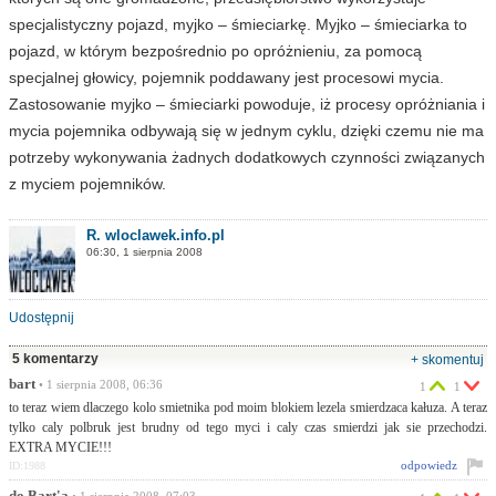
specjalistyczny pojazd, myjko – śmieciarkę. Myjko – śmieciarka to
pojazd, w którym bezpośrednio po opróżnieniu, za pomocą
specjalnej głowicy, pojemnik poddawany jest procesowi mycia.
Zastosowanie myjko – śmieciarki powoduje, iż procesy opróżniania i
mycia pojemnika odbywają się w jednym cyklu, dzięki czemu nie ma
potrzeby wykonywania żadnych dodatkowych czynności związanych
z myciem pojemników.
R. wloclawek.info.pl
06:30, 1 sierpnia 2008
Udostępnij
5 komentarzy
+ skomentuj
bart
• 1 sierpnia 2008, 06:36
1
1
to teraz wiem dlaczego kolo smietnika pod moim blokiem lezela smierdzaca kałuza. A teraz
tylko caly polbruk jest brudny od tego myci i caly czas smierdzi jak sie przechodzi.
EXTRA MYCIE!!!
odpowiedz
ID:1988