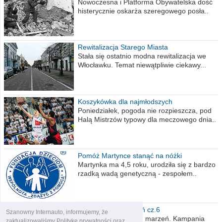
Nowoczesna i Platforma Obywatelska dość
histerycznie oskarża szeregowego posła..
Rewitalizacja Starego Miasta
Stała się ostatnio modna rewitalizacja we
Włocławku. Temat niewątpliwie ciekawy...
Koszykówka dla najmłodszych
Poniedziałek, pogoda nie rozpieszcza, pod
Halą Mistrzów typowy dla meczowego dnia..
Pomóż Martynce stanąć na nóżki
Martynka ma 4,5 roku, urodziła się z bardzo
rzadką wadą genetyczną - zespołem..
Polska moich marzeń cz.6
Szanowny Internauto, informujemy, że
Nadszedł kres moich marzeń. Kampania
zaktualizowaliśmy Politykę prywatności oraz