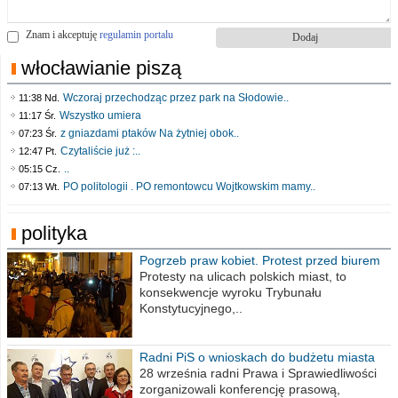
Znam i akceptuję
regulamin portalu
włocławianie piszą
Wczoraj przechodząc przez park na Słodowie..
11:38 Nd.
Wszystko umiera
11:17 Śr.
z gniazdami ptaków Na żytniej obok..
07:23 Śr.
Czytaliście już :..
12:47 Pt.
..
05:15 Cz.
PO politologii . PO remontowcu Wojtkowskim mamy..
07:13 Wt.
polityka
Pogrzeb praw kobiet. Protest przed biurem
poselskim PiS
Protesty na ulicach polskich miast, to
konsekwencje wyroku Trybunału
Konstytucyjnego,..
Radni PiS o wnioskach do budżetu miasta
na 2021 rok
28 września radni Prawa i Sprawiedliwości
zorganizowali konferencję prasową,