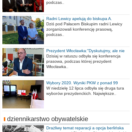
podczas..
Radni Lewicy apelują do biskupa A.
Wiesława Meringa
Dziś pod Pałacem Biskupim radni Lewicy
zorganizowali konferencję prasową,
podczas..
Prezydent Włocławka:"Dyskutujmy, ale nie
obrażajmy się”
Dzisiaj w ratuszu odbyła się konferencja
prasowa, podczas której prezydent
Włocławka..
Wybory 2020. Wyniki PKW z ponad 99
procent obwodów
W niedzielę 12 lipca odbyła się druga tura
wyborów prezydenckich. Największe..
dziennikarstwo obywatelskie
Drażliwy temat reparacji a opcja berlińska