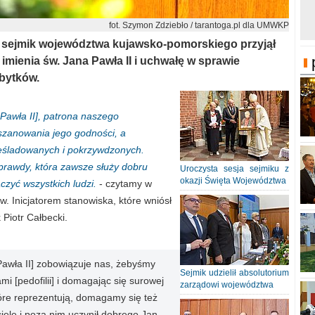
fot. Szymon Zdziebło / tarantoga.pl dla UMWKP
 sejmik województwa kujawsko-pomorskiego przyjął
mienia św. Jana Pawła II i uchwałę w sprawie
abytków.
Pawła II], patrona naszego
zanowania jego godności, a
rześladowanych i pokrzywdzonych.
prawdy, która zawsze służy dobru
Uroczysta sesja sejmiku z
okazji Święta Województwa
ączyć wszystkich ludzi.
- czytamy w
. Inicjatorem stanowiska, które wniósł
Piotr Całbecki.
Pawła II] zobowiązuje nas, żebyśmy
Sejmik udzielił absolutorium
rami [pedofilii] i domagając się surowej
zarządowi województwa
tóre reprezentują, domagamy się też
iele i poza nim uczynił dobrego Jan