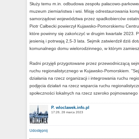
Służy temu m.in. odbudowa zespołu pałacowo-parkoweg
muzeum ziemiaństwa i wsi. Misję odrestaurowania kompl
samorządowi województwa przez spadkobierców ostatnic
Piotr Całbecki powierzył Kujawsko-Pomorskiemu Centr
które powinny się zakończyć w drugim kwartale 2023.
jesienią i potrwają 2,5-3 lata. Sejmik zatwierdził dzi
komunalnego domu wielorodzinnego, w którym zamieszka
Radni przyjęli przygotowane przez przewodniczącą sejmi
ruchu regionalistycznego w Kujawsko-Pomorskiem. "Se
działania na rzecz organizacji i integrowania ruchu re
podjęcia działań na rzecz wsparcia ruchu regionalistyc
społeczności lokalnych na rzecz szeroko pojmowanego 
P. wloclawek.info.pl
17:26, 28 marca 2023
Udostępnij