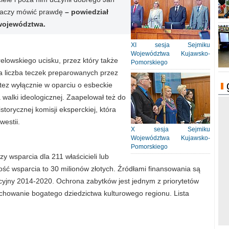
 znaczy mówić prawdę
– powiedział
województwa.
XI sesja Sejmiku
Województwa Kujawsko-
elowskiego ucisku, przez który także
Pomorskiego
na liczba teczek preparowanych przez
tez wyłącznie w oparciu o esbeckie
a walki ideologicznej. Zaapelował też do
storycznej komisji eksperckiej, która
westii.
X sesja Sejmiku
Województwa Kujawsko-
Pomorskiego
y wsparcia dla 211 właścicieli lub
ość wsparcia to 30 milionów złotych. Źródłami finansowania są
yjny 2014-2020. Ochrona zabytków jest jednym z priorytetów
chowanie bogatego dziedzictwa kulturowego regionu. Lista