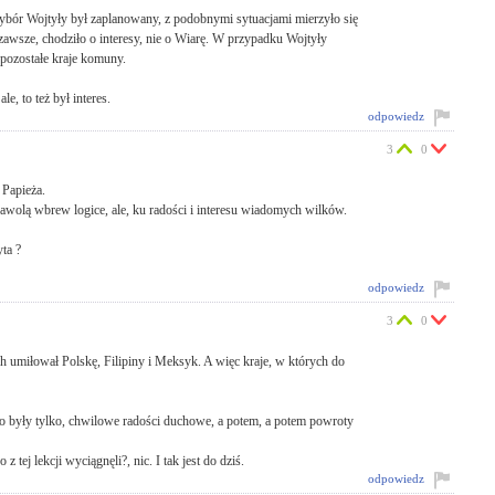
wybór Wojtyły był zaplanowany, z podobnymi sytuacjami mierzyło się
zawsze, chodziło o interesy, nie o Wiarę. W przypadku Wojtyły
pozostałe kraje komuny.
e, to też był interes.
odpowiedz
3
0
 Papieża.
awolą wbrew logice, ale, ku radości i interesu wiadomych wilków.
ta ?
odpowiedz
3
0
ch umiłował Polskę, Filipiny i Meksyk. A więc kraje, w których do
- to były tylko, chwilowe radości duchowe, a potem, a potem powroty
z tej lekcji wyciągnęli?, nic. I tak jest do dziś.
odpowiedz