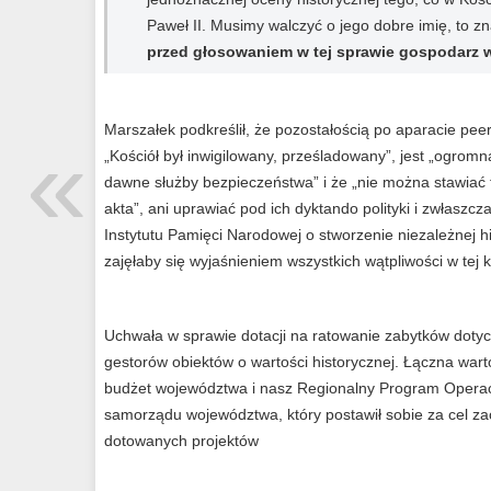
Paweł II. Musimy walczyć o jego dobre imię, to
przed głosowaniem w tej sprawie gospodarz 
Marszałek podkreślił, że pozostałością po aparacie peer
«
„Kościół był inwigilowany, prześladowany”, jest „ogrom
dawne służby bezpieczeństwa” i że „nie można stawiać 
akta”, ani uprawiać pod ich dyktando polityki i zwłaszcz
Instytutu Pamięci Narodowej o stworzenie niezależnej hi
zajęłaby się wyjaśnieniem wszystkich wątpliwości w tej k
Uchwała w sprawie dotacji na ratowanie zabytków dotycz
gestorów obiektów o wartości historycznej. Łączna wart
budżet województwa i nasz Regionalny Program Operac
samorządu województwa, który postawił sobie za cel za
dotowanych projektów