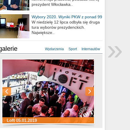
prezydent Włocławka..
Wybory 2020. Wyniki PKW z ponad 99
procent obwodów
W niedzielę 12 lipca odbyła się druga
tura wyborów prezydenckich.
Największe..
»
galerie
Wydarzenia
Sport
Internautów
Sylwester Hotel Młyn 31.12.2018
Sylwester Miejski 31.12.2018
Sylwester Loft 31.12.2018
Loft 05.01.2019
Sylwester Podgrodzie 31.12.2018
Sylwester Pensjonat Michelin 31.12.2018