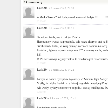
6 komentarzy
Lala20
• 28 marca 2023, 20:18
A Matka Teresa ?, też była prawdomówna i święta !!!!!!!!!!!!!!!!!!
ID:85830
Lala20
• 30 marca 2023, 08:11
To już jest fobia, ale, to też jest Polska.
Harcownicy wyszli na przedpola, cała reszta chorych stoi na 
Niech każdy Polak, w swej pamięci zachowa Papieża na swój
Podobno, żyjemy w państwie prawa ???, a za ukrywanie, zacier
P.S.
W Polsce rozwija się psychiatria, ta dziedzina jest coraz bardzi
ID:85832
Lala20
• 30 marca 2023, 14:22
Kiedyś w Polsce był spływ kajakowy - '' Śladami Ojca Święteg
Myślę, że gdyby Papież przy dobrej pogodzie przepłynął Prz
Ale wtedy, byłaby sztormowa pogoda, i dzisiaj mielibyśmy św
ID:85834
Lala2O
• 1 kwietnia 2023, 10:41
Powiedzmy sobie prawdę.