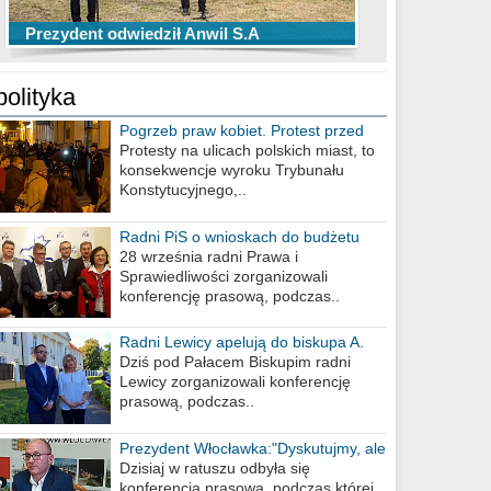
TOP 10 przechwytów Anwilu Włocławek
TOP 5 rzutów Anwilu Włocławek w BCL
Prezydent odwiedził Anwil S.A
w EBL w sezonie 2019/2020
w sezonie 2019/2020
polityka
Pogrzeb praw kobiet. Protest przed
biurem poselskim PiS
Protesty na ulicach polskich miast, to
konsekwencje wyroku Trybunału
Konstytucyjnego,..
Radni PiS o wnioskach do budżetu
miasta na 2021 rok
28 września radni Prawa i
Sprawiedliwości zorganizowali
konferencję prasową, podczas..
Radni Lewicy apelują do biskupa A.
Wiesława Meringa
Dziś pod Pałacem Biskupim radni
Lewicy zorganizowali konferencję
prasową, podczas..
Prezydent Włocławka:"Dyskutujmy, ale
nie obrażajmy się”
Dzisiaj w ratuszu odbyła się
konferencja prasowa, podczas której