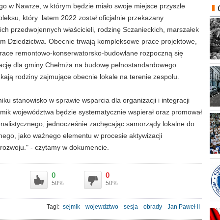
o w Nawrze, w którym będzie miało swoje miejsce przyszłe
eksu, który latem 2022 został oficjalnie przekazany
h przedwojennych właścicieli, rodzinę Sczanieckich, marszałek
um Dziedzictwa. Obecnie trwają kompleksowe prace projektowe,
 Prace remontowo-konserwatorsko-budowlane rozpoczną się
ś dotację dla gminy Chełmża na budowę pełnostandardowego
ją rodziny zajmujące obecnie lokale na terenie zespołu.
ku stanowisko w sprawie wsparcia dla organizacji i integracji
jmik województwa będzie systematycznie wspierał oraz promował
gionalistycznego, jednocześnie zachęcając samorządy lokalne do
znego, jako ważnego elementu w procesie aktywizacji
rozwoju." - czytamy w dokumencie.
0
0
50%
50%
Tagi:
sejmik
wojewdztwo
sesja
obrady
Jan Paweł II
inwestycje drogowe