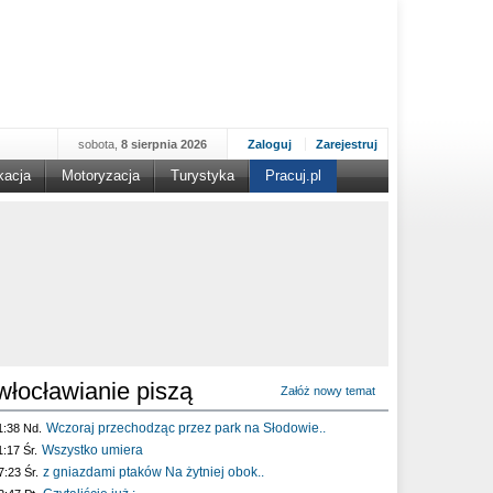
sobota,
8 sierpnia 2026
Zaloguj
Zarejestruj
kacja
Motoryzacja
Turystyka
Pracuj.pl
włocławianie piszą
Załóż nowy temat
Wczoraj przechodząc przez park na Słodowie..
1:38 Nd.
Wszystko umiera
1:17 Śr.
z gniazdami ptaków Na żytniej obok..
7:23 Śr.