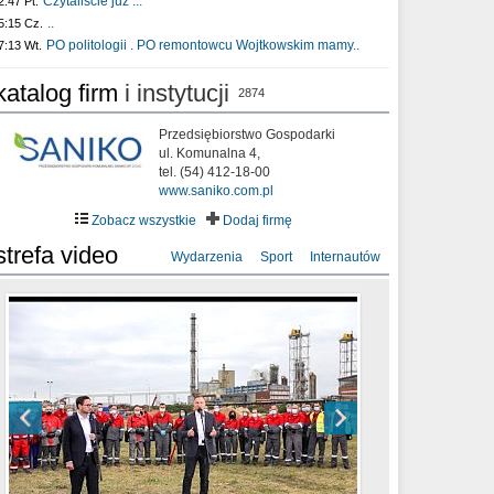
Czytaliście już :..
2:47 Pt.
..
5:15 Cz.
PO politologii . PO remontowcu Wojtkowskim mamy..
7:13 Wt.
katalog firm
i instytucji
2874
Przedsiębiorstwo Gospodarki
ul. Komunalna 4,
tel. (54) 412-18-00
www.saniko.com.pl
Zobacz wszystkie
Dodaj firmę
strefa video
Wydarzenia
Sport
Internautów
sixf33t .Last Year DRONE FOOTAGE
XXIII Sesja Rady Miasta Włocławek VIII
Ni To Ponk - W oczach mamy strach
Włocławek
kadencji w dniu 09.06.2020 r.