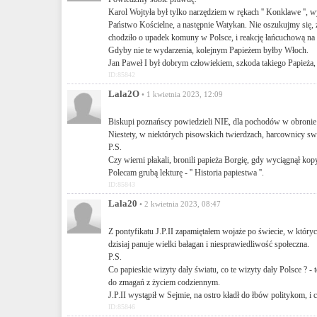
Karol Wojtyła był tylko narzędziem w rękach '' Konklawe '', 
Państwo Kościelne, a następnie Watykan. Nie oszukujmy się, 
chodziło o upadek komuny w Polsce, i reakcję łańcuchową na 
Gdyby nie te wydarzenia, kolejnym Papieżem byłby Włoch.
Jan Paweł I był dobrym człowiekiem, szkoda takiego Papieża, al
ID:85842
Lala2O
• 1 kwietnia 2023, 12:09
Biskupi poznańscy powiedzieli NIE, dla pochodów w obronie
Niestety, w niektórych pisowskich twierdzach, harcownicy sw
P.S.
Czy wierni płakali, bronili papieża Borgię, gdy wyciągnął kopy
Polecam grubą lekturę - '' Historia papiestwa ''.
ID:85843
Lala20
• 2 kwietnia 2023, 08:47
Z pontyfikatu J.P.II zapamiętałem wojaże po świecie, w który
dzisiaj panuje wielki bałagan i niesprawiedliwość społeczna.
P.S.
Co papieskie wizyty dały światu, co te wizyty dały Polsce ? 
do zmagań z życiem codziennym.
J.P.II wystąpił w Sejmie, na ostro kładł do łbów politykom, i co 
ID:85846