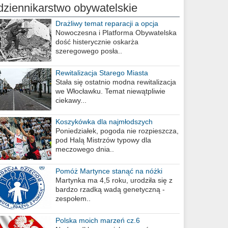
dziennikarstwo obywatelskie
Drażliwy temat reparacji a opcja
berlińska
Nowoczesna i Platforma Obywatelska
dość histerycznie oskarża
szeregowego posła..
Rewitalizacja Starego Miasta
Stała się ostatnio modna rewitalizacja
we Włocławku. Temat niewątpliwie
ciekawy...
Koszykówka dla najmłodszych
Poniedziałek, pogoda nie rozpieszcza,
pod Halą Mistrzów typowy dla
meczowego dnia..
Pomóż Martynce stanąć na nóżki
Martynka ma 4,5 roku, urodziła się z
bardzo rzadką wadą genetyczną -
zespołem..
Polska moich marzeń cz.6