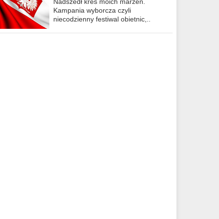
Nadszedł kres moich marzeń.
Kampania wyborcza czyli
niecodzienny festiwal obietnic,..