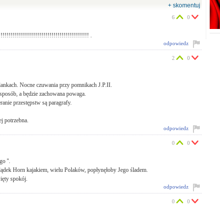
+ skomentuj
6
0
!!!!!!!!!!!!!!!!!!!!!!!!!!!!!!!!!!!!!!!!! .
odpowiedz
2
0
blankach. Nocne czuwania przy pomnikach J.P.II.
 sposób, a będzie zachowana powaga.
anie przestępstw są paragrafy.
ej potrzebna.
odpowiedz
0
0
o ''.
ylądek Horn kajakiem, wielu Polaków, popłynęłoby Jego śladem.
ięty spokój.
odpowiedz
0
0