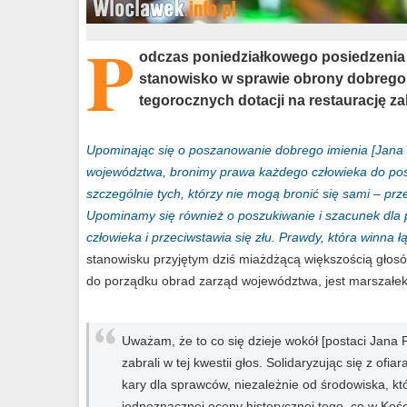
P
odczas poniedziałkowego posiedzenia
stanowisko w sprawie obrony dobrego i
tegorocznych dotacji na restaurację z
Upominając się o poszanowanie dobrego imienia [Jana 
województwa, bronimy prawa każdego człowieka do pos
szczególnie tych, którzy nie mogą bronić się sami – p
Upominamy się również o poszukiwanie i szacunek dla 
człowieka i przeciwstawia się złu. Prawdy, która winna ł
stanowisku przyjętym dziś miażdżącą większością głosów
do porządku obrad zarząd województwa, jest marszałek 
Uważam, że to co się dzieje wokół [postaci Jana 
zabrali w tej kwestii głos. Solidaryzując się z ofia
kary dla sprawców, niezależnie od środowiska, k
jednoznacznej oceny historycznej tego, co w Kośc