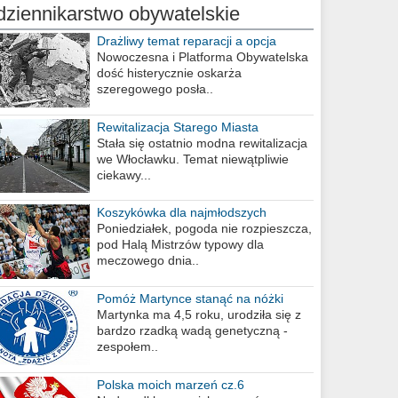
dziennikarstwo obywatelskie
Drażliwy temat reparacji a opcja
berlińska
Nowoczesna i Platforma Obywatelska
dość histerycznie oskarża
szeregowego posła..
Rewitalizacja Starego Miasta
Stała się ostatnio modna rewitalizacja
we Włocławku. Temat niewątpliwie
ciekawy...
Koszykówka dla najmłodszych
Poniedziałek, pogoda nie rozpieszcza,
pod Halą Mistrzów typowy dla
meczowego dnia..
Pomóż Martynce stanąć na nóżki
Martynka ma 4,5 roku, urodziła się z
bardzo rzadką wadą genetyczną -
zespołem..
Polska moich marzeń cz.6