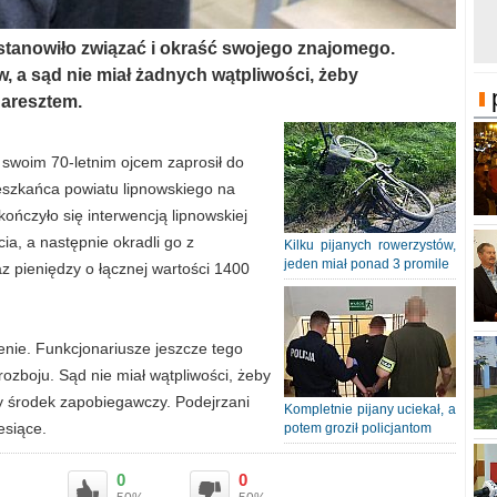
tanowiło związać i okraść swojego znajomego.
, a sąd nie miał żadnych wątpliwości, żeby
 aresztem.
 swoim 70-letnim ojcem zaprosił do
eszkańca powiatu lipnowskiego na
ończyło się interwencją lipnowskiej
ia, a następnie okradli go z
Kilku pijanych rowerzystów,
jeden miał ponad 3 promile
 pieniędzy o łącznej wartości 1400
enie. Funkcjonariusze jeszcze tego
rozboju. Sąd nie miał wątpliwości, żeby
 środek zapobiegawczy. Podejrzani
Kompletnie pijany uciekał, a
esiące.
potem groził policjantom
0
0