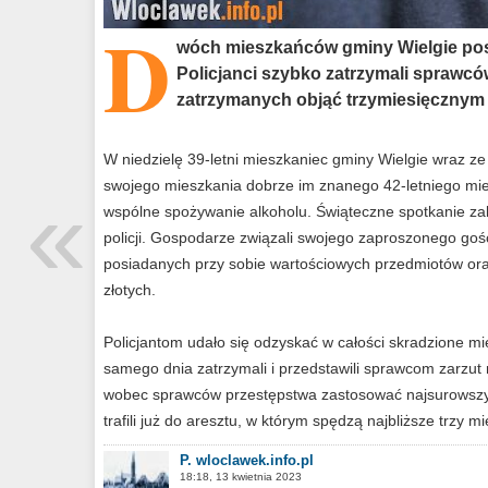
D
wóch mieszkańców gminy Wielgie pos
Policjanci szybko zatrzymali sprawców
zatrzymanych objąć trzymiesięcznym
W niedzielę 39-letni mieszkaniec gminy Wielgie wraz ze
«
swojego mieszkania dobrze im znanego 42-letniego mi
wspólne spożywanie alkoholu. Świąteczne spotkanie zak
policji. Gospodarze związali swojego zaproszonego gośc
posiadanych przy sobie wartościowych przedmiotów oraz
złotych.
Policjantom udało się odzyskać w całości skradzione mi
samego dnia zatrzymali i przedstawili sprawcom zarzut 
wobec sprawców przestępstwa zastosować najsurowszy
trafili już do aresztu, w którym spędzą najbliższe trzy mi
P. wloclawek.info.pl
18:18, 13 kwietnia 2023