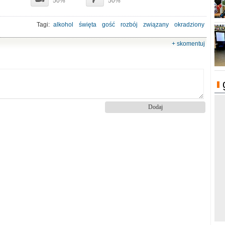
50%
50%
Tagi:
alkohol
święta
gość
rozbój
związany
okradziony
+ skomentuj