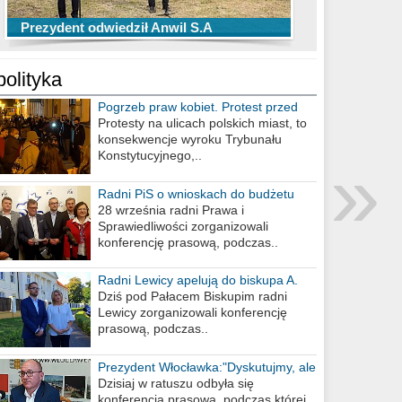
TOP 10 przechwytów Anwilu Włocławek
TOP 5 rzutów Anwilu Włocławek w BCL
Prezydent odwiedził Anwil S.A
w EBL w sezonie 2019/2020
w sezonie 2019/2020
polityka
Pogrzeb praw kobiet. Protest przed
biurem poselskim PiS
Protesty na ulicach polskich miast, to
konsekwencje wyroku Trybunału
»
Konstytucyjnego,..
Radni PiS o wnioskach do budżetu
miasta na 2021 rok
28 września radni Prawa i
Sprawiedliwości zorganizowali
konferencję prasową, podczas..
Radni Lewicy apelują do biskupa A.
Wiesława Meringa
Dziś pod Pałacem Biskupim radni
Lewicy zorganizowali konferencję
prasową, podczas..
Prezydent Włocławka:"Dyskutujmy, ale
nie obrażajmy się”
Dzisiaj w ratuszu odbyła się
konferencja prasowa, podczas której