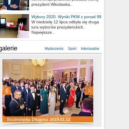
prezydent Włocławka..
Wybory 2020. Wyniki PKW z ponad 99
procent obwodów
W niedzielę 12 lipca odbyła się druga
tura wyborów prezydenckich.
Największe..
galerie
Wydarzenia
Sport
Internautów
Studniówka ZS Ekonomicznych
Studniówka Kopernik 2019.01.11
Studniówka LMK 2019.01.05
2019.01.05
Studniówka Długosz 2019.01.12
ZS Budowlanych 2019.01.12
Studniówka LZK 2019.01.11