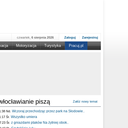
czwartek,
6 sierpnia 2026
Zaloguj
Zarejestruj
kacja
Motoryzacja
Turystyka
Pracuj.pl
włocławianie piszą
Załóż nowy temat
Wczoraj przechodząc przez park na Słodowie..
1:38 Nd.
Wszystko umiera
1:17 Śr.
z gniazdami ptaków Na żytniej obok..
7:23 Śr.