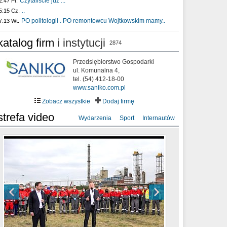
Czytaliście już :..
2:47 Pt.
..
5:15 Cz.
PO politologii . PO remontowcu Wojtkowskim mamy..
7:13 Wt.
katalog firm
i instytucji
2874
Przedsiębiorstwo Gospodarki
ul. Komunalna 4,
tel. (54) 412-18-00
www.saniko.com.pl
Zobacz wszystkie
Dodaj firmę
strefa video
Wydarzenia
Sport
Internautów
sixf33t .Last Year DRONE FOOTAGE
XXIII Sesja Rady Miasta Włocławek VIII
Ni To Ponk - W oczach mamy strach
Włocławek
kadencji w dniu 09.06.2020 r.