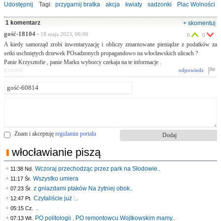
Udostępnij
Tagi:
przygarnij bratka
akcja
kwiaty
sadzonki
Plac Wolności
1 komentarz
+ skomentuj
gość-18104
• 18 maja 2023, 06:06
0
0
A kiedy samorząd zrobi inwentaryzację i obliczy zmarnowane pieniądze z podatków za
setki uschniętych drzewek POsadzonych propagandowo na włocławskich ulicach ?
Panie Krzysztofie , panie Marku wyborcy czekaja na te informacje .
odpowiedz
ID:85906
Znam i akceptuję
regulamin portalu
włocławianie piszą
Wczoraj przechodząc przez park na Słodowie..
11:38 Nd.
Wszystko umiera
11:17 Śr.
z gniazdami ptaków Na żytniej obok..
07:23 Śr.
Czytaliście już :..
12:47 Pt.
..
05:15 Cz.
PO politologii . PO remontowcu Wojtkowskim mamy..
07:13 Wt.