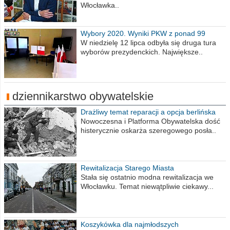
Włocławka..
Wybory 2020. Wyniki PKW z ponad 99
procent obwodów
W niedzielę 12 lipca odbyła się druga tura
wyborów prezydenckich. Największe..
dziennikarstwo obywatelskie
Drażliwy temat reparacji a opcja berlińska
Nowoczesna i Platforma Obywatelska dość
histerycznie oskarża szeregowego posła..
Rewitalizacja Starego Miasta
Stała się ostatnio modna rewitalizacja we
Włocławku. Temat niewątpliwie ciekawy...
Koszykówka dla najmłodszych