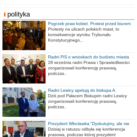
polityka
Pogrzeb praw kobiet. Protest przed biurem
poselskim PiS
Protesty na ulicach polskich miast, to
konsekwencje wyroku Trybunału
Konstytucyjnego,..
Radni PiS o wnioskach do budżetu miasta
na 2021 rok
28 września radni Prawa i Sprawiedliwości
zorganizowali konferencję prasową,
podczas..
Radni Lewicy apelują do biskupa A.
Wiesława Meringa
Dziś pod Pałacem Biskupim radni Lewicy
zorganizowali konferencję prasową,
podczas..
Prezydent Włocławka:"Dyskutujmy, ale nie
obrażajmy się”
Dzisiaj w ratuszu odbyła się konferencja
prasowa, podczas której prezydent